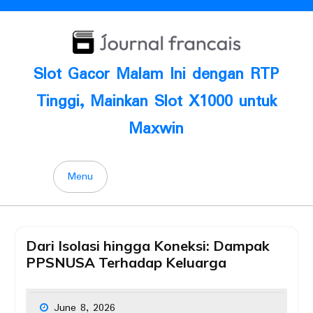
Skip
to
content
Slot Gacor Malam Ini dengan RTP
Tinggi, Mainkan Slot X1000 untuk
Maxwin
Menu
Dari Isolasi hingga Koneksi: Dampak
PPSNUSA Terhadap Keluarga
June 8, 2026