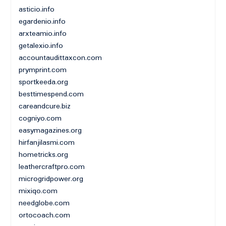
asticio.info
egardenio.info
arxteamio.info
getalexio.info
accountaudittaxcon.com
prymprint.com
sportkeeda.org
besttimespend.com
careandcure.biz
cogniyo.com
easymagazines.org
hirfanjilasmi.com
hometricks.org
leathercraftpro.com
microgridpower.org
mixiqo.com
needglobe.com
ortocoach.com