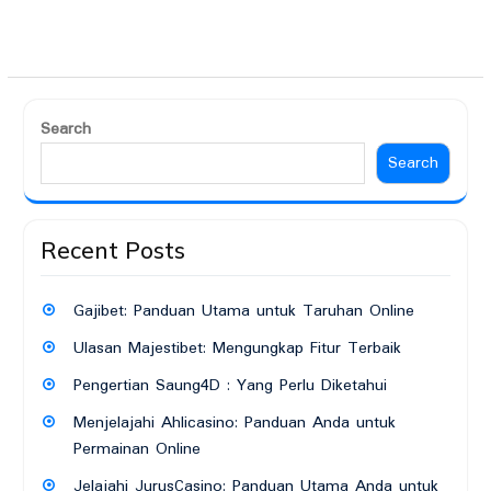
Search
Search
Recent Posts
Gajibet: Panduan Utama untuk Taruhan Online
Ulasan Majestibet: Mengungkap Fitur Terbaik
Pengertian Saung4D : Yang Perlu Diketahui
Menjelajahi Ahlicasino: Panduan Anda untuk
Permainan Online
Jelajahi JurusCasino: Panduan Utama Anda untuk