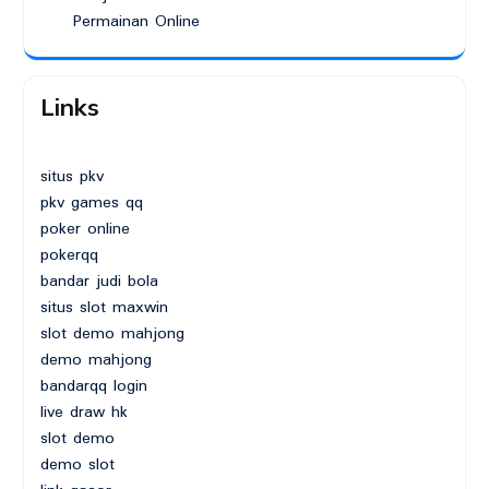
Permainan Online
Links
situs pkv
pkv games qq
poker online
pokerqq
bandar judi bola
situs slot maxwin
slot demo mahjong
demo mahjong
bandarqq login
live draw hk
slot demo
demo slot