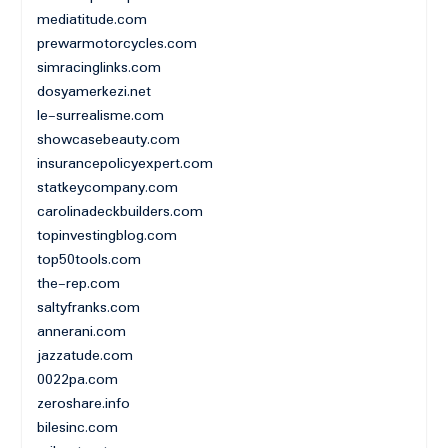
mediatitude.com
prewarmotorcycles.com
simracinglinks.com
dosyamerkezi.net
le-surrealisme.com
showcasebeauty.com
insurancepolicyexpert.com
statkeycompany.com
carolinadeckbuilders.com
topinvestingblog.com
top50tools.com
the-rep.com
saltyfranks.com
annerani.com
jazzatude.com
0022pa.com
zeroshare.info
bilesinc.com