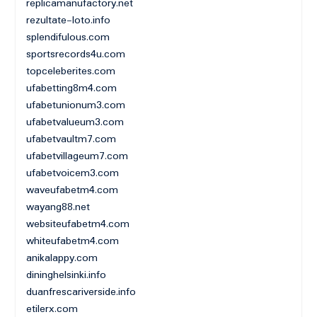
replicamanufactory.net
rezultate-loto.info
splendifulous.com
sportsrecords4u.com
topceleberites.com
ufabetting8m4.com
ufabetunionum3.com
ufabetvalueum3.com
ufabetvaultm7.com
ufabetvillageum7.com
ufabetvoicem3.com
waveufabetm4.com
wayang88.net
websiteufabetm4.com
whiteufabetm4.com
anikalappy.com
dininghelsinki.info
duanfrescariverside.info
etilerx.com