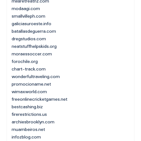
milaretreatnz.com
modaagi.com
smallvilleph.com
galiciasuroeste.info
batallasdeguerra.com
dregstudios.com
neatstuffhelpskids.org
moraessoccer.com
forochile.org
chart-track.com
wonderfultraveling.com
promocioname.net
wimaxworld.com
freeonlinecricketgames.net
bestcashing.biz
firerestrictions.us
archiesbrooklyn.com
muambeiros.net
infozblog.com