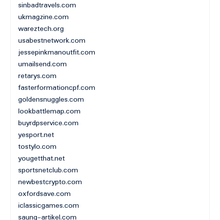
sinbadtravels.com
ukmagzine.com
wareztech.org
usabestnetwork.com
jessepinkmanoutfit.com
umailsend.com
retarys.com
fasterformationcpf.com
goldensnuggles.com
lookbattlemap.com
buyrdpservice.com
yesport.net
tostylo.com
yougetthat.net
sportsnetclub.com
newbestcrypto.com
oxfordsave.com
iclassicgames.com
saung-artikel.com