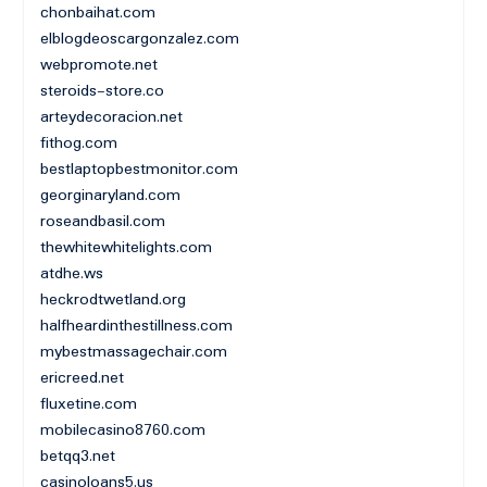
chonbaihat.com
elblogdeoscargonzalez.com
webpromote.net
steroids-store.co
arteydecoracion.net
fithog.com
bestlaptopbestmonitor.com
georginaryland.com
roseandbasil.com
thewhitewhitelights.com
atdhe.ws
heckrodtwetland.org
halfheardinthestillness.com
mybestmassagechair.com
ericreed.net
fluxetine.com
mobilecasino8760.com
betqq3.net
casinoloans5.us