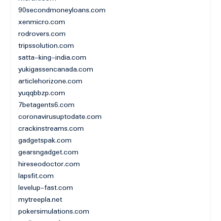
90secondmoneyloans.com
xenmicro.com
rodrovers.com
tripssolution.com
satta-king-india.com
yukigassencanada.com
articlehorizone.com
yuqqbbzp.com
7betagents6.com
coronavirusuptodate.com
crackinstreams.com
gadgetspak.com
gearsngadget.com
hireseodoctor.com
lapsfit.com
levelup-fast.com
mytreepla.net
pokersimulations.com