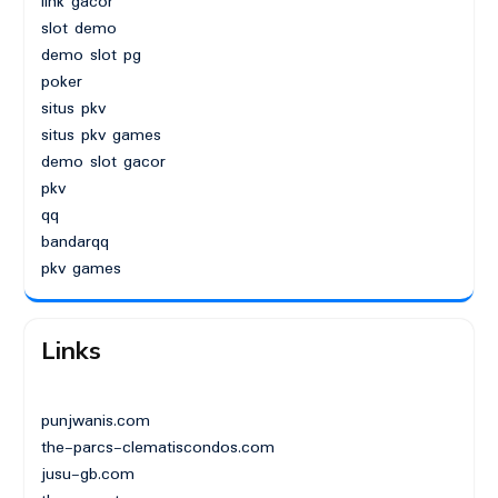
link gacor
slot demo
demo slot pg
poker
situs pkv
situs pkv games
demo slot gacor
pkv
qq
bandarqq
pkv games
Links
punjwanis.com
the-parcs-clematiscondos.com
jusu-gb.com