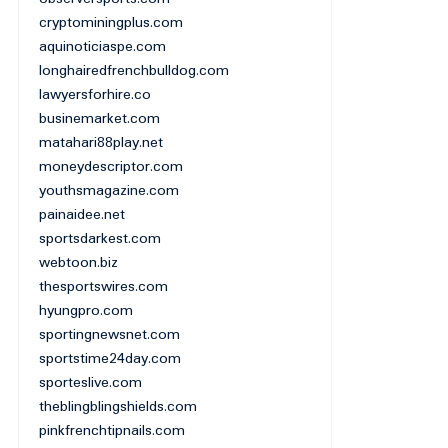
cryptominingplus.com
aquinoticiaspe.com
longhairedfrenchbulldog.com
lawyersforhire.co
businemarket.com
matahari88play.net
moneydescriptor.com
youthsmagazine.com
painaidee.net
sportsdarkest.com
webtoon.biz
thesportswires.com
hyungpro.com
sportingnewsnet.com
sportstime24day.com
sporteslive.com
theblingblingshields.com
pinkfrenchtipnails.com