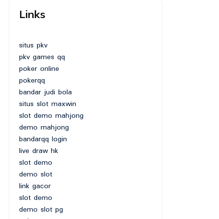
Links
situs pkv
pkv games qq
poker online
pokerqq
bandar judi bola
situs slot maxwin
slot demo mahjong
demo mahjong
bandarqq login
live draw hk
slot demo
demo slot
link gacor
slot demo
demo slot pg