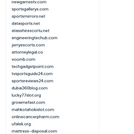
newgamestv.com
sportsgallerys.com
sportsmirrors.net
datasports.net
atasehirescortu.net
engineeringtechub.com
jerryescorts.com
attorneylegal.co
voomb.com
techgadgetpoint.com
tvsportsguide24.com
sportsreviews24.com
dubai360blog.com
lucky77slot.org
growmefast.com
mahkotahokislot.com
onlinecancerpharm.com
ufalek.org
mattress-disposal.com