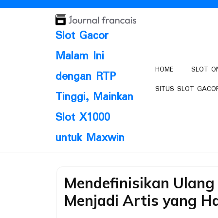
Skip
to
content
Slot Gacor
Malam Ini
HOME
SLOT O
dengan RTP
SITUS SLOT GACO
Tinggi, Mainkan
Slot X1000
untuk Maxwin
Mendefinisikan Ulang
Menjadi Artis yang H