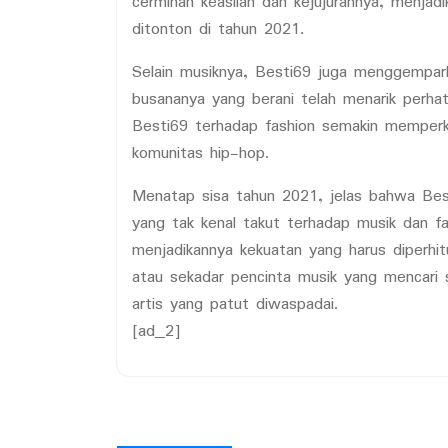
cerminan keaslian dan kejujurannya, menjad
ditonton di tahun 2021.
Selain musiknya, Besti69 juga menggemparka
busananya yang berani telah menarik perha
Besti69 terhadap fashion semakin memperk
komunitas hip-hop.
Menatap sisa tahun 2021, jelas bahwa Best
yang tak kenal takut terhadap musik dan fa
menjadikannya kekuatan yang harus diperhi
atau sekadar pencinta musik yang mencari 
artis yang patut diwaspadai.
[ad_2]
Post