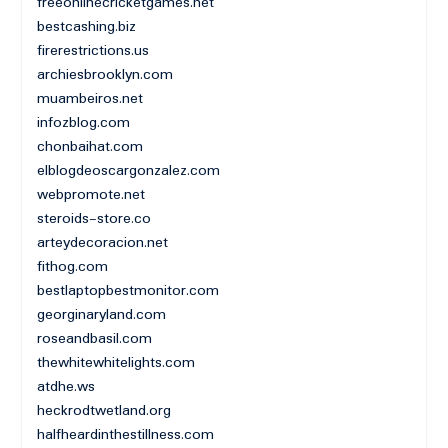
freeonlinecricketgames.net
bestcashing.biz
firerestrictions.us
archiesbrooklyn.com
muambeiros.net
infozblog.com
chonbaihat.com
elblogdeoscargonzalez.com
webpromote.net
steroids-store.co
arteydecoracion.net
fithog.com
bestlaptopbestmonitor.com
georginaryland.com
roseandbasil.com
thewhitewhitelights.com
atdhe.ws
heckrodtwetland.org
halfheardinthestillness.com