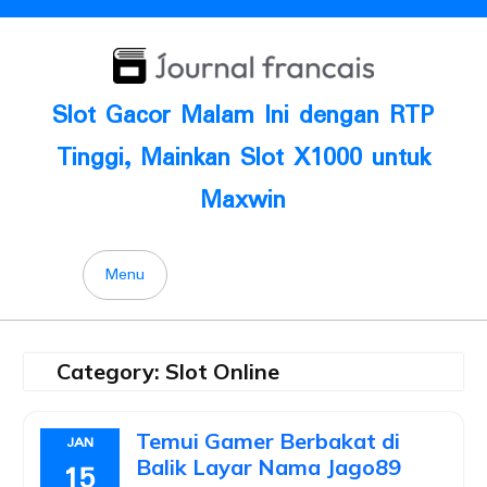
Skip
to
content
Slot Gacor Malam Ini dengan RTP
Tinggi, Mainkan Slot X1000 untuk
Maxwin
Menu
Category:
Slot Online
Temui Gamer Berbakat di
JAN
Balik Layar Nama Jago89
15