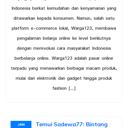
Indonesia berkat kemudahan dan kenyamanan yang
ditawarkan kepada konsumen. Namun, salah satu
platform e-commerce lokal, Warga123, membawa
pengalaman belanja online ke level berikutnya
dengan merevolusi cara masyarakat Indonesia
berbelanja online. Warga123 adalah pasar online
terpadu yang menawarkan berbagai macam produk,
mulai dari elektronik dan gadget hingga produk
fashion […]
Temui Sadewa77: Bintang
JAN