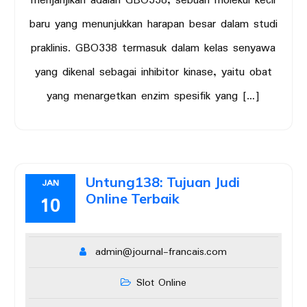
menjanjikan adalah GBO338, sebuah molekul kecil
baru yang menunjukkan harapan besar dalam studi
praklinis. GBO338 termasuk dalam kelas senyawa
yang dikenal sebagai inhibitor kinase, yaitu obat
yang menargetkan enzim spesifik yang […]
Untung138: Tujuan Judi
JAN
Online Terbaik
10
admin@journal-francais.com
Slot Online