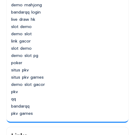
demo mahjong
bandarqq login
live draw hk
slot demo
demo slot
link gacor
slot demo
demo slot pg
poker
situs pkv
situs pkv games
demo slot gacor
pkv
qq
bandarqq
pkv games