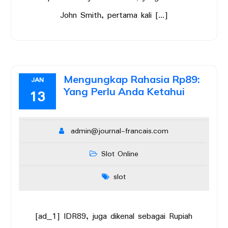
John Smith, pertama kali […]
Mengungkap Rahasia Rp89:
JAN
Yang Perlu Anda Ketahui
13
admin@journal-francais.com
Slot Online
slot
[ad_1] IDR89, juga dikenal sebagai Rupiah