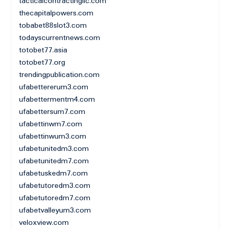
tacticalcontractingllc.com
thecapitalpowers.com
tobabet88slot3.com
todayscurrentnews.com
totobet77.asia
totobet77.org
trendingpublication.com
ufabettererum3.com
ufabettermentm4.com
ufabettersum7.com
ufabettinwm7.com
ufabettinwum3.com
ufabetunitedm3.com
ufabetunitedm7.com
ufabetuskedm7.com
ufabetutoredm3.com
ufabetutoredm7.com
ufabetvalleyum3.com
veloxview.com