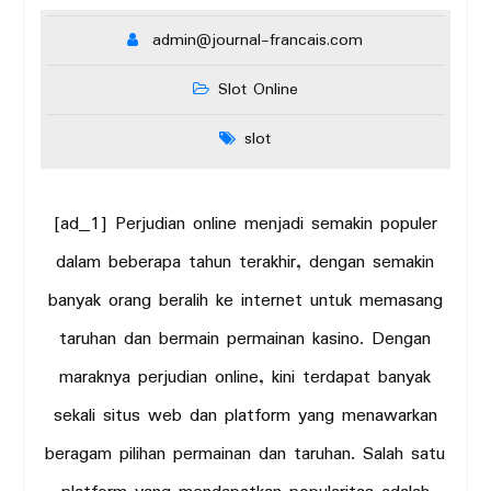
admin@journal-francais.com
Slot Online
slot
[ad_1] Perjudian online menjadi semakin populer
dalam beberapa tahun terakhir, dengan semakin
banyak orang beralih ke internet untuk memasang
taruhan dan bermain permainan kasino. Dengan
maraknya perjudian online, kini terdapat banyak
sekali situs web dan platform yang menawarkan
beragam pilihan permainan dan taruhan. Salah satu