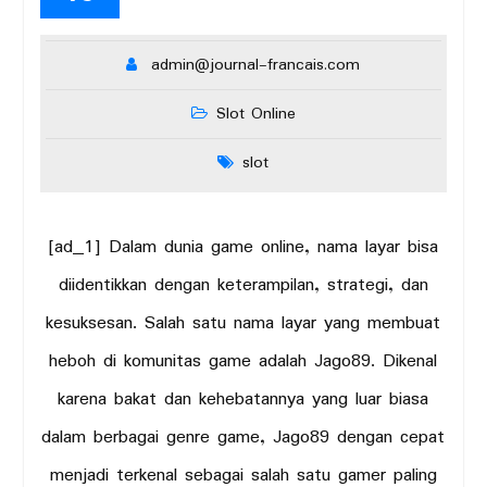
admin@journal-francais.com
Slot Online
slot
[ad_1] Dalam dunia game online, nama layar bisa
diidentikkan dengan keterampilan, strategi, dan
kesuksesan. Salah satu nama layar yang membuat
heboh di komunitas game adalah Jago89. Dikenal
karena bakat dan kehebatannya yang luar biasa
dalam berbagai genre game, Jago89 dengan cepat
menjadi terkenal sebagai salah satu gamer paling