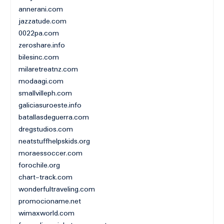
annerani.com
jazzatude.com
0022pa.com
zeroshare.info
bilesinc.com
milaretreatnz.com
modaagi.com
smallvilleph.com
galiciasuroeste.info
batallasdeguerra.com
dregstudios.com
neatstuffhelpskids.org
moraessoccer.com
forochile.org
chart-track.com
wonderfultraveling.com
promocioname.net
wimaxworld.com