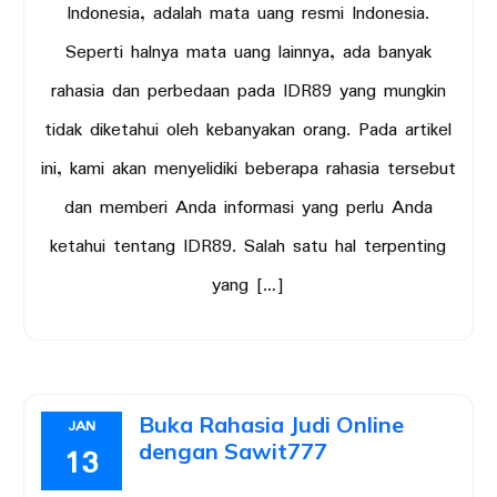
Indonesia, adalah mata uang resmi Indonesia.
Seperti halnya mata uang lainnya, ada banyak
rahasia dan perbedaan pada IDR89 yang mungkin
tidak diketahui oleh kebanyakan orang. Pada artikel
ini, kami akan menyelidiki beberapa rahasia tersebut
dan memberi Anda informasi yang perlu Anda
ketahui tentang IDR89. Salah satu hal terpenting
yang […]
Buka Rahasia Judi Online
JAN
dengan Sawit777
13