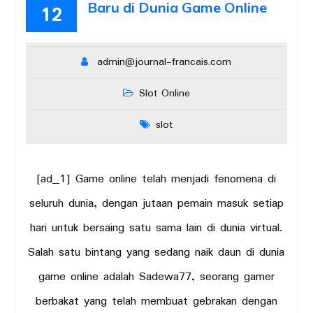
Baru di Dunia Game Online
12
admin@journal-francais.com
Slot Online
slot
[ad_1] Game online telah menjadi fenomena di
seluruh dunia, dengan jutaan pemain masuk setiap
hari untuk bersaing satu sama lain di dunia virtual.
Salah satu bintang yang sedang naik daun di dunia
game online adalah Sadewa77, seorang gamer
berbakat yang telah membuat gebrakan dengan