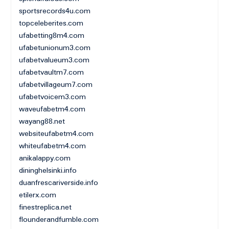
sportsrecords4u.com
topceleberites.com
ufabetting8m4.com
ufabetunionum3.com
ufabetvalueum3.com
ufabetvaultm7.com
ufabetvillageum7.com
ufabetvoicem3.com
waveufabetm4.com
wayang88.net
websiteufabetm4.com
whiteufabetm4.com
anikalappy.com
dininghelsinki.info
duanfrescariverside.info
etilerx.com
finestreplica.net
flounderandfumble.com