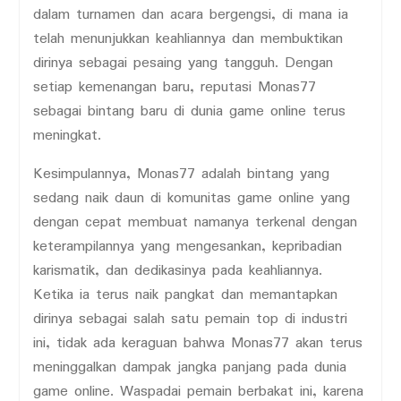
dalam turnamen dan acara bergengsi, di mana ia
telah menunjukkan keahliannya dan membuktikan
dirinya sebagai pesaing yang tangguh. Dengan
setiap kemenangan baru, reputasi Monas77
sebagai bintang baru di dunia game online terus
meningkat.
Kesimpulannya, Monas77 adalah bintang yang
sedang naik daun di komunitas game online yang
dengan cepat membuat namanya terkenal dengan
keterampilannya yang mengesankan, kepribadian
karismatik, dan dedikasinya pada keahliannya.
Ketika ia terus naik pangkat dan memantapkan
dirinya sebagai salah satu pemain top di industri
ini, tidak ada keraguan bahwa Monas77 akan terus
meninggalkan dampak jangka panjang pada dunia
game online. Waspadai pemain berbakat ini, karena