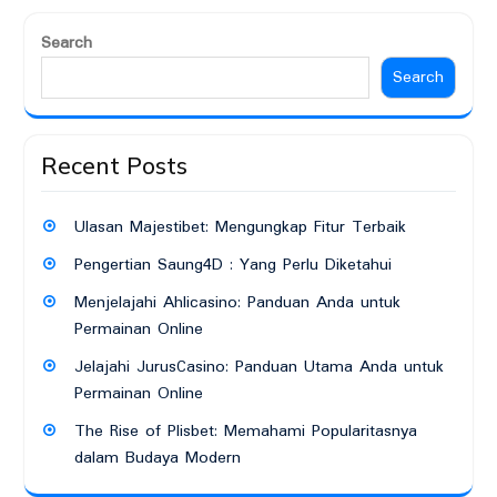
Search
Search
Recent Posts
Ulasan Majestibet: Mengungkap Fitur Terbaik
Pengertian Saung4D : Yang Perlu Diketahui
Menjelajahi Ahlicasino: Panduan Anda untuk
Permainan Online
Jelajahi JurusCasino: Panduan Utama Anda untuk
Permainan Online
The Rise of Plisbet: Memahami Popularitasnya
dalam Budaya Modern