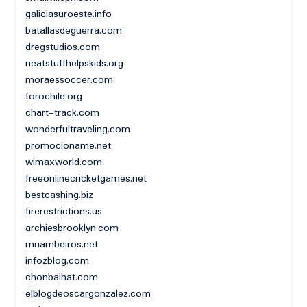
galiciasuroeste.info
batallasdeguerra.com
dregstudios.com
neatstuffhelpskids.org
moraessoccer.com
forochile.org
chart-track.com
wonderfultraveling.com
promocioname.net
wimaxworld.com
freeonlinecricketgames.net
bestcashing.biz
firerestrictions.us
archiesbrooklyn.com
muambeiros.net
infozblog.com
chonbaihat.com
elblogdeoscargonzalez.com