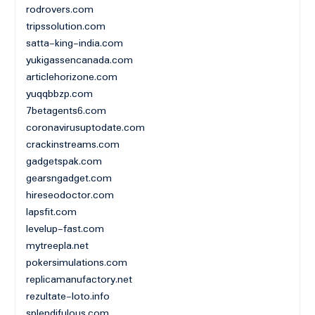
rodrovers.com
tripssolution.com
satta-king-india.com
yukigassencanada.com
articlehorizone.com
yuqqbbzp.com
7betagents6.com
coronavirusuptodate.com
crackinstreams.com
gadgetspak.com
gearsngadget.com
hireseodoctor.com
lapsfit.com
levelup-fast.com
mytreepla.net
pokersimulations.com
replicamanufactory.net
rezultate-loto.info
splendifulous.com