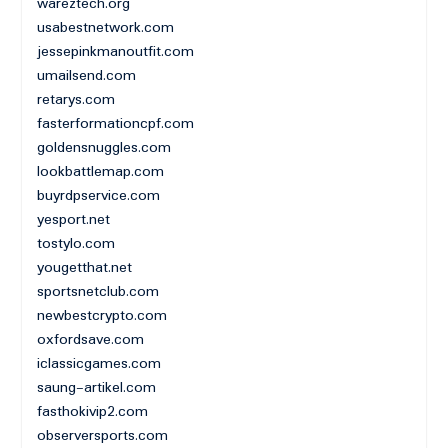
wareztech.org
usabestnetwork.com
jessepinkmanoutfit.com
umailsend.com
retarys.com
fasterformationcpf.com
goldensnuggles.com
lookbattlemap.com
buyrdpservice.com
yesport.net
tostylo.com
yougetthat.net
sportsnetclub.com
newbestcrypto.com
oxfordsave.com
iclassicgames.com
saung-artikel.com
fasthokivip2.com
observersports.com