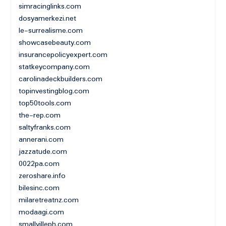
simracinglinks.com
dosyamerkezi.net
le-surrealisme.com
showcasebeauty.com
insurancepolicyexpert.com
statkeycompany.com
carolinadeckbuilders.com
topinvestingblog.com
top50tools.com
the-rep.com
saltyfranks.com
annerani.com
jazzatude.com
0022pa.com
zeroshare.info
bilesinc.com
milaretreatnz.com
modaagi.com
smallvilleph.com