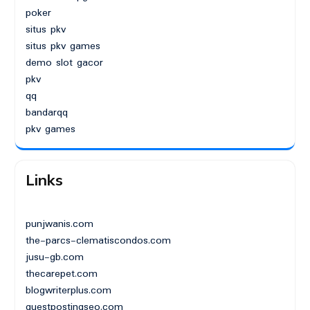
poker
situs pkv
situs pkv games
demo slot gacor
pkv
qq
bandarqq
pkv games
Links
punjwanis.com
the-parcs-clematiscondos.com
jusu-gb.com
thecarepet.com
blogwriterplus.com
guestpostingseo.com