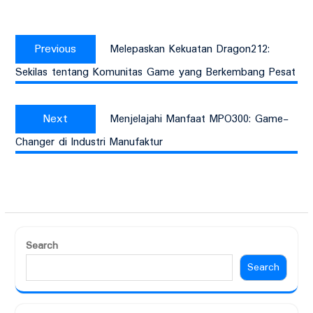
Post
Previous
navigation
Previous
Melepaskan Kekuatan Dragon212:
post:
Sekilas tentang Komunitas Game yang Berkembang Pesat
Next
Next
Menjelajahi Manfaat MPO300: Game-
post:
Changer di Industri Manufaktur
Search
Search