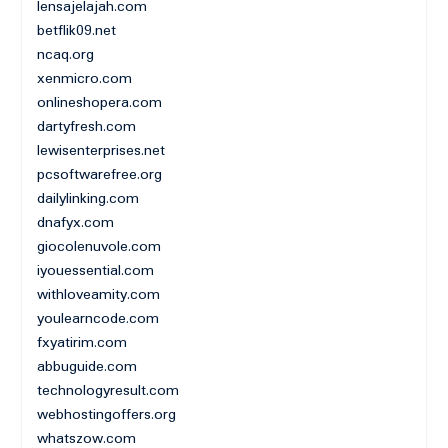
lensajelajah.com
betflik09.net
ncaq.org
xenmicro.com
onlineshopera.com
dartyfresh.com
lewisenterprises.net
pcsoftwarefree.org
dailylinking.com
dnafyx.com
giocolenuvole.com
iyouessential.com
withloveamity.com
youlearncode.com
fxyatirim.com
abbuguide.com
technologyresult.com
webhostingoffers.org
whatszow.com