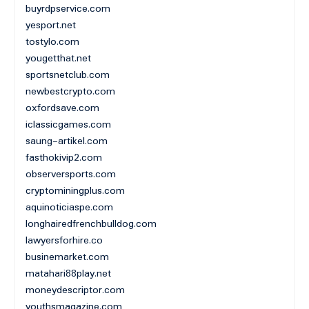
buyrdpservice.com
yesport.net
tostylo.com
yougetthat.net
sportsnetclub.com
newbestcrypto.com
oxfordsave.com
iclassicgames.com
saung-artikel.com
fasthokivip2.com
observersports.com
cryptominingplus.com
aquinoticiaspe.com
longhairedfrenchbulldog.com
lawyersforhire.co
businemarket.com
matahari88play.net
moneydescriptor.com
youthsmagazine.com