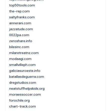
top50tools.com
the-rep.com
saltyfranks.com
annerani.com
jazzatude.com
0022pa.com
zeroshare.info
bilesinc.com
milaretreatnz.com
modaagi.com
smallvilleph.com
galiciasuroeste.info
batallasdeguerra.com
dregstudios.com
neatstuffhelpskids.org
moraessoccer.com
forochile.org
chart-track.com