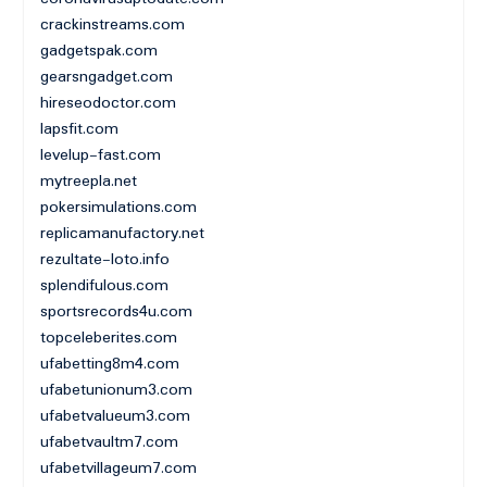
crackinstreams.com
gadgetspak.com
gearsngadget.com
hireseodoctor.com
lapsfit.com
levelup-fast.com
mytreepla.net
pokersimulations.com
replicamanufactory.net
rezultate-loto.info
splendifulous.com
sportsrecords4u.com
topceleberites.com
ufabetting8m4.com
ufabetunionum3.com
ufabetvalueum3.com
ufabetvaultm7.com
ufabetvillageum7.com