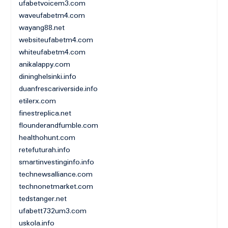
ufabetvoicem3.com
waveufabetm4.com
wayang88.net
websiteufabetm4.com
whiteufabetm4.com
anikalappy.com
dininghelsinki.info
duanfrescariverside.info
etilerx.com
finestreplica.net
flounderandfumble.com
healthohunt.com
retefuturah.info
smartinvestinginfo.info
technewsalliance.com
technonetmarket.com
tedstanger.net
ufabett732um3.com
uskola.info