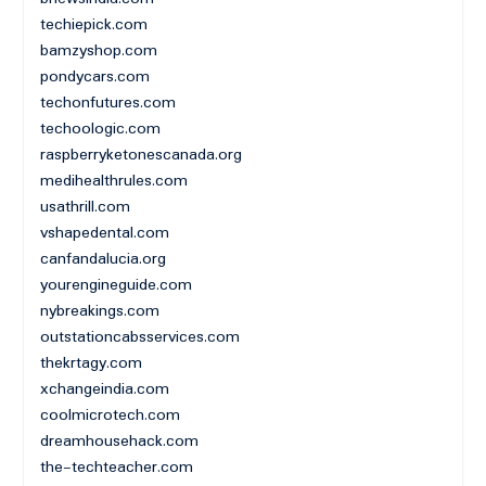
techiepick.com
bamzyshop.com
pondycars.com
techonfutures.com
techoologic.com
raspberryketonescanada.org
medihealthrules.com
usathrill.com
vshapedental.com
canfandalucia.org
yourengineguide.com
nybreakings.com
outstationcabsservices.com
thekrtagy.com
xchangeindia.com
coolmicrotech.com
dreamhousehack.com
the-techteacher.com