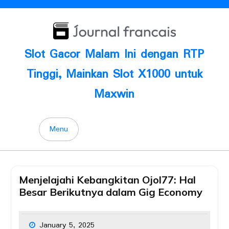
Skip
to
content
Slot Gacor Malam Ini dengan RTP
Tinggi, Mainkan Slot X1000 untuk
Maxwin
Menu
Menjelajahi Kebangkitan Ojol77: Hal
Besar Berikutnya dalam Gig Economy
January 5, 2025