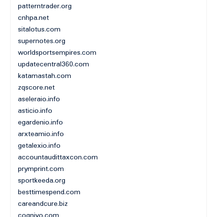
patterntrader.org
cnhpa.net
sitalotus.com
supernotes.org
worldsportsempires.com
updatecentral360.com
katamastah.com
zqscore.net
aseleraio.info
asticio.info
egardenio.info
arxteamio.info
getalexio.info
accountaudittaxcon.com
prymprint.com
sportkeeda.org
besttimespend.com
careandcure.biz
cogniyo.com