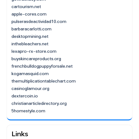
cartourism.net
apple-cores.com
pulserasdeactividad10.com
barbaracarlotti.com
desktopmining.net
inthebleachers.net
lexapro-rx-store.com
buyskincareproducts.org
frenchbulldogpuppyforsale.net
kogamasquid.com
themultiplicationtablechart.com
casinoglamour.org
dextercoin.io
christianarticledirectory.org
5homestyle.com
Links