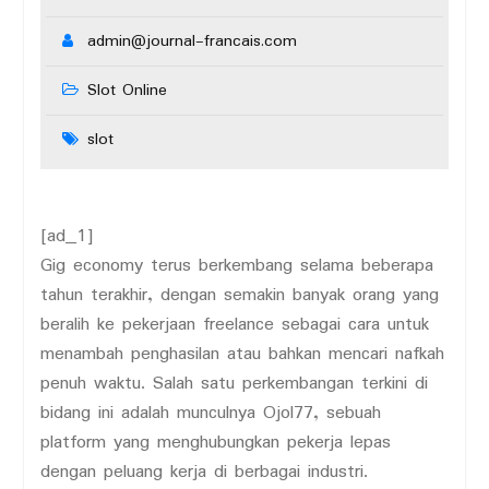
admin@journal-francais.com
Slot Online
slot
[ad_1]
Gig economy terus berkembang selama beberapa
tahun terakhir, dengan semakin banyak orang yang
beralih ke pekerjaan freelance sebagai cara untuk
menambah penghasilan atau bahkan mencari nafkah
penuh waktu. Salah satu perkembangan terkini di
bidang ini adalah munculnya Ojol77, sebuah
platform yang menghubungkan pekerja lepas
dengan peluang kerja di berbagai industri.