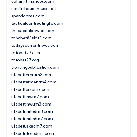
sohanjitfinances.com
soulfulhousemusic.net
sparklooms.com
tacticalcontractingllc.com
thecapitalpowers.com
tobabet88slot3.com
todayscurrentnews.com
totobet77.asia
totobet77.org
trendingpublication.com
ufabettererum3.com
ufabettermentm4.com
ufabettersum7.com
ufabettinwm7.com
ufabettinwum3.com
ufabetunitedm3.com
ufabetunitedm7.com
ufabetuskedm7.com
ufabetutoredm3.com