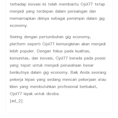
terhadap inovasi ini telah membantu Ojol77 tetap
menjadi yang terdepan dalam persaingan dan
memantapkan dirinya sebagai pemimpin dalam gig
economy.
Seiring dengan pertumbuhan gig economy,
platform seperti Ojol77 kemungkinan akan menjadi
lebih populer. Dengan fokus pada kualitas,
komunitas, dan inovasi, Ojol77 berada pada posisi
yang tepat untuk menjadi perusahaan besar
berikutnya dalam gig economy. Baik Anda seorang
pekerja lepas yang sedang mencari pekerjaan atau
klien yang membutuhkan profesional berbakat,
Ojol77 layak untuk dicoba.
[ad_2]