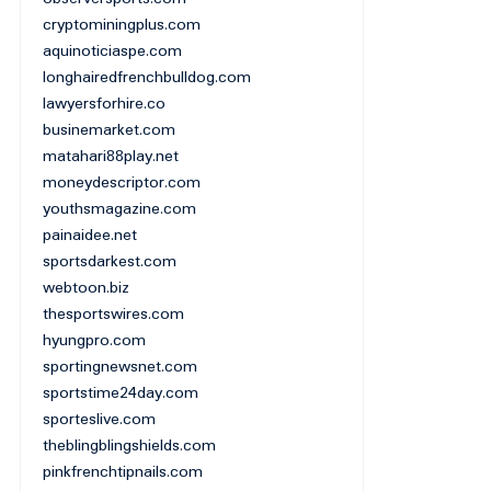
cryptominingplus.com
aquinoticiaspe.com
longhairedfrenchbulldog.com
lawyersforhire.co
businemarket.com
matahari88play.net
moneydescriptor.com
youthsmagazine.com
painaidee.net
sportsdarkest.com
webtoon.biz
thesportswires.com
hyungpro.com
sportingnewsnet.com
sportstime24day.com
sporteslive.com
theblingblingshields.com
pinkfrenchtipnails.com