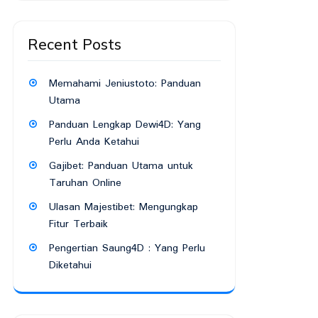
Recent Posts
Memahami Jeniustoto: Panduan
Utama
Panduan Lengkap Dewi4D: Yang
Perlu Anda Ketahui
Gajibet: Panduan Utama untuk
Taruhan Online
Ulasan Majestibet: Mengungkap
Fitur Terbaik
Pengertian Saung4D : Yang Perlu
Diketahui