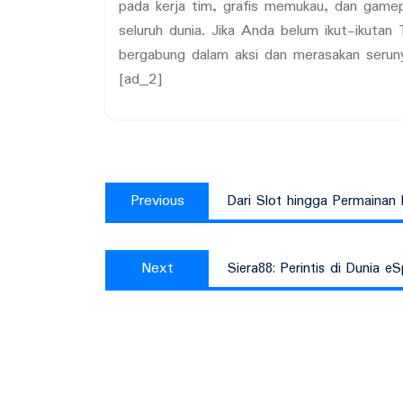
pada kerja tim, grafis memukau, dan gamepl
seluruh dunia. Jika Anda belum ikut-ikuta
bergabung dalam aksi dan merasakan seruny
[ad_2]
Post
Previous
navigation
Previous
Dari Slot hingga Permainan
post:
Next
Next
Siera88: Perintis di Dunia 
post: