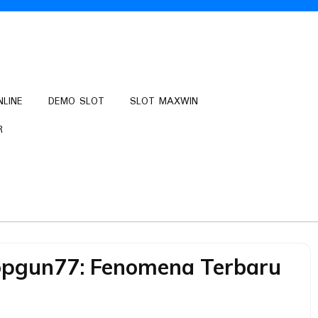
NLINE
DEMO SLOT
SLOT MAXWIN
R
Topgun77: Fenomena Terbaru