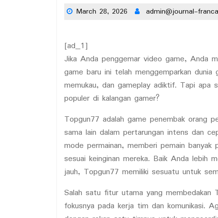
March 28, 2026
admin@journal-franca
[ad_1]
Jika Anda penggemar video game, Anda m
game baru ini telah menggemparkan dunia 
memukau, dan gameplay adiktif. Tapi apa
populer di kalangan gamer?
Topgun77 adalah game penembak orang per
sama lain dalam pertarungan intens dan ce
mode permainan, memberi pemain banyak p
sesuai keinginan mereka. Baik Anda lebih m
jauh, Topgun77 memiliki sesuatu untuk sem
Salah satu fitur utama yang membedakan T
fokusnya pada kerja tim dan komunikasi. A