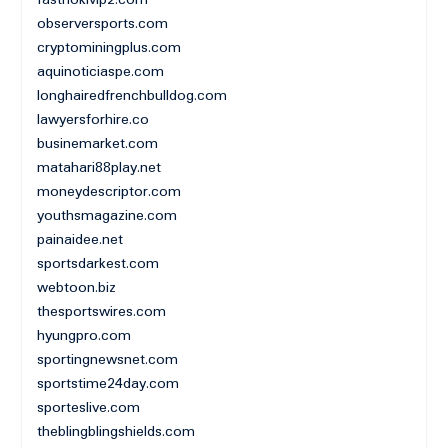
fasthokivip2.com
observersports.com
cryptominingplus.com
aquinoticiaspe.com
longhairedfrenchbulldog.com
lawyersforhire.co
businemarket.com
matahari88play.net
moneydescriptor.com
youthsmagazine.com
painaidee.net
sportsdarkest.com
webtoon.biz
thesportswires.com
hyungpro.com
sportingnewsnet.com
sportstime24day.com
sporteslive.com
theblingblingshields.com