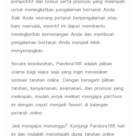
kompetitif dan bonus serta promosi yang melimpah
untuk meningkatkan pengalaman bertaruh Anda.
Baik Anda seorang petaruh berpengalaman atau
baru memulai, insentif ini dapat membantu
meningkatkan kemenangan Anda dan membuat
pengalaman bertaruh Anda menjadi lebih
menyenangkan.
Secara keseluruhan, Pandora188 adalah pilihan
utama bagi siapa saja yang ingin merasakan
sensasi taruhan online. Dengan beragam pilihan
taruhan, kenyamanan, keamanan, dan promosi yang
melimpah, mudah untuk melihat mengapa platform
ini dengan cepat menjadi favorit di kalangan
petaruh online.
Jadi mengapa menunggu? Kunjungi Pandora188 hari
ini dan mulailah menjelajahi dunia taruhan online