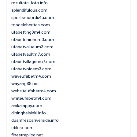
rezultate-loto.info
splendifulous.com
sportsrecords4u.com
topceleberites.com
ufabetting8m4.com
ufabetunionum3.com
ufabetvalueum3.com
ufabetvaultm7.com
ufabetvillageum7.com
ufabetvoicem3.com
waveufabetm4.com
wayang88.net
websiteufabetm4.com
whiteufabetm4.com
anikalappy.com
dininghelsinki.info
duanfrescariverside.info
etilerx.com
finestreplica.net