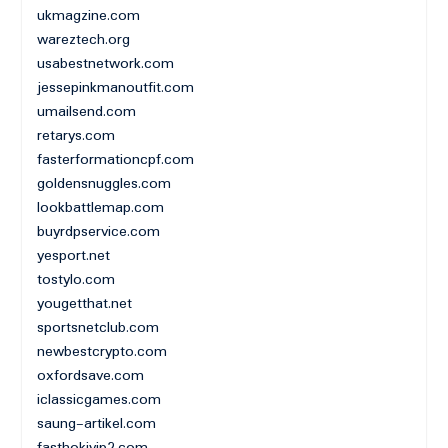
ukmagzine.com
wareztech.org
usabestnetwork.com
jessepinkmanoutfit.com
umailsend.com
retarys.com
fasterformationcpf.com
goldensnuggles.com
lookbattlemap.com
buyrdpservice.com
yesport.net
tostylo.com
yougetthat.net
sportsnetclub.com
newbestcrypto.com
oxfordsave.com
iclassicgames.com
saung-artikel.com