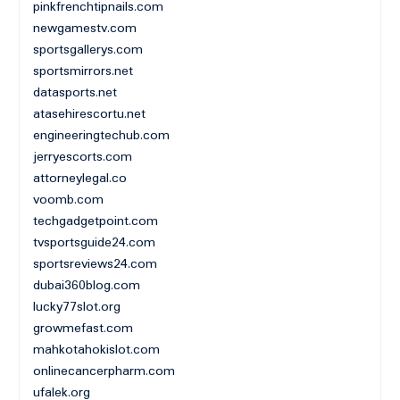
pinkfrenchtipnails.com
newgamestv.com
sportsgallerys.com
sportsmirrors.net
datasports.net
atasehirescortu.net
engineeringtechub.com
jerryescorts.com
attorneylegal.co
voomb.com
techgadgetpoint.com
tvsportsguide24.com
sportsreviews24.com
dubai360blog.com
lucky77slot.org
growmefast.com
mahkotahokislot.com
onlinecancerpharm.com
ufalek.org