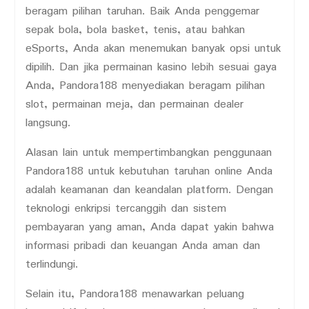
beragam pilihan taruhan. Baik Anda penggemar
sepak bola, bola basket, tenis, atau bahkan
eSports, Anda akan menemukan banyak opsi untuk
dipilih. Dan jika permainan kasino lebih sesuai gaya
Anda, Pandora188 menyediakan beragam pilihan
slot, permainan meja, dan permainan dealer
langsung.
Alasan lain untuk mempertimbangkan penggunaan
Pandora188 untuk kebutuhan taruhan online Anda
adalah keamanan dan keandalan platform. Dengan
teknologi enkripsi tercanggih dan sistem
pembayaran yang aman, Anda dapat yakin bahwa
informasi pribadi dan keuangan Anda aman dan
terlindungi.
Selain itu, Pandora188 menawarkan peluang