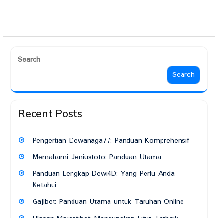
Search
Search
Recent Posts
Pengertian Dewanaga77: Panduan Komprehensif
Memahami Jeniustoto: Panduan Utama
Panduan Lengkap Dewi4D: Yang Perlu Anda
Ketahui
Gajibet: Panduan Utama untuk Taruhan Online