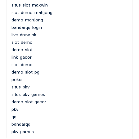
situs slot maxwin
slot demo mahjong
demo mahjong
bandarqq login
live draw hk
slot demo
demo slot
link gacor
slot demo
demo slot pg
poker
situs pkv
situs pkv games
demo slot gacor
pkv
qq
bandarqq
pkv games