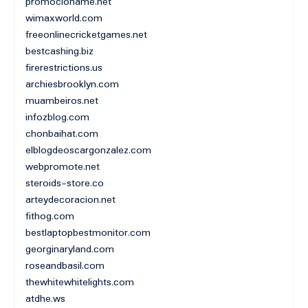
promocioname.net
wimaxworld.com
freeonlinecricketgames.net
bestcashing.biz
firerestrictions.us
archiesbrooklyn.com
muambeiros.net
infozblog.com
chonbaihat.com
elblogdeoscargonzalez.com
webpromote.net
steroids-store.co
arteydecoracion.net
fithog.com
bestlaptopbestmonitor.com
georginaryland.com
roseandbasil.com
thewhitewhitelights.com
atdhe.ws