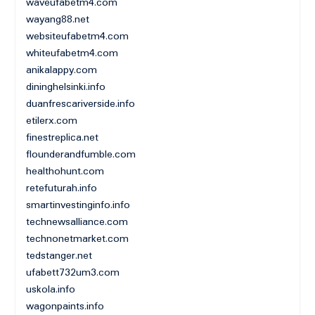
waveufabetm4.com
wayang88.net
websiteufabetm4.com
whiteufabetm4.com
anikalappy.com
dininghelsinki.info
duanfrescariverside.info
etilerx.com
finestreplica.net
flounderandfumble.com
healthohunt.com
retefuturah.info
smartinvestinginfo.info
technewsalliance.com
technonetmarket.com
tedstanger.net
ufabett732um3.com
uskola.info
wagonpaints.info