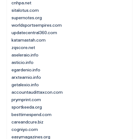
cnhpa.net
sitalotus.com
supernotes.org
worldsportsempires.com
updatecentral360.com
katamastah.com
zqscore.net
aseleraio.info
asticio.info
egardenio.info
arxteamio.info
getalexio.info
accountaudittaxcon.com
prymprint.com
sportkeeda.org
besttimespend.com
careandcure.biz
cogniyo.com
easymagazines.org