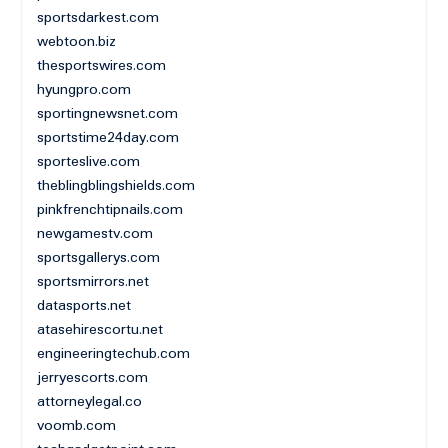
sportsdarkest.com
webtoon.biz
thesportswires.com
hyungpro.com
sportingnewsnet.com
sportstime24day.com
sporteslive.com
theblingblingshields.com
pinkfrenchtipnails.com
newgamestv.com
sportsgallerys.com
sportsmirrors.net
datasports.net
atasehirescortu.net
engineeringtechub.com
jerryescorts.com
attorneylegal.co
voomb.com