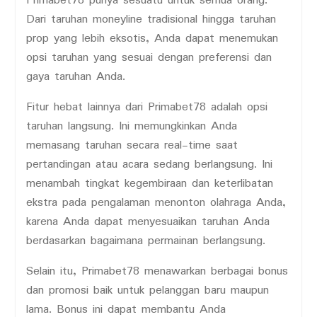
Primabet78 punya sesuatu untuk semua orang.
Dari taruhan moneyline tradisional hingga taruhan
prop yang lebih eksotis, Anda dapat menemukan
opsi taruhan yang sesuai dengan preferensi dan
gaya taruhan Anda.
Fitur hebat lainnya dari Primabet78 adalah opsi
taruhan langsung. Ini memungkinkan Anda
memasang taruhan secara real-time saat
pertandingan atau acara sedang berlangsung. Ini
menambah tingkat kegembiraan dan keterlibatan
ekstra pada pengalaman menonton olahraga Anda,
karena Anda dapat menyesuaikan taruhan Anda
berdasarkan bagaimana permainan berlangsung.
Selain itu, Primabet78 menawarkan berbagai bonus
dan promosi baik untuk pelanggan baru maupun
lama. Bonus ini dapat membantu Anda