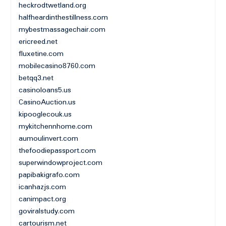
heckrodtwetland.org
halfheardinthestillness.com
mybestmassagechair.com
ericreed.net
fluxetine.com
mobilecasino8760.com
betqq3.net
casinoloans5.us
CasinoAuction.us
kipooglecouk.us
mykitchennhome.com
aumoulinvert.com
thefoodiepassport.com
superwindowproject.com
papibakigrafo.com
icanhazjs.com
canimpact.org
goviralstudy.com
cartourism.net