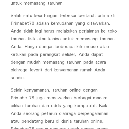
untuk memasang taruhan.
Salah satu keuntungan terbesar bertaruh online di
Primabet78 adalah kemudahan yang ditawarkan.
Anda tidak lagi harus melakukan perjalanan ke toko
taruhan fisik atau kasino untuk memasang taruhan
Anda. Hanya dengan beberapa klik mouse atau
ketukan pada perangkat seluler, Anda dapat
dengan mudah memasang taruhan pada acara
olahraga favorit dari kenyamanan rumah Anda
sendiri.
Selain kenyamanan, taruhan online dengan
Primabet78 juga menawarkan berbagai macam
pilihan taruhan dan odds yang kompetitif. Baik
Anda seorang petaruh olahraga berpengalaman
atau pendatang baru di dunia taruhan online,