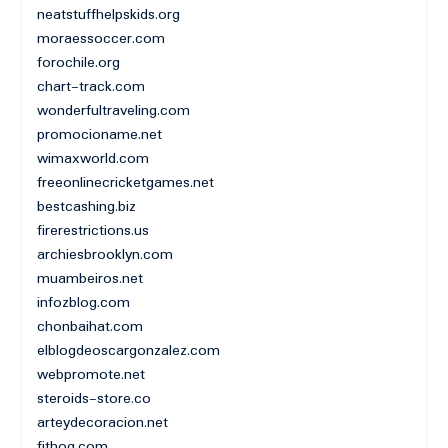
neatstuffhelpskids.org
moraessoccer.com
forochile.org
chart-track.com
wonderfultraveling.com
promocioname.net
wimaxworld.com
freeonlinecricketgames.net
bestcashing.biz
firerestrictions.us
archiesbrooklyn.com
muambeiros.net
infozblog.com
chonbaihat.com
elblogdeoscargonzalez.com
webpromote.net
steroids-store.co
arteydecoracion.net
fithog.com