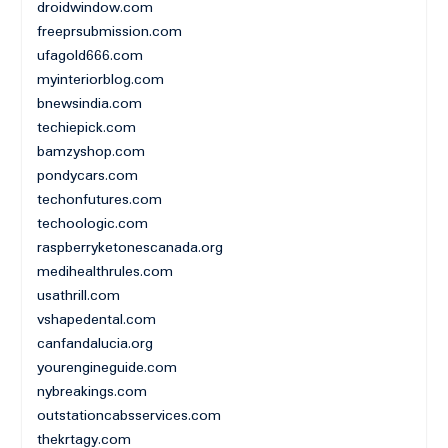
droidwindow.com
freeprsubmission.com
ufagold666.com
myinteriorblog.com
bnewsindia.com
techiepick.com
bamzyshop.com
pondycars.com
techonfutures.com
techoologic.com
raspberryketonescanada.org
medihealthrules.com
usathrill.com
vshapedental.com
canfandalucia.org
yourengineguide.com
nybreakings.com
outstationcabsservices.com
thekrtagy.com