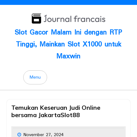
Skip
to
content
Slot Gacor Malam Ini dengan RTP
Tinggi, Mainkan Slot X1000 untuk
Maxwin
Menu
Temukan Keseruan Judi Online
bersama JakartaSlot88
November 27, 2024