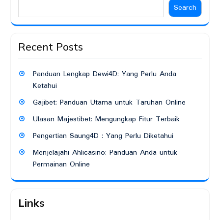
Search
Recent Posts
Panduan Lengkap Dewi4D: Yang Perlu Anda
Ketahui
Gajibet: Panduan Utama untuk Taruhan Online
Ulasan Majestibet: Mengungkap Fitur Terbaik
Pengertian Saung4D : Yang Perlu Diketahui
Menjelajahi Ahlicasino: Panduan Anda untuk
Permainan Online
Links