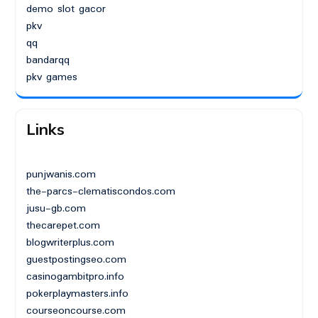
demo slot gacor
pkv
qq
bandarqq
pkv games
Links
punjwanis.com
the-parcs-clematiscondos.com
jusu-gb.com
thecarepet.com
blogwriterplus.com
guestpostingseo.com
casinogambitpro.info
pokerplaymasters.info
courseoncourse.com