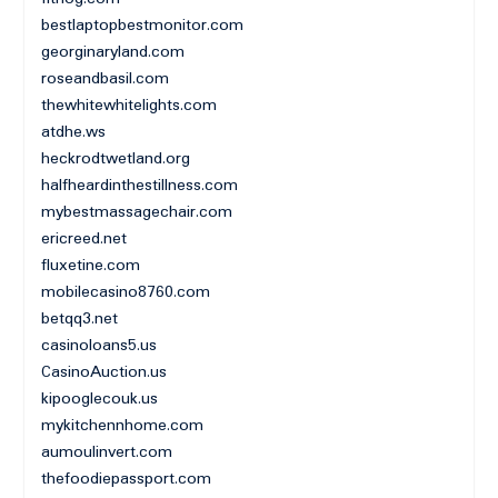
bestlaptopbestmonitor.com
georginaryland.com
roseandbasil.com
thewhitewhitelights.com
atdhe.ws
heckrodtwetland.org
halfheardinthestillness.com
mybestmassagechair.com
ericreed.net
fluxetine.com
mobilecasino8760.com
betqq3.net
casinoloans5.us
CasinoAuction.us
kipooglecouk.us
mykitchennhome.com
aumoulinvert.com
thefoodiepassport.com