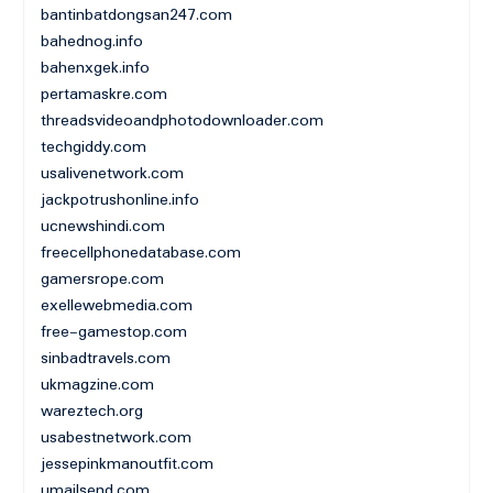
bantinbatdongsan247.com
bahednog.info
bahenxgek.info
pertamaskre.com
threadsvideoandphotodownloader.com
techgiddy.com
usalivenetwork.com
jackpotrushonline.info
ucnewshindi.com
freecellphonedatabase.com
gamersrope.com
exellewebmedia.com
free-gamestop.com
sinbadtravels.com
ukmagzine.com
wareztech.org
usabestnetwork.com
jessepinkmanoutfit.com
umailsend.com