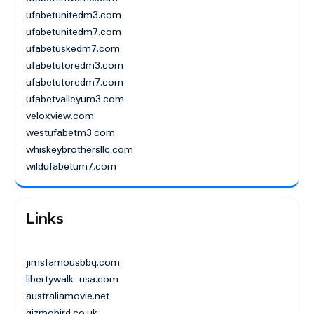
ufabetunitedm3.com
ufabetunitedm7.com
ufabetuskedm7.com
ufabetutoredm3.com
ufabetutoredm7.com
ufabetvalleyum3.com
veloxview.com
westufabetm3.com
whiskeybrothersllc.com
wildufabetum7.com
Links
jimsfamousbbq.com
libertywalk-usa.com
australiamovie.net
gizmobird.co.uk