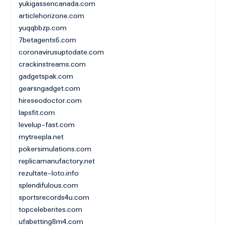
yukigassencanada.com
articlehorizone.com
yuqqbbzp.com
7betagents6.com
coronavirusuptodate.com
crackinstreams.com
gadgetspak.com
gearsngadget.com
hireseodoctor.com
lapsfit.com
levelup-fast.com
mytreepla.net
pokersimulations.com
replicamanufactory.net
rezultate-loto.info
splendifulous.com
sportsrecords4u.com
topceleberites.com
ufabetting8m4.com