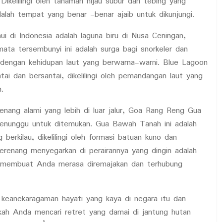
Dikelilingi oleh tanaman hijau subur dan tebing yang
alah tempat yang benar -benar ajaib untuk dikunjungi.
ui di Indonesia adalah laguna biru di Nusa Ceningan,
rmata tersembunyi ini adalah surga bagi snorkeler dan
h dengan kehidupan laut yang berwarna-warni. Blue Lagoon
i dan bersantai, dikelilingi oleh pemandangan laut yang
.
renang alami yang lebih di luar jalur, Goa Rang Reng Gua
menunggu untuk ditemukan. Gua Bawah Tanah ini adalah
 berkilau, dikelilingi oleh formasi batuan kuno dan
erenang menyegarkan di perairannya yang dingin adalah
n membuat Anda merasa diremajakan dan terhubung
 keanekaragaman hayati yang kaya di negara itu dan
h Anda mencari retret yang damai di jantung hutan