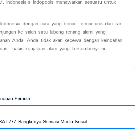
i, Indonesia’s Indopools menawarkan sesuatu untuk
 Indonesia dengan cara yang benar -benar unik dan tak
njungan ke salah satu lubang renang alami yang
alanan Anda. Anda tidak akan kecewa dengan keindahan
s -oasis keajaiban alam yang tersembunyi ini.
Panduan Pemula
EBAT777: Bangkitnya Sensasi Media Sosial