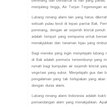
berenang dan bersantai di hari yang panas. 
menjulang tinggi, Air Terjun Tegenungan ad
Lubang renang alami lain yang harus diketah
sebuah pulau kecil di lepas pantai Bali. Pe
perenang, dengan air sejernih kristal penu
adalah tempat yang sempurna untuk bersanta
menakjubkan dan tanaman hijau yang rimbun
Bagi mereka yang ingin menjelajahi lubang 
di Bali adalah permata tersembunyi yang 
rumah bagi kumpulan air sejernih kristal yang
vegetasi yang subur. Menjelajahi gua dan b
pengalaman yang tak terlupakan yang aka
dengan dunia alami.
Lubang renang alami Indonesia adalah bukti
pemandangan alam yang menakjubkan. Apaka