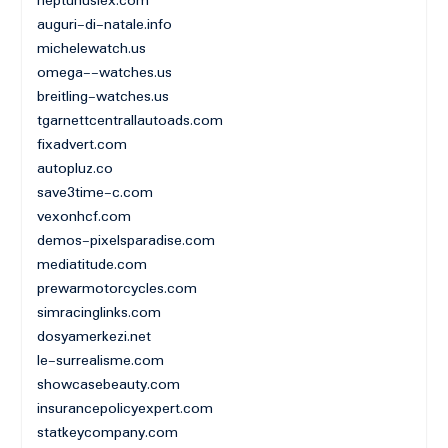
neptunuslex.com
auguri-di-natale.info
michelewatch.us
omega--watches.us
breitling-watches.us
tgarnettcentrallautoads.com
fixadvert.com
autopluz.co
save3time-c.com
vexonhcf.com
demos-pixelsparadise.com
mediatitude.com
prewarmotorcycles.com
simracinglinks.com
dosyamerkezi.net
le-surrealisme.com
showcasebeauty.com
insurancepolicyexpert.com
statkeycompany.com