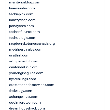
myinteriorblog.com
bnewsindia.com
techiepick.com
bamzyshop.com
pondycars.com
techonfutures.com
techoologic.com
raspberryketonescanada.org
medihealthrules.com
usathrill.com
vshapedental.com
canfandalucia.org
yourengineguide.com
nybreakings.com
outstationcabsservices.com
thekrtagy.com
xchangeindia.com
coolmicrotech.com
dreamhousehack.com