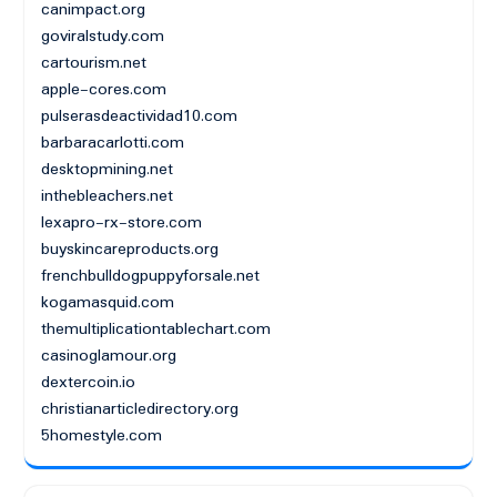
canimpact.org
goviralstudy.com
cartourism.net
apple-cores.com
pulserasdeactividad10.com
barbaracarlotti.com
desktopmining.net
inthebleachers.net
lexapro-rx-store.com
buyskincareproducts.org
frenchbulldogpuppyforsale.net
kogamasquid.com
themultiplicationtablechart.com
casinoglamour.org
dextercoin.io
christianarticledirectory.org
5homestyle.com