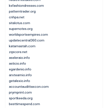
healthmistakes.com
ksfashiondresses.com
patterntrader.org
cnhpa.net
sitalotus.com
supernotes.org
worldsportsempires.com
updatecentral360.com
katamastah.com
zqscore.net
aseleraio.info
asticio.info
egardenio.info
arxteamio.info
getalexio.info
accountaudittaxcon.com
prymprint.com
sportkeeda.org
besttimespend.com