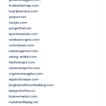
goldensnuggles.com
lookbattlemap.com
buyrdpservice.com
yesport.net
tostylo.com
yougetthat.net
sportsnetclub.com
newbestcrypto.com
oxfordsave.com
iclassicgames.com
saung-artikel.com
fasthokivip2.com
observersports.com
cryptominingplus.com
aquinoticiaspe.com
longhairedfrenchbulldog.com
lawyersforhire.co
businemarket.com
matahari88play.net