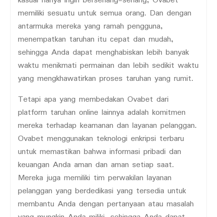
kasual hanya ingin bersenang-senang, Ovabet
memiliki sesuatu untuk semua orang. Dan dengan
antarmuka mereka yang ramah pengguna,
menempatkan taruhan itu cepat dan mudah,
sehingga Anda dapat menghabiskan lebih banyak
waktu menikmati permainan dan lebih sedikit waktu
yang mengkhawatirkan proses taruhan yang rumit.
Tetapi apa yang membedakan Ovabet dari
platform taruhan online lainnya adalah komitmen
mereka terhadap keamanan dan layanan pelanggan.
Ovabet menggunakan teknologi enkripsi terbaru
untuk memastikan bahwa informasi pribadi dan
keuangan Anda aman dan aman setiap saat.
Mereka juga memiliki tim perwakilan layanan
pelanggan yang berdedikasi yang tersedia untuk
membantu Anda dengan pertanyaan atau masalah