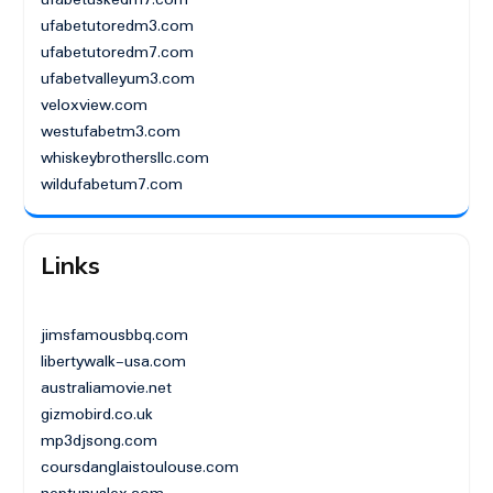
ufabetuskedm7.com
ufabetutoredm3.com
ufabetutoredm7.com
ufabetvalleyum3.com
veloxview.com
westufabetm3.com
whiskeybrothersllc.com
wildufabetum7.com
Links
jimsfamousbbq.com
libertywalk-usa.com
australiamovie.net
gizmobird.co.uk
mp3djsong.com
coursdanglaistoulouse.com