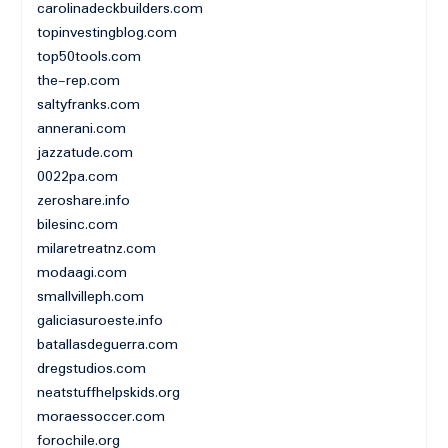
carolinadeckbuilders.com
topinvestingblog.com
top50tools.com
the-rep.com
saltyfranks.com
annerani.com
jazzatude.com
0022pa.com
zeroshare.info
bilesinc.com
milaretreatnz.com
modaagi.com
smallvilleph.com
galiciasuroeste.info
batallasdeguerra.com
dregstudios.com
neatstuffhelpskids.org
moraessoccer.com
forochile.org