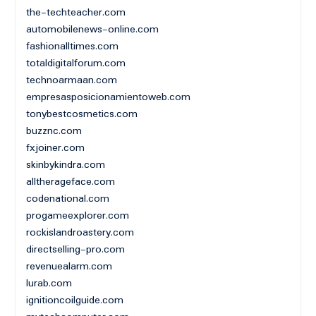
the-techteacher.com
automobilenews-online.com
fashionalltimes.com
totaldigitalforum.com
technoarmaan.com
empresasposicionamientoweb.com
tonybestcosmetics.com
buzznc.com
fxjoiner.com
skinbykindra.com
alltherageface.com
codenational.com
progameexplorer.com
rockislandroastery.com
directselling-pro.com
revenuealarm.com
lurab.com
ignitioncoilguide.com