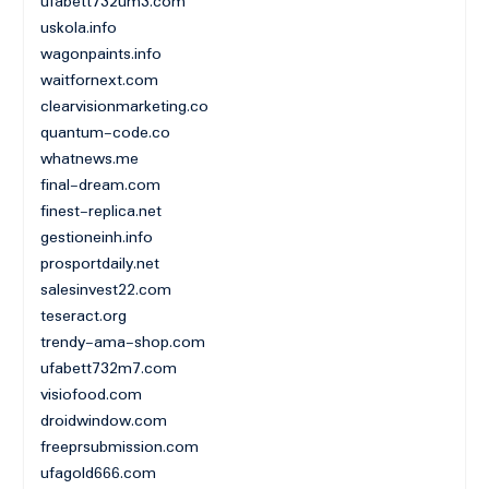
ufabett732um3.com
uskola.info
wagonpaints.info
waitfornext.com
clearvisionmarketing.co
quantum-code.co
whatnews.me
final-dream.com
finest-replica.net
gestioneinh.info
prosportdaily.net
salesinvest22.com
teseract.org
trendy-ama-shop.com
ufabett732m7.com
visiofood.com
droidwindow.com
freeprsubmission.com
ufagold666.com