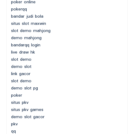
poker online
pokerqq
bandar judi bola
situs slot maxwin
slot demo mahjong
demo mahjong
bandarqq login
live draw hk
slot demo
demo slot
link gacor
slot demo
demo slot pg
poker
situs pkv
situs pkv games
demo slot gacor
pkv
qq