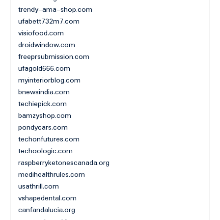
trendy-ama-shop.com
ufabett732m7.com
visiofood.com
droidwindow.com
freeprsubmission.com
ufagold666.com
myinteriorblog.com
bnewsindia.com
techiepick.com
bamzyshop.com
pondycars.com
techonfutures.com
techoologic.com
raspberryketonescanada.org
medihealthrules.com
usathrill.com
vshapedental.com
canfandalucia.org