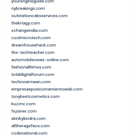
yourengineguide.com
nybreakings.com
outstationcabsservices.com
thekrtagy.com
xchangeindia.com
coolmicrotech.com
dreamhousehack.com
the-techteacher.com
automobilenews-online.com
fashionalltimes.com
totaldigitalforum.com
technoarmaan.com
empresasposicionamientoweb.com
tonybestcosmetics.com
buzznc.com
fxjoiner.com
skinbykindra.com
alltherageface.com
codenational.com