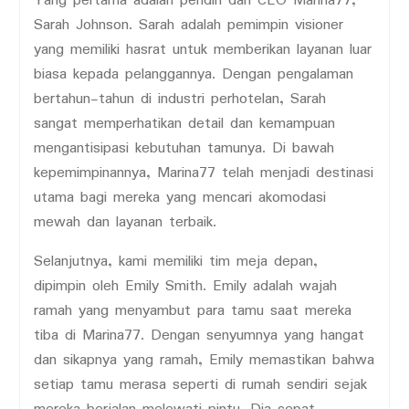
Yang pertama adalah pendiri dan CEO Marina77,
Sarah Johnson. Sarah adalah pemimpin visioner
yang memiliki hasrat untuk memberikan layanan luar
biasa kepada pelanggannya. Dengan pengalaman
bertahun-tahun di industri perhotelan, Sarah
sangat memperhatikan detail dan kemampuan
mengantisipasi kebutuhan tamunya. Di bawah
kepemimpinannya, Marina77 telah menjadi destinasi
utama bagi mereka yang mencari akomodasi
mewah dan layanan terbaik.
Selanjutnya, kami memiliki tim meja depan,
dipimpin oleh Emily Smith. Emily adalah wajah
ramah yang menyambut para tamu saat mereka
tiba di Marina77. Dengan senyumnya yang hangat
dan sikapnya yang ramah, Emily memastikan bahwa
setiap tamu merasa seperti di rumah sendiri sejak