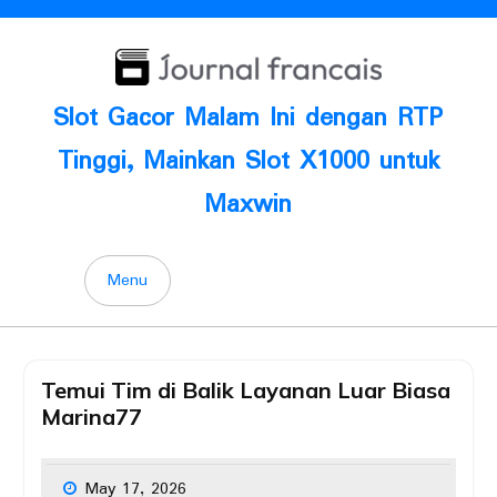
Skip
to
content
Slot Gacor Malam Ini dengan RTP
Tinggi, Mainkan Slot X1000 untuk
Maxwin
Menu
Temui Tim di Balik Layanan Luar Biasa
Marina77
May 17, 2026