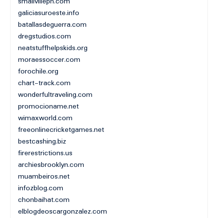
smallvilleph.com
galiciasuroeste.info
batallasdeguerra.com
dregstudios.com
neatstuffhelpskids.org
moraessoccer.com
forochile.org
chart-track.com
wonderfultraveling.com
promocioname.net
wimaxworld.com
freeonlinecricketgames.net
bestcashing.biz
firerestrictions.us
archiesbrooklyn.com
muambeiros.net
infozblog.com
chonbaihat.com
elblogdeoscargonzalez.com