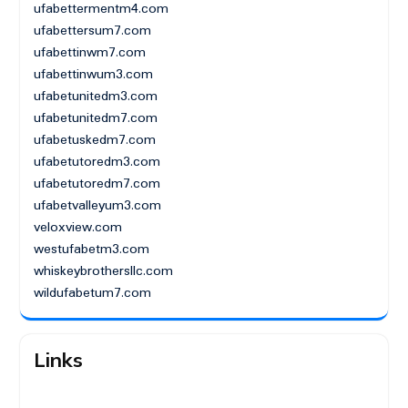
ufabettermentm4.com
ufabettersum7.com
ufabettinwm7.com
ufabettinwum3.com
ufabetunitedm3.com
ufabetunitedm7.com
ufabetuskedm7.com
ufabetutoredm3.com
ufabetutoredm7.com
ufabetvalleyum3.com
veloxview.com
westufabetm3.com
whiskeybrothersllc.com
wildufabetum7.com
Links