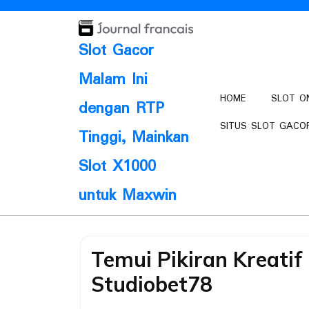
Skip
to
content
Slot Gacor
Malam Ini
HOME
SLOT O
dengan RTP
SITUS SLOT GACO
Tinggi, Mainkan
Slot X1000
untuk Maxwin
Temui Pikiran Kreatif 
Studiobet78