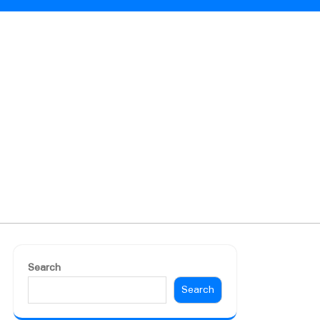
Search
Search