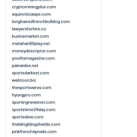
cryptominingplus.com
aquinoticiaspe.com
longhairedfrenchbulldog.com
lawyersforhire.co
businemarket.com
matahari88play.net
moneydescriptor.com
youthsmagazine.com
painaidee.net
sportsdarkest.com
webtoon.biz
thesportswires.com
hyungpro.com
sportingnewsnet.com
sportstime24day.com
sporteslive.com
theblingblingshields.com
pinkfrenchtipnails.com