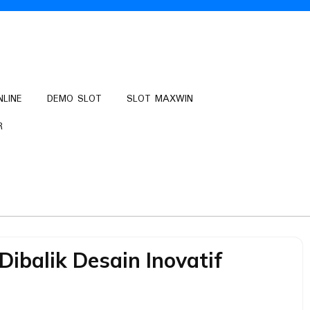
NLINE
DEMO SLOT
SLOT MAXWIN
R
Dibalik Desain Inovatif