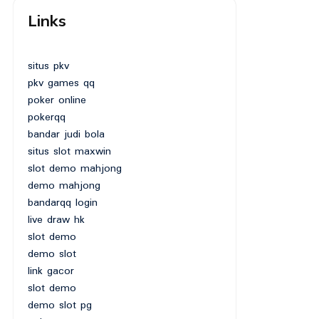
Links
situs pkv
pkv games qq
poker online
pokerqq
bandar judi bola
situs slot maxwin
slot demo mahjong
demo mahjong
bandarqq login
live draw hk
slot demo
demo slot
link gacor
slot demo
demo slot pg