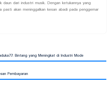
k daun dari industri musik. Dengan ketukannya yang
ia pasti akan meninggalkan kesan abadi pada penggemar
aduka77: Bintang yang Meningkat di Industri Mode
esan Pembayaran