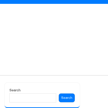
Search
Search