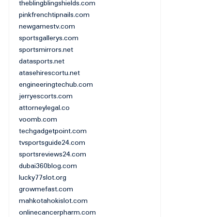
theblingblingshields.com
pinkfrenchtipnails.com
newgamestv.com
sportsgallerys.com
sportsmirrors.net
datasports.net
atasehirescortu.net
engineeringtechub.com
jerryescorts.com
attorneylegal.co
voomb.com
techgadgetpoint.com
tvsportsguide24.com
sportsreviews24.com
dubai360blog.com
lucky77slot.org
growmefast.com
mahkotahokislot.com
onlinecancerpharm.com