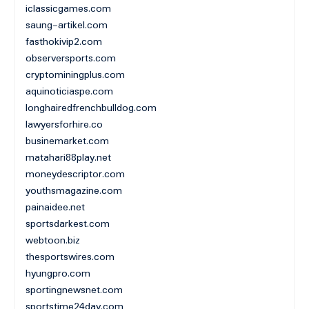
iclassicgames.com
saung-artikel.com
fasthokivip2.com
observersports.com
cryptominingplus.com
aquinoticiaspe.com
longhairedfrenchbulldog.com
lawyersforhire.co
businemarket.com
matahari88play.net
moneydescriptor.com
youthsmagazine.com
painaidee.net
sportsdarkest.com
webtoon.biz
thesportswires.com
hyungpro.com
sportingnewsnet.com
sportstime24day.com