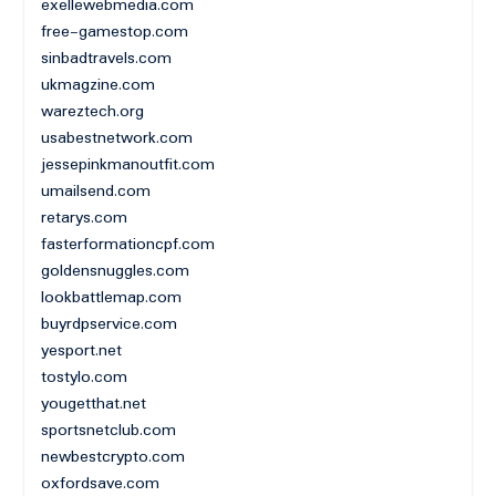
exellewebmedia.com
free-gamestop.com
sinbadtravels.com
ukmagzine.com
wareztech.org
usabestnetwork.com
jessepinkmanoutfit.com
umailsend.com
retarys.com
fasterformationcpf.com
goldensnuggles.com
lookbattlemap.com
buyrdpservice.com
yesport.net
tostylo.com
yougetthat.net
sportsnetclub.com
newbestcrypto.com
oxfordsave.com