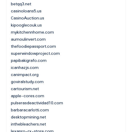
betqq3.net
casinoloans5.us
CasinoAuction.us
kipooglecouk.us
mykitchennhome.com
aumoulinvert.com
thefoodiepassport.com
superwindowproject.com
papibakigrafo.com
icanhazjs.com
canimpact.org
goviralstudy.com
cartourism.net
apple-cores.com
pulserasdeactividad10.com
barbaracarlotti.com
desktopmining.net
inthebleachers.net
lexapro-rx-store.com