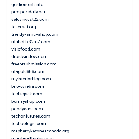
gestioneinh.info
prosportdaily.net
salesinvest22.com
teseract.org
trendy-ama-shop.com
ufabett732m7.com
visiofood.com
droidwindow.com
freeprsubmission.com
ufagold666.com
myinteriorblog.com
bnewsindia.com
techiepick.com
bamzyshop.com
pondycars.com
techonfutures.com
techoologic.com
raspberryketonescanada.org
medihealthrules.com