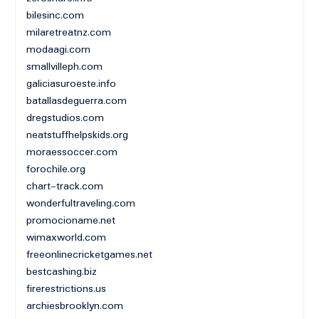
bilesinc.com
milaretreatnz.com
modaagi.com
smallvilleph.com
galiciasuroeste.info
batallasdeguerra.com
dregstudios.com
neatstuffhelpskids.org
moraessoccer.com
forochile.org
chart-track.com
wonderfultraveling.com
promocioname.net
wimaxworld.com
freeonlinecricketgames.net
bestcashing.biz
firerestrictions.us
archiesbrooklyn.com