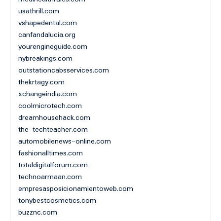
usathrill.com
vshapedental.com
canfandalucia.org
yourengineguide.com
nybreakings.com
outstationcabsservices.com
thekrtagy.com
xchangeindia.com
coolmicrotech.com
dreamhousehack.com
the-techteacher.com
automobilenews-online.com
fashionalltimes.com
totaldigitalforum.com
technoarmaan.com
empresasposicionamientoweb.com
tonybestcosmetics.com
buzznc.com