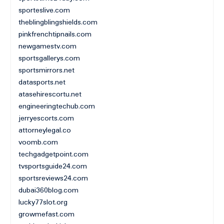
sporteslive.com
theblingblingshields.com
pinkfrenchtipnails.com
newgamestv.com
sportsgallerys.com
sportsmirrors.net
datasports.net
atasehirescortu.net
engineeringtechub.com
jerryescorts.com
attorneylegal.co
voomb.com
techgadgetpoint.com
tvsportsguide24.com
sportsreviews24.com
dubai360blog.com
lucky77slot.org
growmefast.com