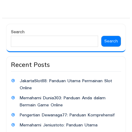
Search
Search
Recent Posts
JakartaSlot88: Panduan Utama Permainan Slot
Online
Memahami Dunia303: Panduan Anda dalam
Bermain Game Online
Pengertian Dewanaga77: Panduan Komprehensif
Memahami Jeniustoto: Panduan Utama