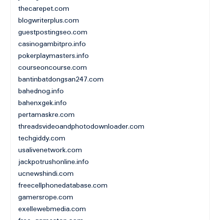
thecarepet.com
blogwriterplus.com
guestpostingseo.com
casinogambitpro.info
pokerplaymasters.info
courseoncourse.com
bantinbatdongsan247.com
bahednog.info
bahenxgek.info
pertamaskre.com
threadsvideoandphotodownloader.com
techgiddy.com
usalivenetwork.com
jackpotrushonline.info
ucnewshindi.com
freecellphonedatabase.com
gamersrope.com
exellewebmedia.com