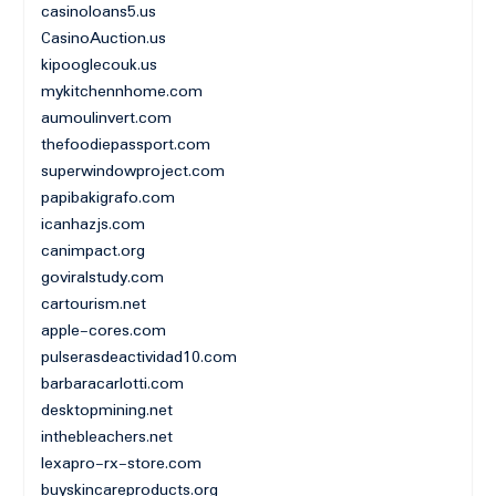
casinoloans5.us
CasinoAuction.us
kipooglecouk.us
mykitchennhome.com
aumoulinvert.com
thefoodiepassport.com
superwindowproject.com
papibakigrafo.com
icanhazjs.com
canimpact.org
goviralstudy.com
cartourism.net
apple-cores.com
pulserasdeactividad10.com
barbaracarlotti.com
desktopmining.net
inthebleachers.net
lexapro-rx-store.com
buyskincareproducts.org