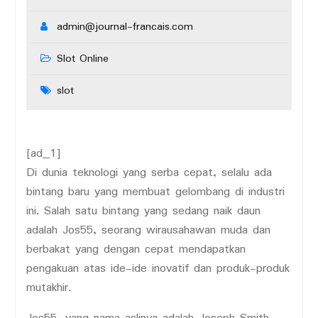
admin@journal-francais.com
Slot Online
slot
[ad_1]
Di dunia teknologi yang serba cepat, selalu ada
bintang baru yang membuat gelombang di industri
ini. Salah satu bintang yang sedang naik daun
adalah Jos55, seorang wirausahawan muda dan
berbakat yang dengan cepat mendapatkan
pengakuan atas ide-ide inovatif dan produk-produk
mutakhir.