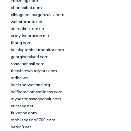
infozblog.com
chonbaihat.com
elblogdeoscargonzalez.com
webpromote.net
steroids-store.co
arteydecoracion.net
fithog.com
bestlaptopbestmonitor.com
georginaryland.com
roseandbasil.com
thewhitewhitelights.com
atdhe.ws
heckrodtwetland.org
halfheardinthestillness.com
mybestmassagechair.com
ericreed.net
fluxetine.com
mobilecasino8760.com
betqq3.net