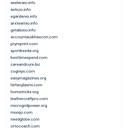
aseleraio.info
asticio.info
egardenio.info
arxteamio.info
getalexio.info
accountaudittaxcon.com
prymprint.com
sportkeeda.org
besttimespend.com
careandcure.biz
cogniyo.com
easymagazines.org
hirfanjilasmi.com
hometricks.org
leathercraftpro.com
microgridpower.org
mixiqo.com
needglobe.com
ortocoach.com