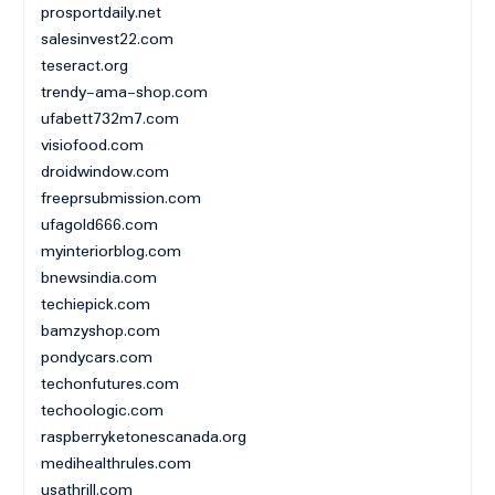
prosportdaily.net
salesinvest22.com
teseract.org
trendy-ama-shop.com
ufabett732m7.com
visiofood.com
droidwindow.com
freeprsubmission.com
ufagold666.com
myinteriorblog.com
bnewsindia.com
techiepick.com
bamzyshop.com
pondycars.com
techonfutures.com
techoologic.com
raspberryketonescanada.org
medihealthrules.com
usathrill.com