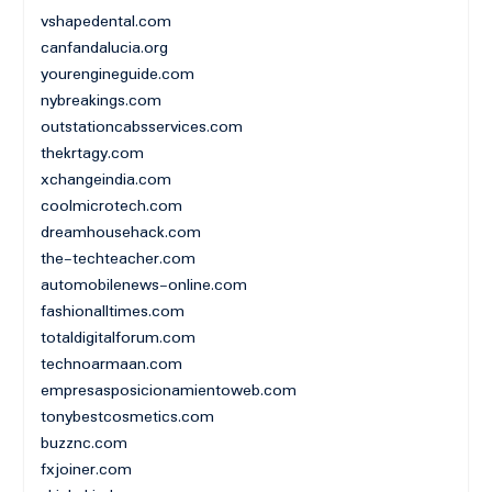
vshapedental.com
canfandalucia.org
yourengineguide.com
nybreakings.com
outstationcabsservices.com
thekrtagy.com
xchangeindia.com
coolmicrotech.com
dreamhousehack.com
the-techteacher.com
automobilenews-online.com
fashionalltimes.com
totaldigitalforum.com
technoarmaan.com
empresasposicionamientoweb.com
tonybestcosmetics.com
buzznc.com
fxjoiner.com