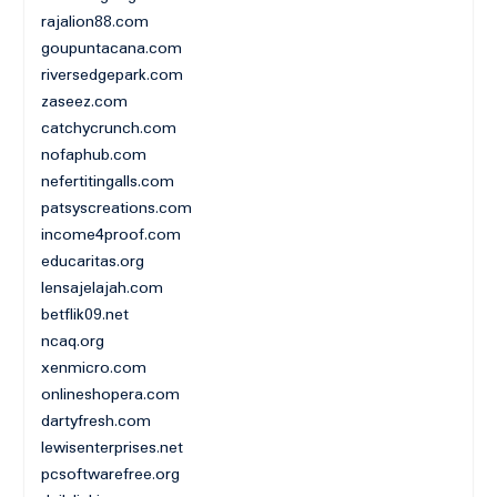
rajalion88.com
goupuntacana.com
riversedgepark.com
zaseez.com
catchycrunch.com
nofaphub.com
nefertitingalls.com
patsyscreations.com
income4proof.com
educaritas.org
lensajelajah.com
betflik09.net
ncaq.org
xenmicro.com
onlineshopera.com
dartyfresh.com
lewisenterprises.net
pcsoftwarefree.org