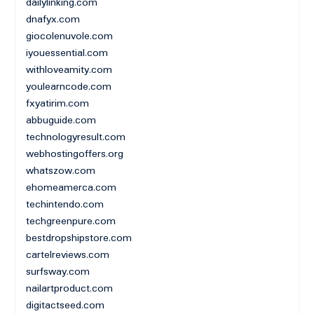
dailylinking.com
dnafyx.com
giocolenuvole.com
iyouessential.com
withloveamity.com
youlearncode.com
fxyatirim.com
abbuguide.com
technologyresult.com
webhostingoffers.org
whatszow.com
ehomeamerca.com
techintendo.com
techgreenpure.com
bestdropshipstore.com
cartelreviews.com
surfsway.com
nailartproduct.com
digitactseed.com