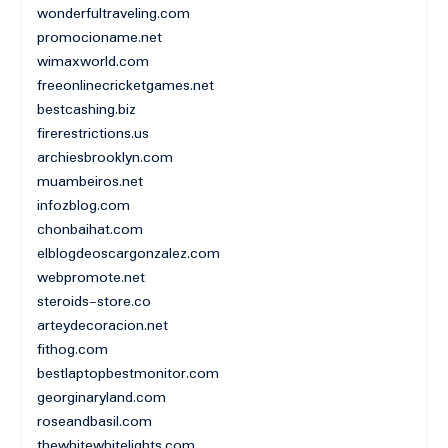
wonderfultraveling.com
promocioname.net
wimaxworld.com
freeonlinecricketgames.net
bestcashing.biz
firerestrictions.us
archiesbrooklyn.com
muambeiros.net
infozblog.com
chonbaihat.com
elblogdeoscargonzalez.com
webpromote.net
steroids-store.co
arteydecoracion.net
fithog.com
bestlaptopbestmonitor.com
georginaryland.com
roseandbasil.com
thewhitewhitelights.com