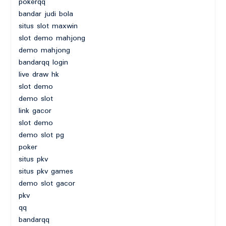
pokerqq
bandar judi bola
situs slot maxwin
slot demo mahjong
demo mahjong
bandarqq login
live draw hk
slot demo
demo slot
link gacor
slot demo
demo slot pg
poker
situs pkv
situs pkv games
demo slot gacor
pkv
qq
bandarqq