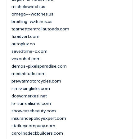
michelewatch.us
omega--watches.us
breitling-watches.us
tgarnettcentrallautoads.com
fixadvert.com
autopluz.co
save3time-c.com
vexonhcf.com
demos-pixelsparadise.com
mediatitude.com
prewarmotorcycles.com
simracinglinks.com
dosyamerkezi.net
le-surrealisme.com
showcasebeauty.com
insurancepolicyexpert.com
statkeycompany.com
carolinadeckbuilders.com