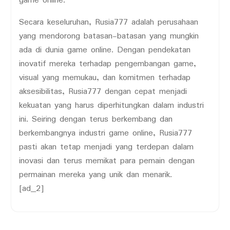
game online.
Secara keseluruhan, Rusia777 adalah perusahaan
yang mendorong batasan-batasan yang mungkin
ada di dunia game online. Dengan pendekatan
inovatif mereka terhadap pengembangan game,
visual yang memukau, dan komitmen terhadap
aksesibilitas, Rusia777 dengan cepat menjadi
kekuatan yang harus diperhitungkan dalam industri
ini. Seiring dengan terus berkembang dan
berkembangnya industri game online, Rusia777
pasti akan tetap menjadi yang terdepan dalam
inovasi dan terus memikat para pemain dengan
permainan mereka yang unik dan menarik.
[ad_2]