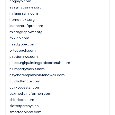
cogniyo.com
easymagazines.org
hirfanjilasmi.com
hometricks.org
leathercraftpro.com
microgridpower.org
mixiqo.com
needglobe.com
ortocoach.com
passionawe.com
pittsburghpaintingprofessionals.com
plumberryworks.com
psychoterapiawioletanowak.com
quickultimate.com
quirkyquester.com
sexmedicineformen.com
shiftripple.com
slotterpercaya.co
smartcoolbox.com