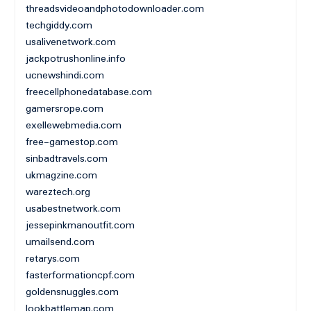
threadsvideoandphotodownloader.com
techgiddy.com
usalivenetwork.com
jackpotrushonline.info
ucnewshindi.com
freecellphonedatabase.com
gamersrope.com
exellewebmedia.com
free-gamestop.com
sinbadtravels.com
ukmagzine.com
wareztech.org
usabestnetwork.com
jessepinkmanoutfit.com
umailsend.com
retarys.com
fasterformationcpf.com
goldensnuggles.com
lookbattlemap.com