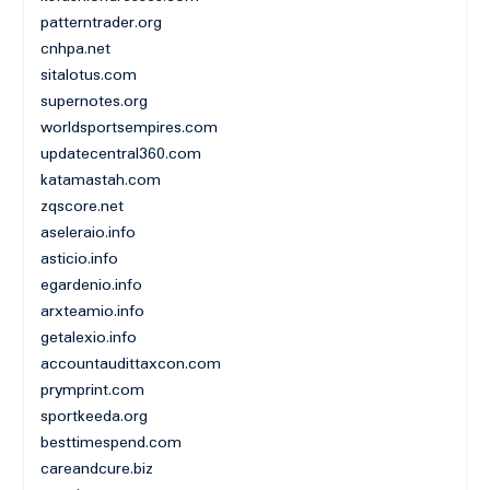
patterntrader.org
cnhpa.net
sitalotus.com
supernotes.org
worldsportsempires.com
updatecentral360.com
katamastah.com
zqscore.net
aseleraio.info
asticio.info
egardenio.info
arxteamio.info
getalexio.info
accountaudittaxcon.com
prymprint.com
sportkeeda.org
besttimespend.com
careandcure.biz