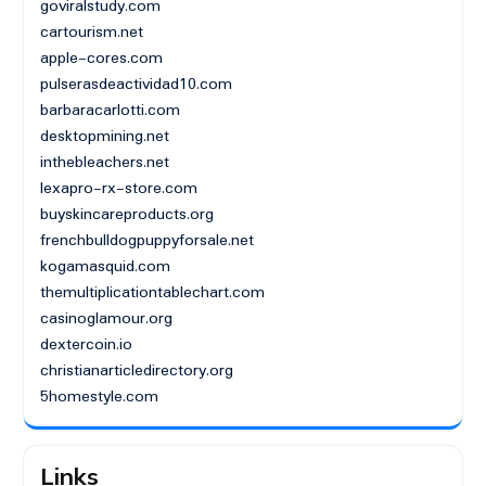
goviralstudy.com
cartourism.net
apple-cores.com
pulserasdeactividad10.com
barbaracarlotti.com
desktopmining.net
inthebleachers.net
lexapro-rx-store.com
buyskincareproducts.org
frenchbulldogpuppyforsale.net
kogamasquid.com
themultiplicationtablechart.com
casinoglamour.org
dextercoin.io
christianarticledirectory.org
5homestyle.com
Links