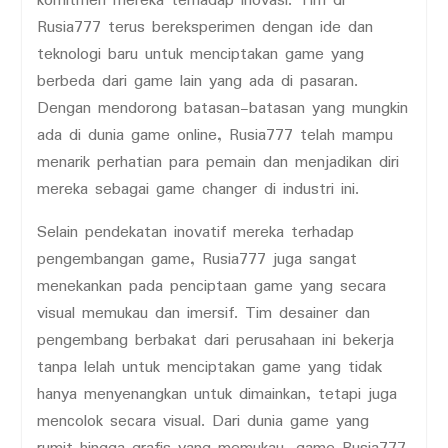
komitmen mereka terhadap inovasi. Tim di
Rusia777 terus bereksperimen dengan ide dan
teknologi baru untuk menciptakan game yang
berbeda dari game lain yang ada di pasaran.
Dengan mendorong batasan-batasan yang mungkin
ada di dunia game online, Rusia777 telah mampu
menarik perhatian para pemain dan menjadikan diri
mereka sebagai game changer di industri ini.
Selain pendekatan inovatif mereka terhadap
pengembangan game, Rusia777 juga sangat
menekankan pada penciptaan game yang secara
visual memukau dan imersif. Tim desainer dan
pengembang berbakat dari perusahaan ini bekerja
tanpa lelah untuk menciptakan game yang tidak
hanya menyenangkan untuk dimainkan, tetapi juga
mencolok secara visual. Dari dunia game yang