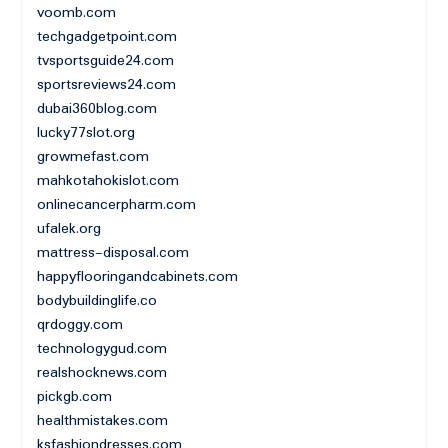
voomb.com
techgadgetpoint.com
tvsportsguide24.com
sportsreviews24.com
dubai360blog.com
lucky77slot.org
growmefast.com
mahkotahokislot.com
onlinecancerpharm.com
ufalek.org
mattress-disposal.com
happyflooringandcabinets.com
bodybuildinglife.co
qrdoggy.com
technologygud.com
realshocknews.com
pickgb.com
healthmistakes.com
ksfashiondresses.com