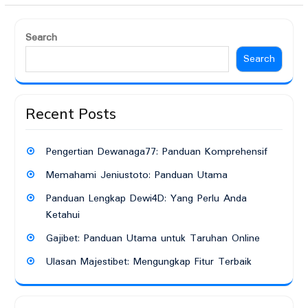
Search
Search
Recent Posts
Pengertian Dewanaga77: Panduan Komprehensif
Memahami Jeniustoto: Panduan Utama
Panduan Lengkap Dewi4D: Yang Perlu Anda
Ketahui
Gajibet: Panduan Utama untuk Taruhan Online
Ulasan Majestibet: Mengungkap Fitur Terbaik