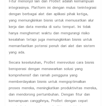
Fitur menonjol lain dari Pro8et adalah kemampuan
integrasinya. Platform ini dengan mulus terintegrasi
dengan berbagai alat dan aplikasi pihak ketiga,
yang memungkinkan bisnis untuk memusatkan alur
kerja dan data mereka di satu tempat. Ini tidak
hanya menghemat waktu dan mengurangi risiko
kesalahan tetapi juga memungkinkan bisnis untuk
memanfaatkan potensi penuh dari alat dan sistem
yang ada.
Secara keseluruhan, Pro8et merevolusi cara bisnis
beroperasi dengan menawarkan solusi yang
komprehensif dan ramah pengguna yang
memberdayakan bisnis untuk mengoptimalkan
proses mereka, meningkatkan produktivitas mereka,
dan mendorong pertumbuhan. Dengan fitur dan
kemampuan canggihnya, Pro8et dengan cepat