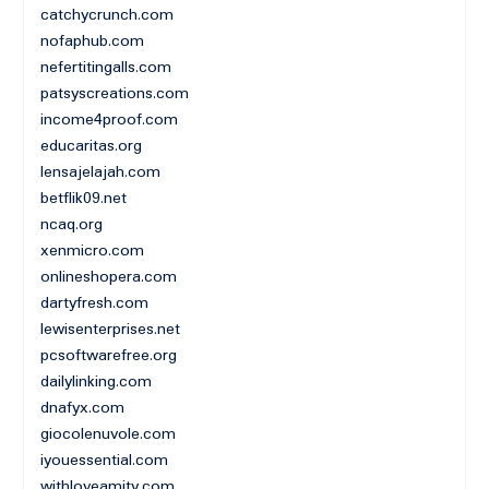
catchycrunch.com
nofaphub.com
nefertitingalls.com
patsyscreations.com
income4proof.com
educaritas.org
lensajelajah.com
betflik09.net
ncaq.org
xenmicro.com
onlineshopera.com
dartyfresh.com
lewisenterprises.net
pcsoftwarefree.org
dailylinking.com
dnafyx.com
giocolenuvole.com
iyouessential.com
withloveamity.com