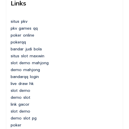
Links
situs pkv
pkv games qq
poker online
pokerqq
bandar judi bola
situs slot maxwin
slot demo mahjong
demo mahjong
bandarqq login
live draw hk
slot demo
demo slot
link gacor
slot demo
demo slot pg
poker