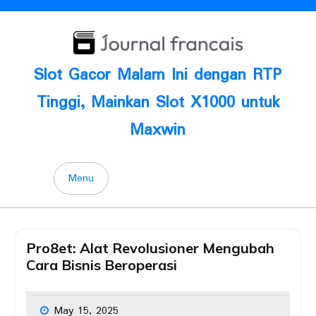
Skip
to
content
Slot Gacor Malam Ini dengan RTP
Tinggi, Mainkan Slot X1000 untuk
Maxwin
Menu
Pro8et: Alat Revolusioner Mengubah
Cara Bisnis Beroperasi
May 15, 2025