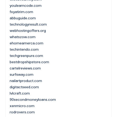
youlearncode.com
fxyatirim.com
abbuguide.com
technologyresult.com
webhostingoffers.org
whatszow.com
ehomeamerca.com
techintendo.com
techgreenpure.com
bestdropshipstore.com
cartelreviews.com
surfsway.com
nailartproduct.com
digitactseed.com
lvlcraft.com
90secondmoneyloans.com
xenmicro.com
rodrovers.com