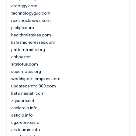
qrdoggy.com
technologygud.com
realshocknews.com
pickgb.com
healthmistakes.com
ksfashiondresses.com
patterntrader.org
cnhpa.net
sitalotus.com
supernotes.org
worldsportsempires.com
updatecentral360.com
katamastah.com
zqscore.net
aseleraio.info
asticio.info
egardenio.info
arxteamio.info