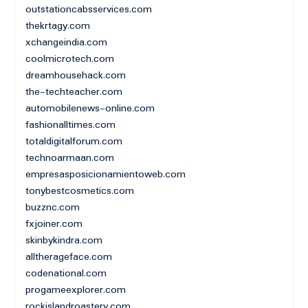
outstationcabsservices.com
thekrtagy.com
xchangeindia.com
coolmicrotech.com
dreamhousehack.com
the-techteacher.com
automobilenews-online.com
fashionalltimes.com
totaldigitalforum.com
technoarmaan.com
empresasposicionamientoweb.com
tonybestcosmetics.com
buzznc.com
fxjoiner.com
skinbykindra.com
alltherageface.com
codenational.com
progameexplorer.com
rockislandroastery.com