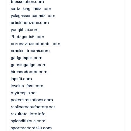
tripssolution.com
satta-king-india.com
yukigassencanada.com
articlehorizone.com
yuqqbbzp.com
7betagents6.com
coronavirusuptodate.com
crackinstreams.com
gadgetspak.com
gearsngadget.com
hireseodoctor.com
lapsfit.com
levelup-fast.com
mytreepla.net
pokersimulations.com
replicamanufactory.net
rezultate-loto.info
splendifulous.com
sportsrecords4u.com