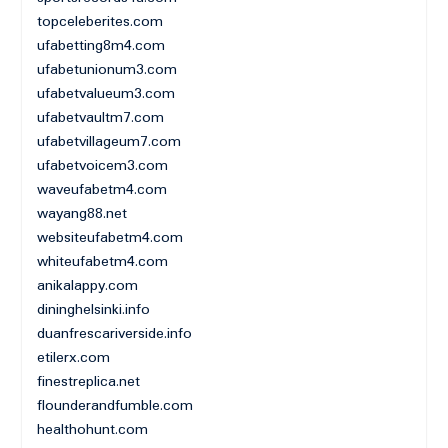
topceleberites.com
ufabetting8m4.com
ufabetunionum3.com
ufabetvalueum3.com
ufabetvaultm7.com
ufabetvillageum7.com
ufabetvoicem3.com
waveufabetm4.com
wayang88.net
websiteufabetm4.com
whiteufabetm4.com
anikalappy.com
dininghelsinki.info
duanfrescariverside.info
etilerx.com
finestreplica.net
flounderandfumble.com
healthohunt.com