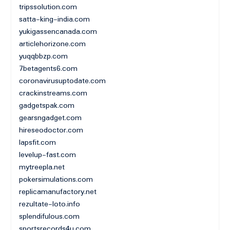
tripssolution.com
satta-king-india.com
yukigassencanada.com
articlehorizone.com
yuqqbbzp.com
7betagents6.com
coronavirusuptodate.com
crackinstreams.com
gadgetspak.com
gearsngadget.com
hireseodoctor.com
lapsfit.com
levelup-fast.com
mytreepla.net
pokersimulations.com
replicamanufactory.net
rezultate-loto.info
splendifulous.com
sportsrecords4u.com