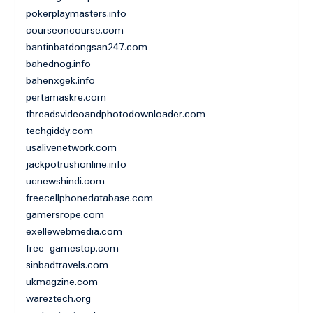
pokerplaymasters.info
courseoncourse.com
bantinbatdongsan247.com
bahednog.info
bahenxgek.info
pertamaskre.com
threadsvideoandphotodownloader.com
techgiddy.com
usalivenetwork.com
jackpotrushonline.info
ucnewshindi.com
freecellphonedatabase.com
gamersrope.com
exellewebmedia.com
free-gamestop.com
sinbadtravels.com
ukmagzine.com
wareztech.org