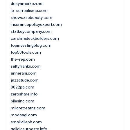
dosyamerkezi.net
le-surrealisme.com
showcasebeauty.com
insurancepolicyexpert.com
statkeycompany.com
carolinadeckbuilders.com
topinvestingblog.com
top50tools.com
the-rep.com
saltyfranks.com
annerani.com
jazzatude.com
0022pa.com
zeroshare.info
bilesinc.com
milaretreatnz.com
modaagi.com
smallvilleph.com
galiciasuroeste.info