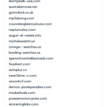
libertywalk-usa.com
australiamovie.net
gizmobird.co.uk
mp3djsong.com
coursdanglaistoulouse.com
neptunuslex.com
auguri-di-natale.info
michelewatch.us
omega--watches.us
breitling-watches.us
tgarnettcentrallautoads.com
fixadvert.com
autopluz.co
save3time-c.com
vexonhcf.com
demos-pixelsparadise.com
mediatitude.com
prewarmotorcycles.com
simracinglinks.com