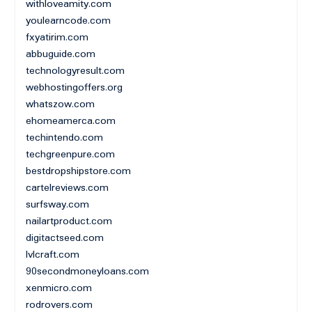
withloveamity.com
youlearncode.com
fxyatirim.com
abbuguide.com
technologyresult.com
webhostingoffers.org
whatszow.com
ehomeamerca.com
techintendo.com
techgreenpure.com
bestdropshipstore.com
cartelreviews.com
surfsway.com
nailartproduct.com
digitactseed.com
lvlcraft.com
90secondmoneyloans.com
xenmicro.com
rodrovers.com