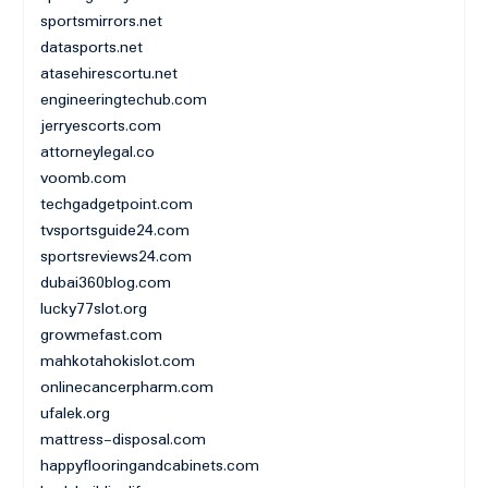
sportsmirrors.net
datasports.net
atasehirescortu.net
engineeringtechub.com
jerryescorts.com
attorneylegal.co
voomb.com
techgadgetpoint.com
tvsportsguide24.com
sportsreviews24.com
dubai360blog.com
lucky77slot.org
growmefast.com
mahkotahokislot.com
onlinecancerpharm.com
ufalek.org
mattress-disposal.com
happyflooringandcabinets.com