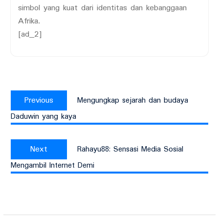
simbol yang kuat dari identitas dan kebanggaan
Afrika.
[ad_2]
Post
Previous
navigation
Previous
Mengungkap sejarah dan budaya
post:
Daduwin yang kaya
Next
Next
Rahayu88: Sensasi Media Sosial
post:
Mengambil Internet Demi