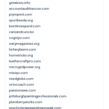
getalexio.info
accountaudittaxcon.com
prymprint.com
sportkeeda.org
besttimespend.com
careandcure.biz
cogniyo.com
easymagazines.org
hirfanjilasmi.com
hometricks.org
leathercraftpro.com
microgridpower.org
mixiqo.com
needglobe.com
ortocoach.com
passionawe.com
pittsburghpaintingprofessionals.com
plumberryworks.com
psychoterapiawioletanowak.com