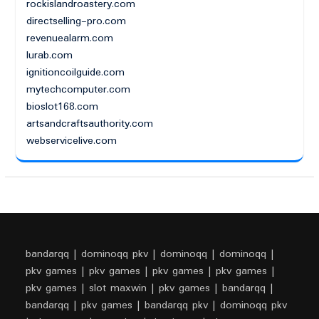
rockislandroastery.com
directselling-pro.com
revenuealarm.com
lurab.com
ignitioncoilguide.com
mytechcomputer.com
bioslot168.com
artsandcraftsauthority.com
webservicelive.com
bandarqq
|
dominoqq pkv
|
dominoqq
|
dominoqq
|
pkv games
|
pkv games
|
pkv games
|
pkv games
|
pkv games
|
slot maxwin
|
pkv games
|
bandarqq
|
bandarqq
|
pkv games
|
bandarqq pkv
|
dominoqq pkv