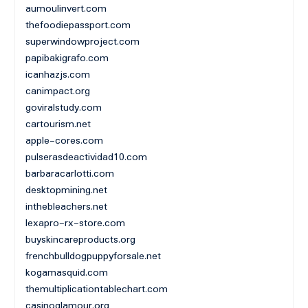
aumoulinvert.com
thefoodiepassport.com
superwindowproject.com
papibakigrafo.com
icanhazjs.com
canimpact.org
goviralstudy.com
cartourism.net
apple-cores.com
pulserasdeactividad10.com
barbaracarlotti.com
desktopmining.net
inthebleachers.net
lexapro-rx-store.com
buyskincareproducts.org
frenchbulldogpuppyforsale.net
kogamasquid.com
themultiplicationtablechart.com
casinoglamour.org