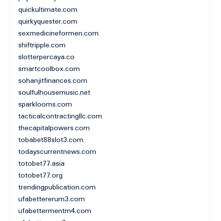
quickultimate.com
quirkyquester.com
sexmedicineformen.com
shiftripple.com
slotterpercaya.co
smartcoolbox.com
sohanjitfinances.com
soulfulhousemusic.net
sparklooms.com
tacticalcontractingllc.com
thecapitalpowers.com
tobabet88slot3.com
todayscurrentnews.com
totobet77.asia
totobet77.org
trendingpublication.com
ufabettererum3.com
ufabettermentm4.com