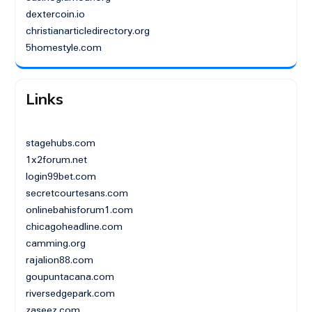
dextercoin.io
christianarticledirectory.org
5homestyle.com
Links
stagehubs.com
1x2forum.net
login99bet.com
secretcourtesans.com
onlinebahisforum1.com
chicagoheadline.com
camming.org
rajalion88.com
goupuntacana.com
riversedgepark.com
zaseez.com