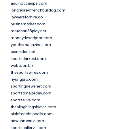
aquinoticiaspe.com
longhairedfrenchbulldog.com
lawyersforhire.co
businemarket.com
matahari88play.net
moneydescriptor.com
youthsmagazine.com
painaidee.net
sportsdarkest.com
webtoon.biz
thesportswires.com
hyungpro.com
sportingnewsnet.com
sportstime24day.com
sporteslive.com
theblingblingshields.com
pinkfrenchtipnails.com
newgamestv.com
sportsgallerys.com