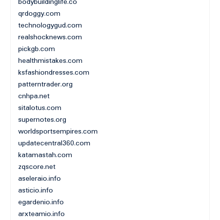
bodybuildinglife.co
qrdoggy.com
technologygud.com
realshocknews.com
pickgb.com
healthmistakes.com
ksfashiondresses.com
patterntrader.org
cnhpa.net
sitalotus.com
supernotes.org
worldsportsempires.com
updatecentral360.com
katamastah.com
zqscore.net
aseleraio.info
asticio.info
egardenio.info
arxteamio.info