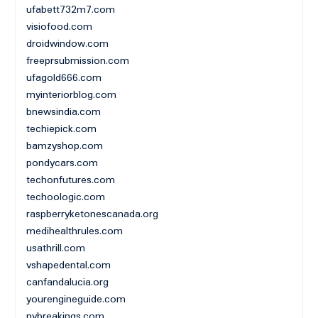
ufabett732m7.com
visiofood.com
droidwindow.com
freeprsubmission.com
ufagold666.com
myinteriorblog.com
bnewsindia.com
techiepick.com
bamzyshop.com
pondycars.com
techonfutures.com
techoologic.com
raspberryketonescanada.org
medihealthrules.com
usathrill.com
vshapedental.com
canfandalucia.org
yourengineguide.com
nybreakings.com