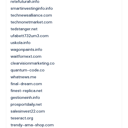
retefuturah.info
smartinvestinginfo.info
technewsalliance.com
technonetmarket.com
tedstanger.net
ufabett732um3.com
uskola.info
wagonpaints.info
waitfornext.com
clearvisionmarketing.co
quantum-code.co
whatnews.me
final-dream.com
finest-replica.net
gestioneinh.info
prosportdaily.net
salesinvest22.com
teseract.org
trendy-ama-shop.com