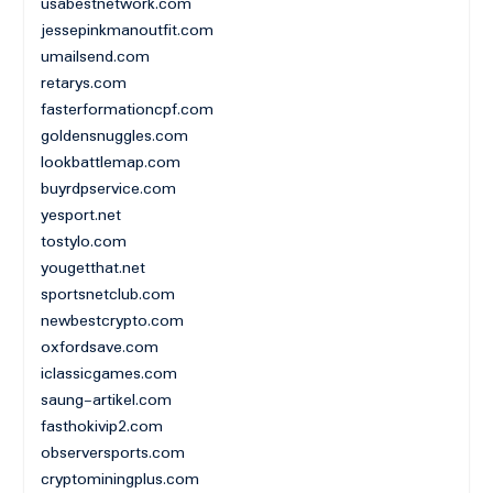
usabestnetwork.com
jessepinkmanoutfit.com
umailsend.com
retarys.com
fasterformationcpf.com
goldensnuggles.com
lookbattlemap.com
buyrdpservice.com
yesport.net
tostylo.com
yougetthat.net
sportsnetclub.com
newbestcrypto.com
oxfordsave.com
iclassicgames.com
saung-artikel.com
fasthokivip2.com
observersports.com
cryptominingplus.com