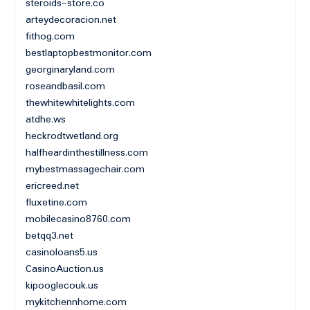
steroids-store.co
arteydecoracion.net
fithog.com
bestlaptopbestmonitor.com
georginaryland.com
roseandbasil.com
thewhitewhitelights.com
atdhe.ws
heckrodtwetland.org
halfheardinthestillness.com
mybestmassagechair.com
ericreed.net
fluxetine.com
mobilecasino8760.com
betqq3.net
casinoloans5.us
CasinoAuction.us
kipooglecouk.us
mykitchennhome.com