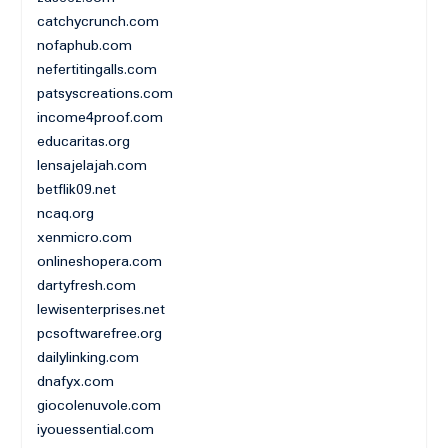
catchycrunch.com
nofaphub.com
nefertitingalls.com
patsyscreations.com
income4proof.com
educaritas.org
lensajelajah.com
betflik09.net
ncaq.org
xenmicro.com
onlineshopera.com
dartyfresh.com
lewisenterprises.net
pcsoftwarefree.org
dailylinking.com
dnafyx.com
giocolenuvole.com
iyouessential.com