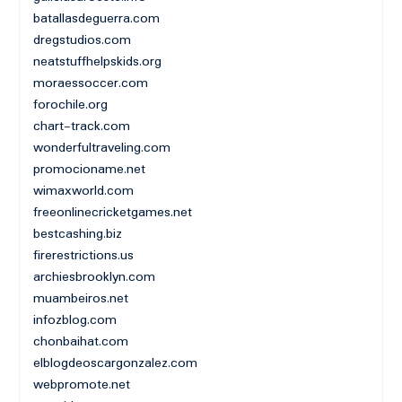
batallasdeguerra.com
dregstudios.com
neatstuffhelpskids.org
moraessoccer.com
forochile.org
chart-track.com
wonderfultraveling.com
promocioname.net
wimaxworld.com
freeonlinecricketgames.net
bestcashing.biz
firerestrictions.us
archiesbrooklyn.com
muambeiros.net
infozblog.com
chonbaihat.com
elblogdeoscargonzalez.com
webpromote.net