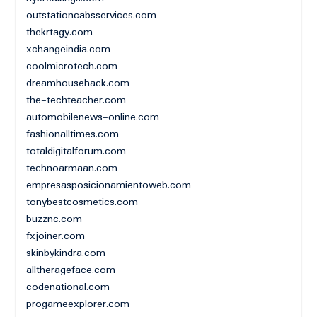
outstationcabsservices.com
thekrtagy.com
xchangeindia.com
coolmicrotech.com
dreamhousehack.com
the-techteacher.com
automobilenews-online.com
fashionalltimes.com
totaldigitalforum.com
technoarmaan.com
empresasposicionamientoweb.com
tonybestcosmetics.com
buzznc.com
fxjoiner.com
skinbykindra.com
alltherageface.com
codenational.com
progameexplorer.com