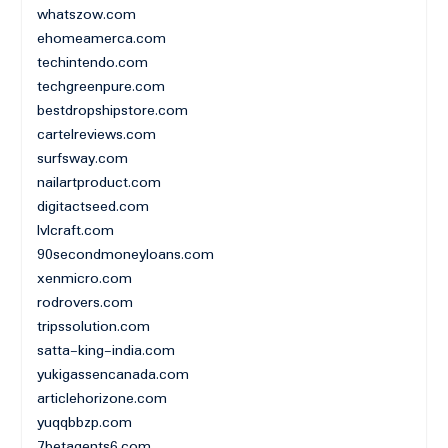
whatszow.com
ehomeamerca.com
techintendo.com
techgreenpure.com
bestdropshipstore.com
cartelreviews.com
surfsway.com
nailartproduct.com
digitactseed.com
lvlcraft.com
90secondmoneyloans.com
xenmicro.com
rodrovers.com
tripssolution.com
satta-king-india.com
yukigassencanada.com
articlehorizone.com
yuqqbbzp.com
7betagents6.com