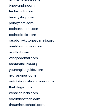
bnewsindia.com
techiepick.com
bamzyshop.com
pondycars.com
techonfutures.com
techoologic.com
raspberryketonescanada.org
medihealthrules.com
usathrill.com
vshapedental.com
canfandalucia.org
yourengineguide.com
nybreakings.com
outstationcabsservices.com
thekrtagy.com
xchangeindia.com
coolmicrotech.com
dreamhousehack.com