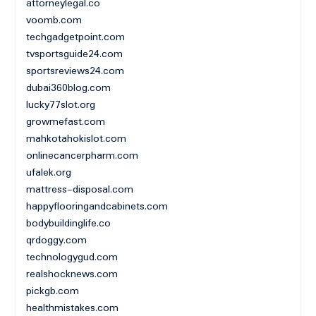
attorneylegal.co
voomb.com
techgadgetpoint.com
tvsportsguide24.com
sportsreviews24.com
dubai360blog.com
lucky77slot.org
growmefast.com
mahkotahokislot.com
onlinecancerpharm.com
ufalek.org
mattress-disposal.com
happyflooringandcabinets.com
bodybuildinglife.co
qrdoggy.com
technologygud.com
realshocknews.com
pickgb.com
healthmistakes.com