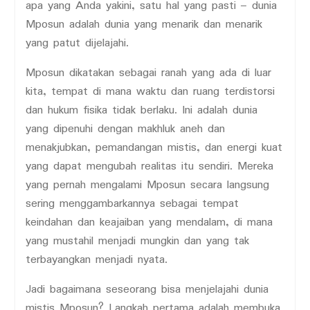
apa yang Anda yakini, satu hal yang pasti – dunia
Mposun adalah dunia yang menarik dan menarik
yang patut dijelajahi.
Mposun dikatakan sebagai ranah yang ada di luar
kita, tempat di mana waktu dan ruang terdistorsi
dan hukum fisika tidak berlaku. Ini adalah dunia
yang dipenuhi dengan makhluk aneh dan
menakjubkan, pemandangan mistis, dan energi kuat
yang dapat mengubah realitas itu sendiri. Mereka
yang pernah mengalami Mposun secara langsung
sering menggambarkannya sebagai tempat
keindahan dan keajaiban yang mendalam, di mana
yang mustahil menjadi mungkin dan yang tak
terbayangkan menjadi nyata.
Jadi bagaimana seseorang bisa menjelajahi dunia
mistis Mposun? Langkah pertama adalah membuka