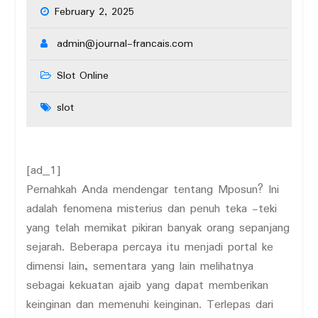
February 2, 2025
admin@journal-francais.com
Slot Online
slot
[ad_1]
Pernahkah Anda mendengar tentang Mposun? Ini
adalah fenomena misterius dan penuh teka -teki
yang telah memikat pikiran banyak orang sepanjang
sejarah. Beberapa percaya itu menjadi portal ke
dimensi lain, sementara yang lain melihatnya
sebagai kekuatan ajaib yang dapat memberikan
keinginan dan memenuhi keinginan. Terlepas dari