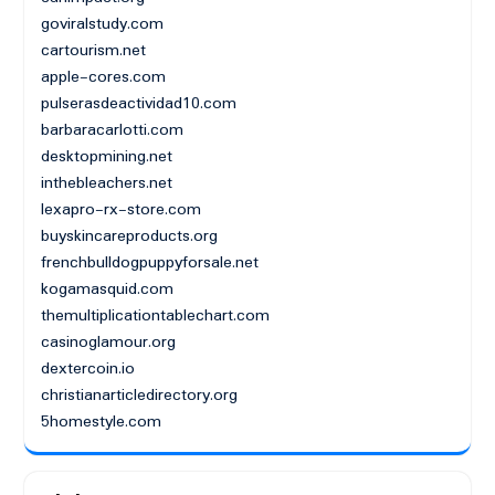
goviralstudy.com
cartourism.net
apple-cores.com
pulserasdeactividad10.com
barbaracarlotti.com
desktopmining.net
inthebleachers.net
lexapro-rx-store.com
buyskincareproducts.org
frenchbulldogpuppyforsale.net
kogamasquid.com
themultiplicationtablechart.com
casinoglamour.org
dextercoin.io
christianarticledirectory.org
5homestyle.com