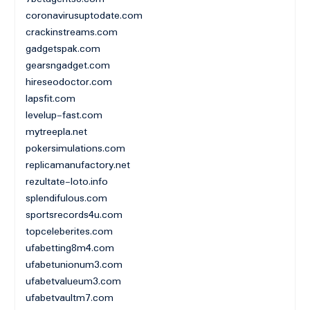
coronavirusuptodate.com
crackinstreams.com
gadgetspak.com
gearsngadget.com
hireseodoctor.com
lapsfit.com
levelup-fast.com
mytreepla.net
pokersimulations.com
replicamanufactory.net
rezultate-loto.info
splendifulous.com
sportsrecords4u.com
topceleberites.com
ufabetting8m4.com
ufabetunionum3.com
ufabetvalueum3.com
ufabetvaultm7.com