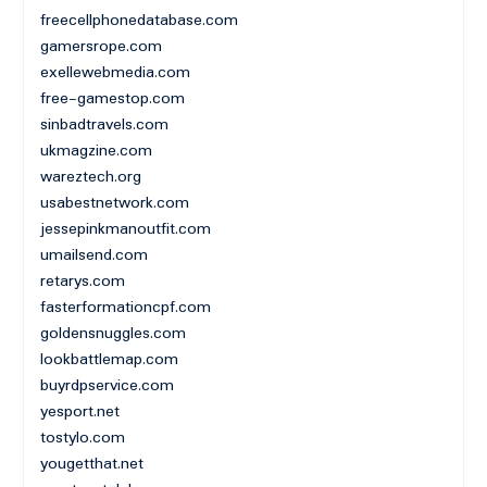
freecellphonedatabase.com
gamersrope.com
exellewebmedia.com
free-gamestop.com
sinbadtravels.com
ukmagzine.com
wareztech.org
usabestnetwork.com
jessepinkmanoutfit.com
umailsend.com
retarys.com
fasterformationcpf.com
goldensnuggles.com
lookbattlemap.com
buyrdpservice.com
yesport.net
tostylo.com
yougetthat.net