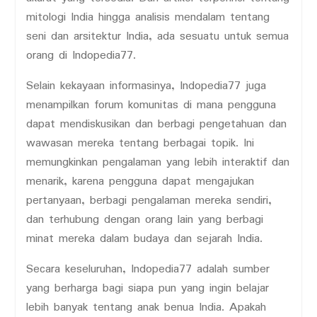
mitologi India hingga analisis mendalam tentang
seni dan arsitektur India, ada sesuatu untuk semua
orang di Indopedia77.
Selain kekayaan informasinya, Indopedia77 juga
menampilkan forum komunitas di mana pengguna
dapat mendiskusikan dan berbagi pengetahuan dan
wawasan mereka tentang berbagai topik. Ini
memungkinkan pengalaman yang lebih interaktif dan
menarik, karena pengguna dapat mengajukan
pertanyaan, berbagi pengalaman mereka sendiri,
dan terhubung dengan orang lain yang berbagi
minat mereka dalam budaya dan sejarah India.
Secara keseluruhan, Indopedia77 adalah sumber
yang berharga bagi siapa pun yang ingin belajar
lebih banyak tentang anak benua India. Apakah