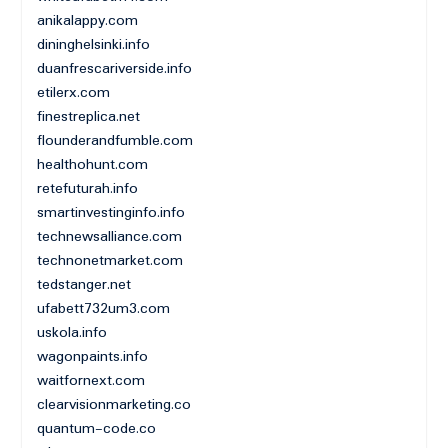
anikalappy.com
dininghelsinki.info
duanfrescariverside.info
etilerx.com
finestreplica.net
flounderandfumble.com
healthohunt.com
retefuturah.info
smartinvestinginfo.info
technewsalliance.com
technonetmarket.com
tedstanger.net
ufabett732um3.com
uskola.info
wagonpaints.info
waitfornext.com
clearvisionmarketing.co
quantum-code.co