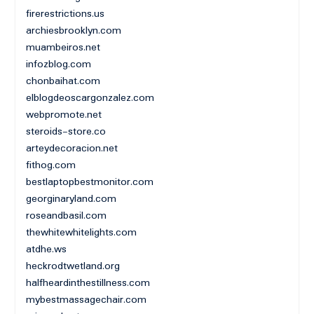
firerestrictions.us
archiesbrooklyn.com
muambeiros.net
infozblog.com
chonbaihat.com
elblogdeoscargonzalez.com
webpromote.net
steroids-store.co
arteydecoracion.net
fithog.com
bestlaptopbestmonitor.com
georginaryland.com
roseandbasil.com
thewhitewhitelights.com
atdhe.ws
heckrodtwetland.org
halfheardinthestillness.com
mybestmassagechair.com