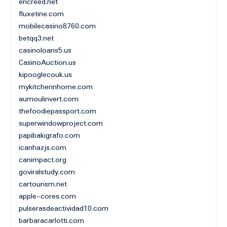
ericreed.net
fluxetine.com
mobilecasino8760.com
betqq3.net
casinoloans5.us
CasinoAuction.us
kipooglecouk.us
mykitchennhome.com
aumoulinvert.com
thefoodiepassport.com
superwindowproject.com
papibakigrafo.com
icanhazjs.com
canimpact.org
goviralstudy.com
cartourism.net
apple-cores.com
pulserasdeactividad10.com
barbaracarlotti.com