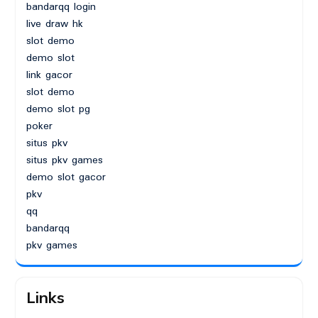
bandarqq login
live draw hk
slot demo
demo slot
link gacor
slot demo
demo slot pg
poker
situs pkv
situs pkv games
demo slot gacor
pkv
qq
bandarqq
pkv games
Links