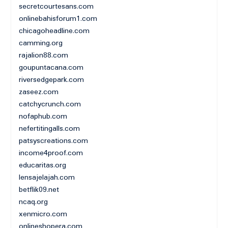
secretcourtesans.com
onlinebahisforum1.com
chicagoheadline.com
camming.org
rajalion88.com
goupuntacana.com
riversedgepark.com
zaseez.com
catchycrunch.com
nofaphub.com
nefertitingalls.com
patsyscreations.com
income4proof.com
educaritas.org
lensajelajah.com
betflik09.net
ncaq.org
xenmicro.com
onlineshopera.com