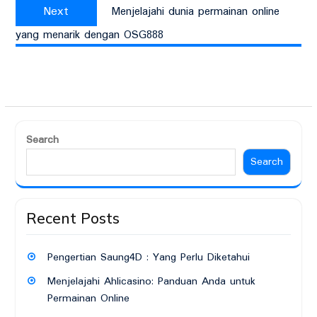
Next
Next
Menjelajahi dunia permainan online
post:
yang menarik dengan OSG888
Search
Search
Recent Posts
Pengertian Saung4D : Yang Perlu Diketahui
Menjelajahi Ahlicasino: Panduan Anda untuk
Permainan Online