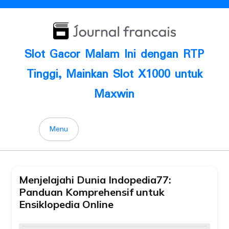
Skip
to
content
Slot Gacor Malam Ini dengan RTP
Tinggi, Mainkan Slot X1000 untuk
Maxwin
Menu
Menjelajahi Dunia Indopedia77:
Panduan Komprehensif untuk
Ensiklopedia Online