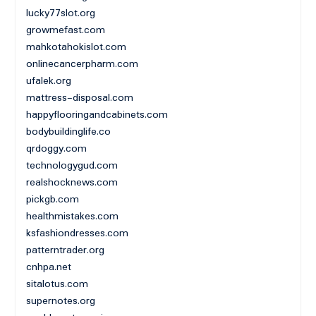
lucky77slot.org
growmefast.com
mahkotahokislot.com
onlinecancerpharm.com
ufalek.org
mattress-disposal.com
happyflooringandcabinets.com
bodybuildinglife.co
qrdoggy.com
technologygud.com
realshocknews.com
pickgb.com
healthmistakes.com
ksfashiondresses.com
patterntrader.org
cnhpa.net
sitalotus.com
supernotes.org