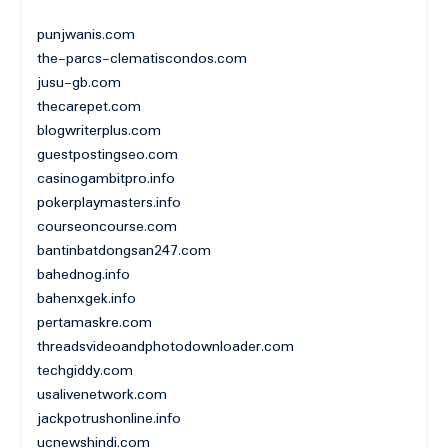
punjwanis.com
the-parcs-clematiscondos.com
jusu-gb.com
thecarepet.com
blogwriterplus.com
guestpostingseo.com
casinogambitpro.info
pokerplaymasters.info
courseoncourse.com
bantinbatdongsan247.com
bahednog.info
bahenxgek.info
pertamaskre.com
threadsvideoandphotodownloader.com
techgiddy.com
usalivenetwork.com
jackpotrushonline.info
ucnewshindi.com