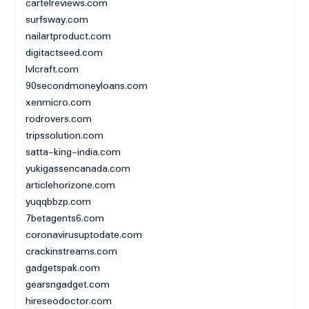
cartelreviews.com
surfsway.com
nailartproduct.com
digitactseed.com
lvlcraft.com
90secondmoneyloans.com
xenmicro.com
rodrovers.com
tripssolution.com
satta-king-india.com
yukigassencanada.com
articlehorizone.com
yuqqbbzp.com
7betagents6.com
coronavirusuptodate.com
crackinstreams.com
gadgetspak.com
gearsngadget.com
hireseodoctor.com