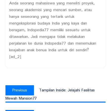
Anda seorang mahasiswa yang meneliti proyek,
seorang akademisi yang mencari sumber, atau
hanya seseorang yang tertarik untuk
mengeksplorasi budaya India yang kaya dan
beragam, Indopedia77 memiliki sesuatu untuk
ditawarkan. Jadi mengapa tidak melakukan
perjalanan ke dunia Indopedia77 dan menemukan
keajaiban anak benua India untuk diri sendiri?
[ad_2]
Post
Previous
navigation
Previous
Tampilan Inside: Jelajahi Fasilitas
post:
Mewah Mansion77