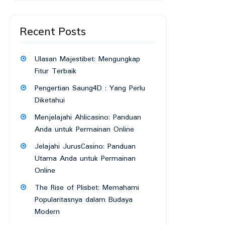
Recent Posts
Ulasan Majestibet: Mengungkap
Fitur Terbaik
Pengertian Saung4D : Yang Perlu
Diketahui
Menjelajahi Ahlicasino: Panduan
Anda untuk Permainan Online
Jelajahi JurusCasino: Panduan
Utama Anda untuk Permainan
Online
The Rise of Plisbet: Memahami
Popularitasnya dalam Budaya
Modern