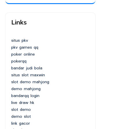
Links
situs pkv
pkv games qq
poker online
pokerqq
bandar judi bola
situs slot maxwin
slot demo mahjong
demo mahjong
bandarqq login
live draw hk
slot demo
demo slot
link gacor