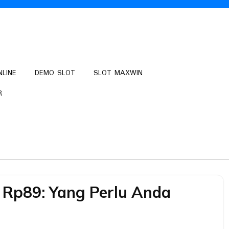
NLINE
DEMO SLOT
SLOT MAXWIN
R
Rp89: Yang Perlu Anda