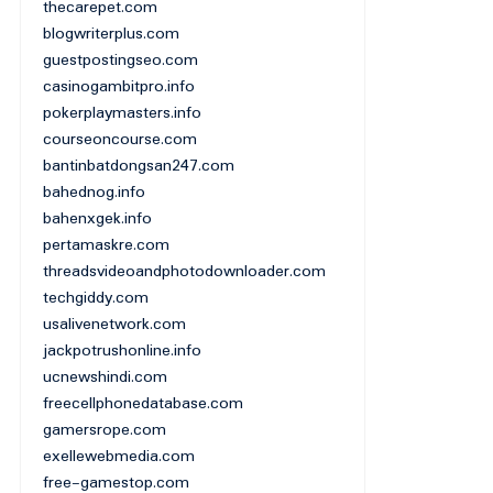
thecarepet.com
blogwriterplus.com
guestpostingseo.com
casinogambitpro.info
pokerplaymasters.info
courseoncourse.com
bantinbatdongsan247.com
bahednog.info
bahenxgek.info
pertamaskre.com
threadsvideoandphotodownloader.com
techgiddy.com
usalivenetwork.com
jackpotrushonline.info
ucnewshindi.com
freecellphonedatabase.com
gamersrope.com
exellewebmedia.com
free-gamestop.com