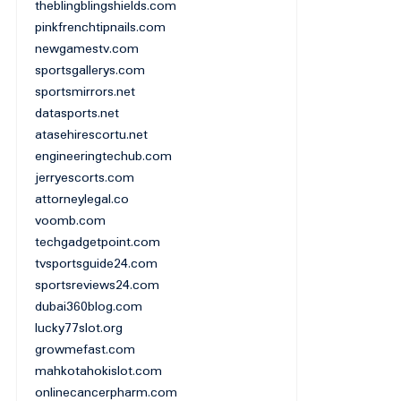
theblingblingshields.com
pinkfrenchtipnails.com
newgamestv.com
sportsgallerys.com
sportsmirrors.net
datasports.net
atasehirescortu.net
engineeringtechub.com
jerryescorts.com
attorneylegal.co
voomb.com
techgadgetpoint.com
tvsportsguide24.com
sportsreviews24.com
dubai360blog.com
lucky77slot.org
growmefast.com
mahkotahokislot.com
onlinecancerpharm.com