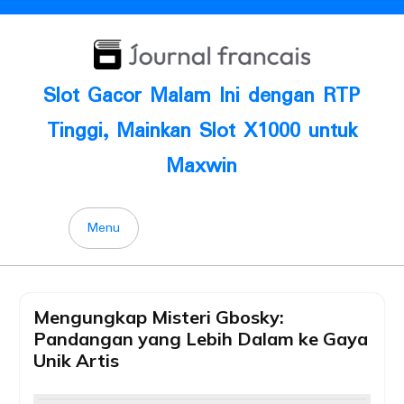
Skip
to
content
Slot Gacor Malam Ini dengan RTP
Tinggi, Mainkan Slot X1000 untuk
Maxwin
Menu
Mengungkap Misteri Gbosky:
Pandangan yang Lebih Dalam ke Gaya
Unik Artis