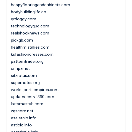
happyflooringandcabinets.com
bodybuildinglife.co
qrdoggy.com
technologygud.com
realshocknews.com
pickgb.com
healthmistakes.com
ksfashiondresses.com
patterntrader.org
cnhpa.net
sitalotus.com
supernotes.org
worldsportsempires.com
updatecentral360.com
katamastah.com
zqscore.net
aseleraio.info
asticio.info