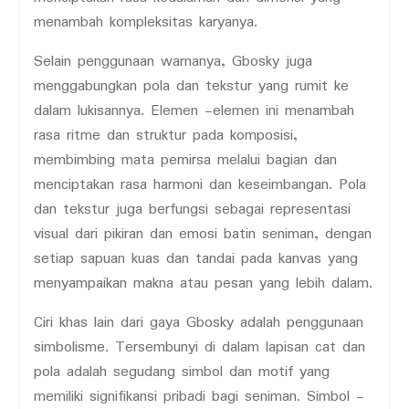
menambah kompleksitas karyanya.
Selain penggunaan warnanya, Gbosky juga
menggabungkan pola dan tekstur yang rumit ke
dalam lukisannya. Elemen -elemen ini menambah
rasa ritme dan struktur pada komposisi,
membimbing mata pemirsa melalui bagian dan
menciptakan rasa harmoni dan keseimbangan. Pola
dan tekstur juga berfungsi sebagai representasi
visual dari pikiran dan emosi batin seniman, dengan
setiap sapuan kuas dan tandai pada kanvas yang
menyampaikan makna atau pesan yang lebih dalam.
Ciri khas lain dari gaya Gbosky adalah penggunaan
simbolisme. Tersembunyi di dalam lapisan cat dan
pola adalah segudang simbol dan motif yang
memiliki signifikansi pribadi bagi seniman. Simbol -