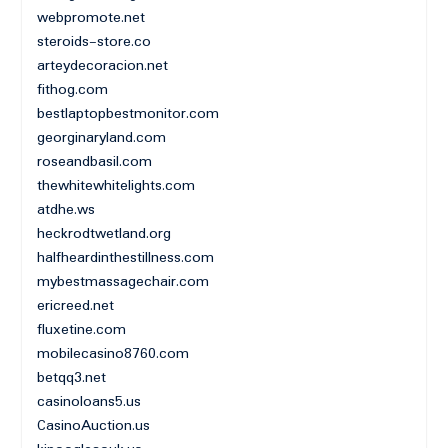
webpromote.net
steroids-store.co
arteydecoracion.net
fithog.com
bestlaptopbestmonitor.com
georginaryland.com
roseandbasil.com
thewhitewhitelights.com
atdhe.ws
heckrodtwetland.org
halfheardinthestillness.com
mybestmassagechair.com
ericreed.net
fluxetine.com
mobilecasino8760.com
betqq3.net
casinoloans5.us
CasinoAuction.us