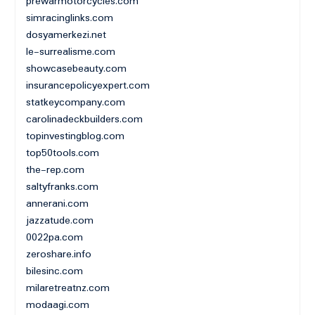
prewarmotorcycles.com
simracinglinks.com
dosyamerkezi.net
le-surrealisme.com
showcasebeauty.com
insurancepolicyexpert.com
statkeycompany.com
carolinadeckbuilders.com
topinvestingblog.com
top50tools.com
the-rep.com
saltyfranks.com
annerani.com
jazzatude.com
0022pa.com
zeroshare.info
bilesinc.com
milaretreatnz.com
modaagi.com