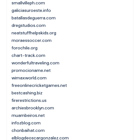
smallvilleph.com
galiciasuroeste.info
batallasdeguerra.com
dregstudios.com
neatstuffhelpskids.org
moraessoccer.com
forochile.org
chart-track.com
wonderfultraveling.com
promocioname.net
wimaxworld.com
freeonlinecricketgames.net
bestcashing.biz
firerestrictions.us
archiesbrooklyn.com
muambeiros.net
infozblog.com
chonbaihat.com
elblogdeoscargonzalez.com