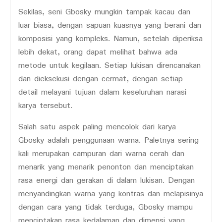
Sekilas, seni Gbosky mungkin tampak kacau dan
luar biasa, dengan sapuan kuasnya yang berani dan
komposisi yang kompleks. Namun, setelah diperiksa
lebih dekat, orang dapat melihat bahwa ada
metode untuk kegilaan. Setiap lukisan direncanakan
dan dieksekusi dengan cermat, dengan setiap
detail melayani tujuan dalam keseluruhan narasi
karya tersebut.
Salah satu aspek paling mencolok dari karya
Gbosky adalah penggunaan warna. Paletnya sering
kali merupakan campuran dari warna cerah dan
menarik yang menarik penonton dan menciptakan
rasa energi dan gerakan di dalam lukisan. Dengan
menyandingkan warna yang kontras dan melapisinya
dengan cara yang tidak terduga, Gbosky mampu
menciptakan rasa kedalaman dan dimensi yang