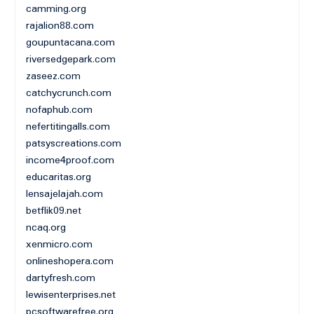
camming.org
rajalion88.com
goupuntacana.com
riversedgepark.com
zaseez.com
catchycrunch.com
nofaphub.com
nefertitingalls.com
patsyscreations.com
income4proof.com
educaritas.org
lensajelajah.com
betflik09.net
ncaq.org
xenmicro.com
onlineshopera.com
dartyfresh.com
lewisenterprises.net
pcsoftwarefree.org