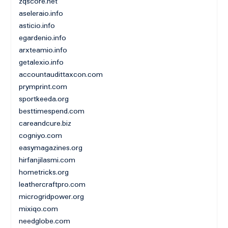
zqscore.net
aseleraio.info
asticio.info
egardenio.info
arxteamio.info
getalexio.info
accountaudittaxcon.com
prymprint.com
sportkeeda.org
besttimespend.com
careandcure.biz
cogniyo.com
easymagazines.org
hirfanjilasmi.com
hometricks.org
leathercraftpro.com
microgridpower.org
mixiqo.com
needglobe.com