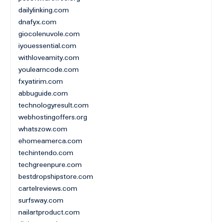
dailylinking.com
dnafyx.com
giocolenuvole.com
iyouessential.com
withloveamity.com
youlearncode.com
fxyatirim.com
abbuguide.com
technologyresult.com
webhostingoffers.org
whatszow.com
ehomeamerca.com
techintendo.com
techgreenpure.com
bestdropshipstore.com
cartelreviews.com
surfsway.com
nailartproduct.com