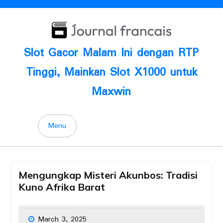
Skip
to
content
Slot Gacor Malam Ini dengan RTP
Tinggi, Mainkan Slot X1000 untuk
Maxwin
Menu
Mengungkap Misteri Akunbos: Tradisi
Kuno Afrika Barat
March 3, 2025