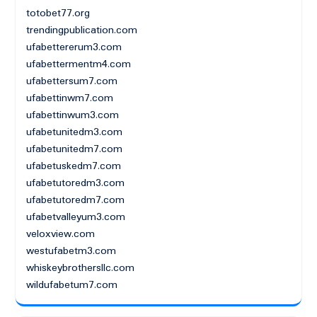
totobet77.org
trendingpublication.com
ufabettererum3.com
ufabettermentm4.com
ufabettersum7.com
ufabettinwm7.com
ufabettinwum3.com
ufabetunitedm3.com
ufabetunitedm7.com
ufabetuskedm7.com
ufabetutoredm3.com
ufabetutoredm7.com
ufabetvalleyum3.com
veloxview.com
westufabetm3.com
whiskeybrothersllc.com
wildufabetum7.com