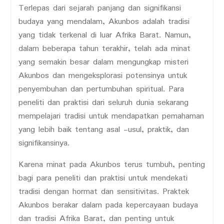
Terlepas dari sejarah panjang dan signifikansi
budaya yang mendalam, Akunbos adalah tradisi
yang tidak terkenal di luar Afrika Barat. Namun,
dalam beberapa tahun terakhir, telah ada minat
yang semakin besar dalam mengungkap misteri
Akunbos dan mengeksplorasi potensinya untuk
penyembuhan dan pertumbuhan spiritual. Para
peneliti dan praktisi dari seluruh dunia sekarang
mempelajari tradisi untuk mendapatkan pemahaman
yang lebih baik tentang asal -usul, praktik, dan
signifikansinya.
Karena minat pada Akunbos terus tumbuh, penting
bagi para peneliti dan praktisi untuk mendekati
tradisi dengan hormat dan sensitivitas. Praktek
Akunbos berakar dalam pada kepercayaan budaya
dan tradisi Afrika Barat, dan penting untuk