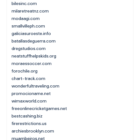
bilesinc.com
milaretreatnz.com
modaagi.com
smallvilleph.com
galiciasuroeste.info
batallasdeguerra.com
dregstudios.com
neatstuffhelpskids.org
moraessoccer.com
forochile.org
chart-track.com
wonderfultraveling.com
promocioname.net
wimaxworld.com
freeonlinecricketgames.net
bestcashing.biz
firerestrictions.us
archiesbrooklyn.com
muambeiros.net