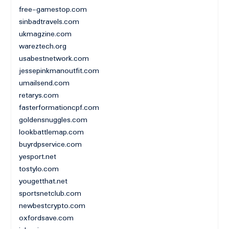
free-gamestop.com
sinbadtravels.com
ukmagzine.com
wareztech.org
usabestnetwork.com
jessepinkmanoutfit.com
umailsend.com
retarys.com
fasterformationcpf.com
goldensnuggles.com
lookbattlemap.com
buyrdpservice.com
yesport.net
tostylo.com
yougetthat.net
sportsnetclub.com
newbestcrypto.com
oxfordsave.com