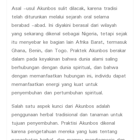
Asal -usul Akunbos sulit dilacak, karena tradisi
telah diturunkan melalui sejarah oral selama
berabad -abad. Ini diyakini berasal dari wilayah
yang sekarang dikenal sebagai Nigeria, tetapi sejak
itu menyebar ke bagian lain Afrika Barat, termasuk
Ghana, Benin, dan Togo. Praktek Akunbos berakar
dalam pada keyakinan bahwa dunia alami saling
berhubungan dengan dunia spiritual, dan bahwa
dengan memanfaatkan hubungan ini, individu dapat
memanfaatkan energi yang kuat untuk
penyembuhan dan pertumbuhan spiritual.
Salah satu aspek kunci dari Akunbos adalah
penggunaan herbal tradisional dan tanaman untuk
tujuan penyembuhan. Praktisi Akunbos dikenal
karena pengetahuan mereka yang luas tentang