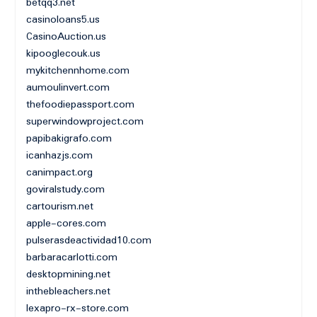
betqq3.net
casinoloans5.us
CasinoAuction.us
kipooglecouk.us
mykitchennhome.com
aumoulinvert.com
thefoodiepassport.com
superwindowproject.com
papibakigrafo.com
icanhazjs.com
canimpact.org
goviralstudy.com
cartourism.net
apple-cores.com
pulserasdeactividad10.com
barbaracarlotti.com
desktopmining.net
inthebleachers.net
lexapro-rx-store.com