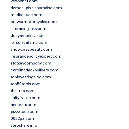
vexonhcf.com
demos-pixelsparadise.com
mediatitude.com
prewarmotorcycles.com
simracinglinks.com
dosyamerkezi.net
le-surrealisme.com
showcasebeauty.com
insurancepolicyexpert.com
statkeycompany.com
carolinadeckbuilders.com
topinvestingblog.com
top50tools.com
the-rep.com
saltyfranks.com
annerani.com
jazzatude.com
0022pa.com
zeroshare.info