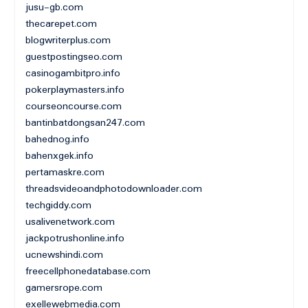
jusu-gb.com
thecarepet.com
blogwriterplus.com
guestpostingseo.com
casinogambitpro.info
pokerplaymasters.info
courseoncourse.com
bantinbatdongsan247.com
bahednog.info
bahenxgek.info
pertamaskre.com
threadsvideoandphotodownloader.com
techgiddy.com
usalivenetwork.com
jackpotrushonline.info
ucnewshindi.com
freecellphonedatabase.com
gamersrope.com
exellewebmedia.com