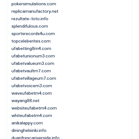
pokersimulations.com
replicamanufactory.net
rezultate-loto.info
splendifulous.com
sportsrecords4u.com
topceleberites.com
ufabetting8m4.com
ufabetunionum3.com
ufabetvalueum3.com
ufabetvaultm7.com
ufabetvillageum7.com
ufabetvoicem3.com
waveufabetm4.com
wayang88.net
websiteufabetm4.com
whiteufabetm4.com
anikalappy.com
dininghelsinki.info
duanfrescariverside.info