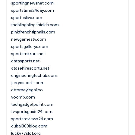
sportingnewsnet.com
sportstime24day.com
sporteslive.com
theblingblingshields.com
pinkfrenchtipnails.com
newgamestv.com
sportsgallerys.com
sportsmirrors.net
datasports.net
atasehirescortu.net
engineeringtechub.com
jerryescorts.com
attorneylegal.co
voomb.com
techgadgetpoint.com
tvsportsguide24.com
sportsreviews24.com
dubai360blog.com
lucky77slot.org