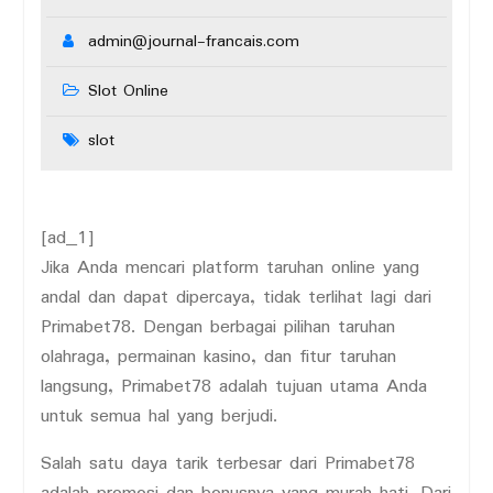
admin@journal-francais.com
Slot Online
slot
[ad_1]
Jika Anda mencari platform taruhan online yang
andal dan dapat dipercaya, tidak terlihat lagi dari
Primabet78. Dengan berbagai pilihan taruhan
olahraga, permainan kasino, dan fitur taruhan
langsung, Primabet78 adalah tujuan utama Anda
untuk semua hal yang berjudi.
Salah satu daya tarik terbesar dari Primabet78