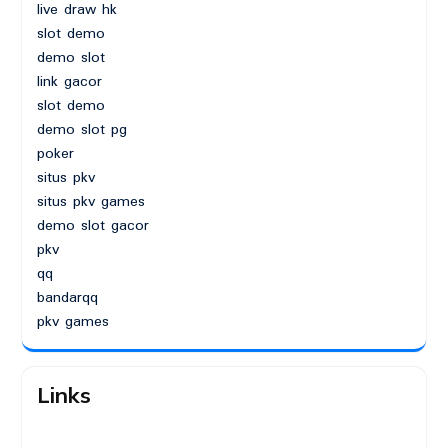
live draw hk
slot demo
demo slot
link gacor
slot demo
demo slot pg
poker
situs pkv
situs pkv games
demo slot gacor
pkv
qq
bandarqq
pkv games
Links