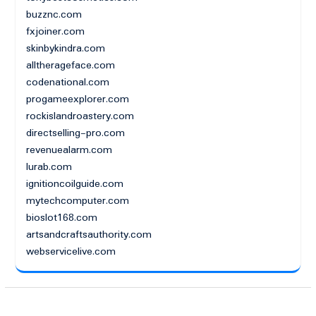
buzznc.com
fxjoiner.com
skinbykindra.com
alltherageface.com
codenational.com
progameexplorer.com
rockislandroastery.com
directselling-pro.com
revenuealarm.com
lurab.com
ignitioncoilguide.com
mytechcomputer.com
bioslot168.com
artsandcraftsauthority.com
webservicelive.com