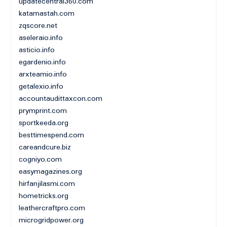
updatecentral360.com
katamastah.com
zqscore.net
aseleraio.info
asticio.info
egardenio.info
arxteamio.info
getalexio.info
accountaudittaxcon.com
prymprint.com
sportkeeda.org
besttimespend.com
careandcure.biz
cogniyo.com
easymagazines.org
hirfanjilasmi.com
hometricks.org
leathercraftpro.com
microgridpower.org