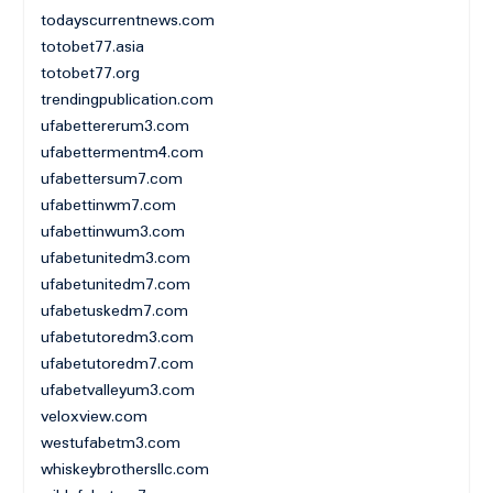
todayscurrentnews.com
totobet77.asia
totobet77.org
trendingpublication.com
ufabettererum3.com
ufabettermentm4.com
ufabettersum7.com
ufabettinwm7.com
ufabettinwum3.com
ufabetunitedm3.com
ufabetunitedm7.com
ufabetuskedm7.com
ufabetutoredm3.com
ufabetutoredm7.com
ufabetvalleyum3.com
veloxview.com
westufabetm3.com
whiskeybrothersllc.com