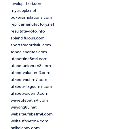
levelup-fast.com
mytreepla.net
pokersimulations.com
replicamanufactory.net
rezultate-loto.info
splendifulous.com
sportsrecords4u.com
topceleberites.com
ufabetting8m4.com
ufabetunionum3.com
ufabetvalueum3.com
ufabetvaultm7.com
ufabetvillageum7.com
ufabetvoicem3.com
waveufabetm4.com
wayang88.net
websiteufabetm4.com
whiteufabetm4.com
anikalappy.com