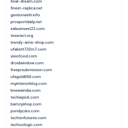
final-dream.com
finest-replica.net
gestioneinh.info
prosportdaily.net
salesinvest22.com
teseract.org
trendy-ama-shop.com
ufabett732m7.com
visiofood.com
droidwindow.com
freeprsubmission.com
ufagold666.com
myinteriorblog.com
bnewsindia.com
techiepick.com
bamzyshop.com
pondycars.com
techonfutures.com
techoologic.com