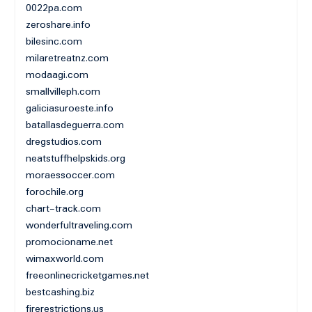
0022pa.com
zeroshare.info
bilesinc.com
milaretreatnz.com
modaagi.com
smallvilleph.com
galiciasuroeste.info
batallasdeguerra.com
dregstudios.com
neatstuffhelpskids.org
moraessoccer.com
forochile.org
chart-track.com
wonderfultraveling.com
promocioname.net
wimaxworld.com
freeonlinecricketgames.net
bestcashing.biz
firerestrictions.us