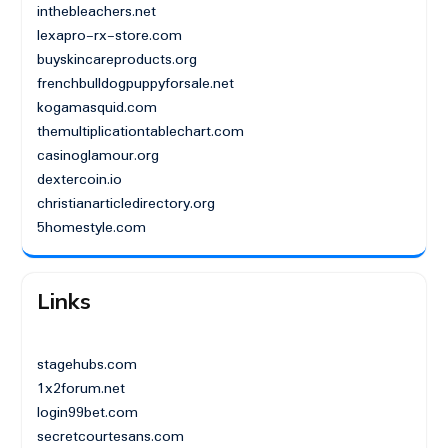
inthebleachers.net
lexapro-rx-store.com
buyskincareproducts.org
frenchbulldogpuppyforsale.net
kogamasquid.com
themultiplicationtablechart.com
casinoglamour.org
dextercoin.io
christianarticledirectory.org
5homestyle.com
Links
stagehubs.com
1x2forum.net
login99bet.com
secretcourtesans.com