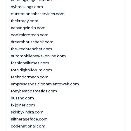
yourengineguide.com
nybreakings.com
outstationcabsservices.com
thekrtagy.com
xchangeindia.com
coolmicrotech.com
dreamhousehack.com
the-techteacher.com
automobilenews-online.com
fashionalltimes.com
totaldigitalforum.com
technoarmaan.com
empresasposicionamientoweb.com
tonybestcosmetics.com
buzznc.com
fxjoiner.com
skinbykindra.com
alltherageface.com
codenational.com