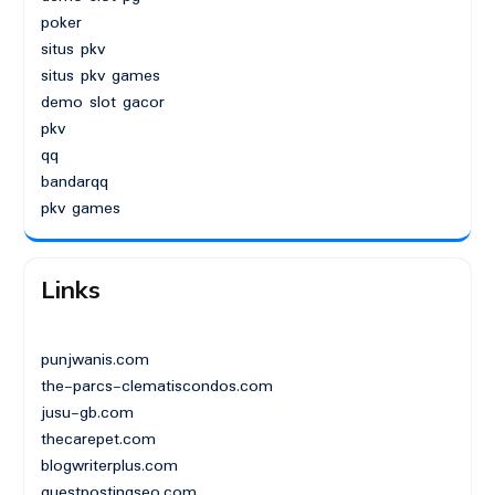
poker
situs pkv
situs pkv games
demo slot gacor
pkv
qq
bandarqq
pkv games
Links
punjwanis.com
the-parcs-clematiscondos.com
jusu-gb.com
thecarepet.com
blogwriterplus.com
guestpostingseo.com