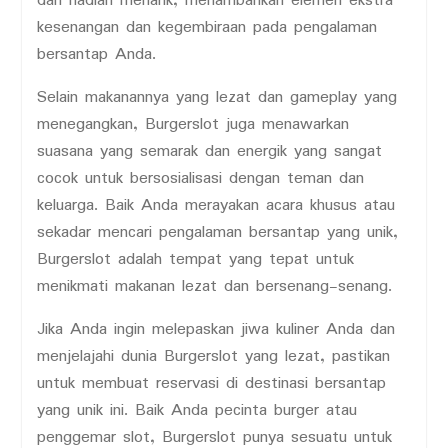
dan hadiah menarik, menambahkan elemen ekstra
kesenangan dan kegembiraan pada pengalaman
bersantap Anda.
Selain makanannya yang lezat dan gameplay yang
menegangkan, Burgerslot juga menawarkan
suasana yang semarak dan energik yang sangat
cocok untuk bersosialisasi dengan teman dan
keluarga. Baik Anda merayakan acara khusus atau
sekadar mencari pengalaman bersantap yang unik,
Burgerslot adalah tempat yang tepat untuk
menikmati makanan lezat dan bersenang-senang.
Jika Anda ingin melepaskan jiwa kuliner Anda dan
menjelajahi dunia Burgerslot yang lezat, pastikan
untuk membuat reservasi di destinasi bersantap
yang unik ini. Baik Anda pecinta burger atau
penggemar slot, Burgerslot punya sesuatu untuk