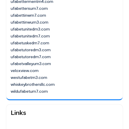
ufabettermentm4.com
ufabettersum7.com
ufabettinwm7.com
ufabettinwum3.com
ufabetunitedm3.com
ufabetunitedm7.com
ufabetuskedm7.com
ufabetutoredm3.com
ufabetutoredm7.com
ufabetvalleyum3.com
veloxview.com
westufabetm3.com
whiskeybrothersllc.com
wildufabetum7.com
Links