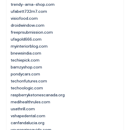
trendy-ama-shop.com
ufabett732m7.com
visiofood.com
droidwindow.com
freeprsubmission.com
ufagold666.com
myinteriorblog.com
bnewsindia.com
techiepick.com
bamzyshop.com
pondycars.com
techonfutures.com
techoologic.com
raspberryketonescanada.org
medihealthrules.com
usathrill.com
vshapedental.com
canfandalucia.org