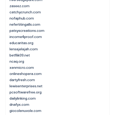
riversedgepark.com
zaseez.com
catchycrunch.com
nofaphub.com
nefertitingalls.com
patsyscreations.com
income4proof.com
educaritas.org
lensajelajah.com
betflik09.net
ncaq.org
xenmicro.com
onlineshopera.com
dartyfresh.com
lewisenterprises.net
pcsoftwarefree.org
dailylinking.com
dnafyx.com
giocolenuvole.com