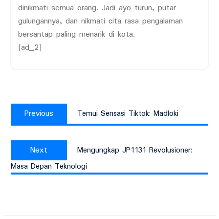
dinikmati semua orang. Jadi ayo turun, putar
gulungannya, dan nikmati cita rasa pengalaman
bersantap paling menarik di kota.
[ad_2]
Post
Previous
navigation
Previous
Temui Sensasi Tiktok: Madloki
post:
Next
Next
Mengungkap JP1131 Revolusioner:
post:
Masa Depan Teknologi