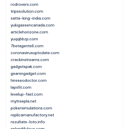
rodrovers.com
tripssolution.com
satta-king-india.com
yukigassencanada.com
articlehorizone.com
yuqqbbzp.com
7betagents6.com
coronavirusuptodate.com
crackinstreams.com
gadgetspak.com
gearsngadget.com
hireseodoctor.com
lapsfit.com
levelup-fast.com
mytreepla.net
pokersimulations.com
replicamanufactory.net
rezultate-loto.info