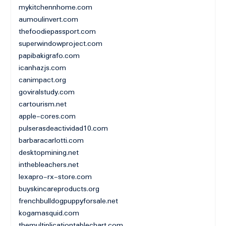
mykitchennhome.com
aumoulinvert.com
thefoodiepassport.com
superwindowproject.com
papibakigrafo.com
icanhazjs.com
canimpact.org
goviralstudy.com
cartourism.net
apple-cores.com
pulserasdeactividad10.com
barbaracarlotti.com
desktopmining.net
inthebleachers.net
lexapro-rx-store.com
buyskincareproducts.org
frenchbulldogpuppyforsale.net
kogamasquid.com
themultiplicationtablechart.com