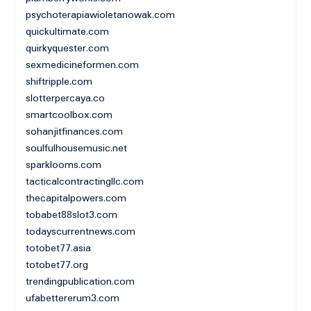
psychoterapiawioletanowak.com
quickultimate.com
quirkyquester.com
sexmedicineformen.com
shiftripple.com
slotterpercaya.co
smartcoolbox.com
sohanjitfinances.com
soulfulhousemusic.net
sparklooms.com
tacticalcontractingllc.com
thecapitalpowers.com
tobabet88slot3.com
todayscurrentnews.com
totobet77.asia
totobet77.org
trendingpublication.com
ufabettererum3.com