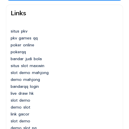
Links
situs pkv
pkv games qq
poker online
pokerqq
bandar judi bola
situs slot maxwin
slot demo mahjong
demo mahjong
bandarqq login
live draw hk
slot demo
demo slot
link gacor
slot demo
demo slot pg