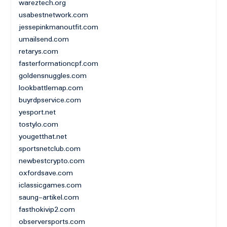
wareztech.org
usabestnetwork.com
jessepinkmanoutfit.com
umailsend.com
retarys.com
fasterformationcpf.com
goldensnuggles.com
lookbattlemap.com
buyrdpservice.com
yesport.net
tostylo.com
yougetthat.net
sportsnetclub.com
newbestcrypto.com
oxfordsave.com
iclassicgames.com
saung-artikel.com
fasthokivip2.com
observersports.com