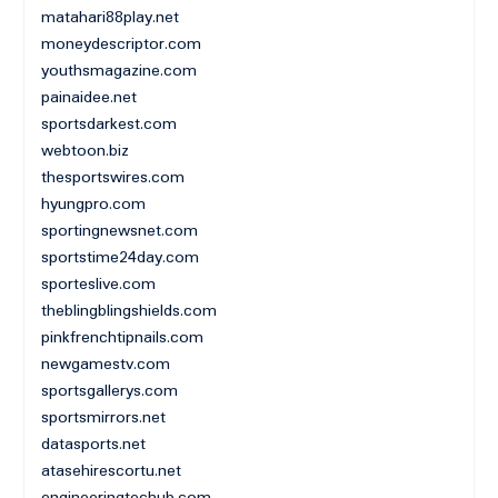
matahari88play.net
moneydescriptor.com
youthsmagazine.com
painaidee.net
sportsdarkest.com
webtoon.biz
thesportswires.com
hyungpro.com
sportingnewsnet.com
sportstime24day.com
sporteslive.com
theblingblingshields.com
pinkfrenchtipnails.com
newgamestv.com
sportsgallerys.com
sportsmirrors.net
datasports.net
atasehirescortu.net