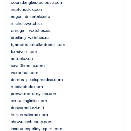
coursdanglaistoulouse.com
neptunuslex.com
auguri-di-natale.info
michelewatch.us
omega--watches.us
breitling-watches.us
tgarnettcentrallautoads.com
fixadvert.com
autopluz.co
save3time-c.com
vexonhcf.com
demos-pixelsparadise.com
mediatitude.com
prewarmotorcycles.com
simracinglinks.com
dosyamerkezi.net
le-surrealisme.com
showcasebeauty.com
insurancepolicyexpert.com