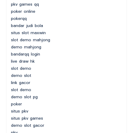
pkv games qq
poker online
pokerqq
bandar judi bola
situs slot maxwin
slot demo mahjong
demo mahjong
bandarqq login
live draw hk
slot demo
demo slot
link gacor
slot demo
demo slot pg
poker
situs pkv
situs pkv games
demo slot gacor
pkv