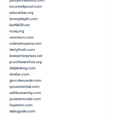
patsyscreations.com
income4proof.com
educaritas.org
lensajelajah.com
betflik09.net
ncaq.org
xenmicro.com
onlineshopera.com
dartyfresh.com
lewisenterprises.net
pcsoftwarefree.org
dailylinking.com
dnafyx.com
giocolenuvole.com
iyouessential.com
withloveamity.com
youlearncode.com
fxyatirim.com
abbuguide.com