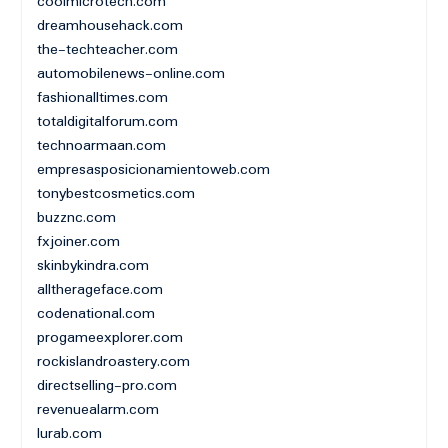
coolmicrotech.com
dreamhousehack.com
the-techteacher.com
automobilenews-online.com
fashionalltimes.com
totaldigitalforum.com
technoarmaan.com
empresasposicionamientoweb.com
tonybestcosmetics.com
buzznc.com
fxjoiner.com
skinbykindra.com
alltherageface.com
codenational.com
progameexplorer.com
rockislandroastery.com
directselling-pro.com
revenuealarm.com
lurab.com