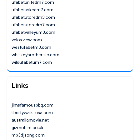
ufabetunitedm7.com
ufabetuskedm7.com
ufabetutoredm3.com
ufabetutoredm7.com
ufabetvalleyum3.com
veloxview.com
westufabetm3.com
whiskeybrothersllc.com
wildufabetum7.com
Links
jimsfamousbbq.com
libertywalk-usa.com
australiamovie.net
gizmobird.co.uk
mp3djsong.com