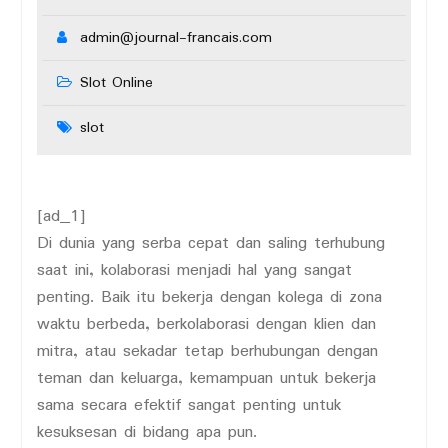
admin@journal-francais.com
Slot Online
slot
[ad_1]
Di dunia yang serba cepat dan saling terhubung
saat ini, kolaborasi menjadi hal yang sangat
penting. Baik itu bekerja dengan kolega di zona
waktu berbeda, berkolaborasi dengan klien dan
mitra, atau sekadar tetap berhubungan dengan
teman dan keluarga, kemampuan untuk bekerja
sama secara efektif sangat penting untuk
kesuksesan di bidang apa pun.