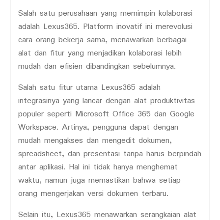
Salah satu perusahaan yang memimpin kolaborasi
adalah Lexus365. Platform inovatif ini merevolusi
cara orang bekerja sama, menawarkan berbagai
alat dan fitur yang menjadikan kolaborasi lebih
mudah dan efisien dibandingkan sebelumnya.
Salah satu fitur utama Lexus365 adalah
integrasinya yang lancar dengan alat produktivitas
populer seperti Microsoft Office 365 dan Google
Workspace. Artinya, pengguna dapat dengan
mudah mengakses dan mengedit dokumen,
spreadsheet, dan presentasi tanpa harus berpindah
antar aplikasi. Hal ini tidak hanya menghemat
waktu, namun juga memastikan bahwa setiap
orang mengerjakan versi dokumen terbaru.
Selain itu, Lexus365 menawarkan serangkaian alat