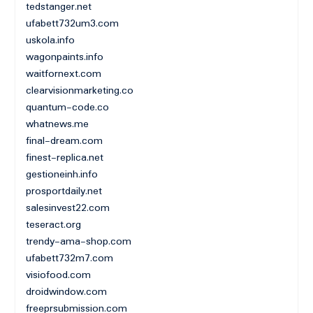
tedstanger.net
ufabett732um3.com
uskola.info
wagonpaints.info
waitfornext.com
clearvisionmarketing.co
quantum-code.co
whatnews.me
final-dream.com
finest-replica.net
gestioneinh.info
prosportdaily.net
salesinvest22.com
teseract.org
trendy-ama-shop.com
ufabett732m7.com
visiofood.com
droidwindow.com
freeprsubmission.com