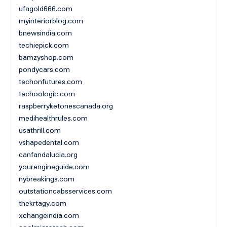
ufagold666.com
myinteriorblog.com
bnewsindia.com
techiepick.com
bamzyshop.com
pondycars.com
techonfutures.com
techoologic.com
raspberryketonescanada.org
medihealthrules.com
usathrill.com
vshapedental.com
canfandalucia.org
yourengineguide.com
nybreakings.com
outstationcabsservices.com
thekrtagy.com
xchangeindia.com