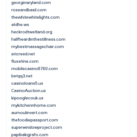
georginaryland.com
roseandbasil.com
thewhitewhitelights.com
atdhe.ws
heckrodtwetland.org
halfheardinthestillness.com
mybestmassagechair.com
ericreed.net
fluxetine.com
mobilecasino8760.com
betqq3.net
casinoloans5.us
CasinoAuction.us
kipooglecouk.us
mykitchennhome.com
aumoulinvert.com
thefoodiepassport.com
superwindowproject.com
papibakigrafo.com