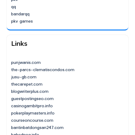
qq
bandarqq
pkv games
Links
punjwanis.com
the-parcs-clematiscondos.com
jusu-gb.com
thecarepet.com
blogwriterplus.com
guestpostingseo.com
casinogambitpro.info
pokerplaymasters.info
courseoncourse.com
bantinbatdongsan247.com