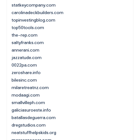
statkeycompany.com
carolinadeckbuilders.com
topinvestingblog.com
top50tools.com
the-rep.com
saltyfranks.com
annerani.com
jazzatude.com
0022pa.com
zeroshare.info
bilesinc.com
milaretreatnz.com
modaagi.com
smallvilleph.com
galiciasuroeste.info
batallasdeguerra.com
dregstudios.com
neatstuffhelpskids.org