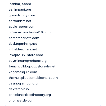
icanhazjs.com
canimpact.org
goviralstudy.com
cartourism.net
apple-cores.com
pulserasdeactividad10.com
barbaracarlotti.com
desktopmining.net
inthebleachers.net
lexapro-rx-store.com
buyskincareproducts.org
frenchbulldogpuppyforsale.net
kogamasquid.com
themultiplicationtablechart.com
casinoglamour.org
dextercoin.io
christianarticledirectory.org
5homestyle.com