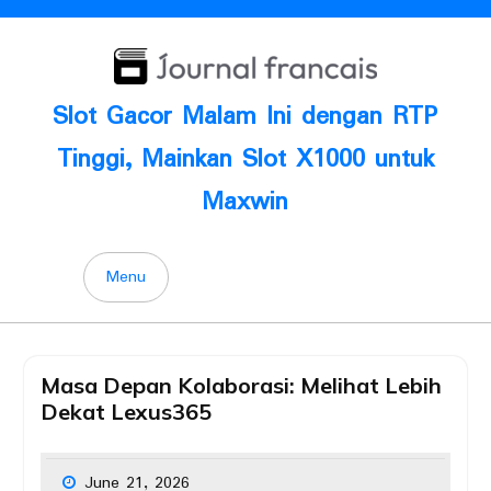
Skip
to
content
Slot Gacor Malam Ini dengan RTP
Tinggi, Mainkan Slot X1000 untuk
Maxwin
Menu
Masa Depan Kolaborasi: Melihat Lebih
Dekat Lexus365
June 21, 2026