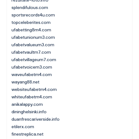
rezultate-loto.info
splendifulous.com
sportsrecords4u.com
topceleberites.com
ufabetting8m4.com
ufabetunionum3.com
ufabetvalueum3.com
ufabetvaultm7.com
ufabetvillageum7.com
ufabetvoicem3.com
waveufabetm4.com
wayang88.net
websiteufabetm4.com
whiteufabetm4.com
anikalappy.com
dininghelsinki.info
duanfrescariverside.info
etilerx.com
finestreplica.net