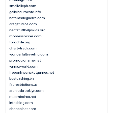
modaagi.com
smallvilleph.com
galiciasuroeste.info
batallasdeguerra.com
dregstudios.com
neatstuffhelpskids.org
moraessoccer.com
forochile.org
chart-track.com
wonderfultraveling.com
promocioname.net
wimaxworld.com
freeonlinecricketgames.net
bestcashing.biz
firerestrictions.us
archiesbrooklyn.com
muambeiros.net
infozblog.com
chonbaihat.com