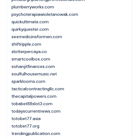
plumberryworks.com
psychoterapiawioletanowak.com
quickultimate.com
quirkyquester.com
sexmedicineformen.com
shiftripple.com
slotterpercaya.co
smartcoolbox.com
sohanjitfinances.com
soulfulhousemusic.net
sparklooms.com
tacticalcontractingllc.com
thecapitalpowers.com
tobabet88slot3.com
todayscurrentnews.com
totobet77.asia
totobet77.org
trendingpublication.com