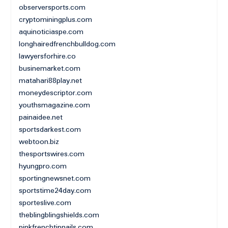
observersports.com
cryptominingplus.com
aquinoticiaspe.com
longhairedfrenchbulldog.com
lawyersforhire.co
businemarket.com
matahari88play.net
moneydescriptor.com
youthsmagazine.com
painaidee.net
sportsdarkest.com
webtoon.biz
thesportswires.com
hyungpro.com
sportingnewsnet.com
sportstime24day.com
sporteslive.com
theblingblingshields.com
pinkfrenchtipnails.com