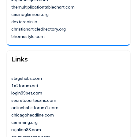
kogamasquid.com
themultiplicationtablechart.com
casinoglamour.org
dextercoin.io
christianarticledirectory.org
5homestyle.com
Links
stagehubs.com
1x2forum.net
login99bet.com
secretcourtesans.com
onlinebahisforum1.com
chicagoheadline.com
camming.org
rajalion88.com