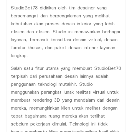
StudioBet78 didirikan oleh tim desainer yang
bersemangat dan berpengalaman yang melihat
kebutuhan akan proses desain interior yang lebih
efisien dan efisien. Studio ini menawarkan berbagai
layanan, termasuk konsultasi desain virtual, desain
furnitur khusus, dan paket desain interior layanan
lengkap.
Salah satu fitur utama yang membuat StudioBet78
terpisah dari perusahaan desain lainnya adalah
penggunaan teknologi mutakhir. Studio
menggunakan perangkat lunak realitas virtual untuk
membuat rendering 3D yang mendalam dari desain
mereka, memungkinkan klien untuk melihat dengan
tepat bagaimana ruang mereka akan terlihat
sebelum pekerjaan dimulai. Teknologi ini tidak