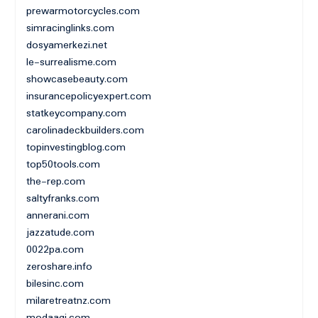
prewarmotorcycles.com
simracinglinks.com
dosyamerkezi.net
le-surrealisme.com
showcasebeauty.com
insurancepolicyexpert.com
statkeycompany.com
carolinadeckbuilders.com
topinvestingblog.com
top50tools.com
the-rep.com
saltyfranks.com
annerani.com
jazzatude.com
0022pa.com
zeroshare.info
bilesinc.com
milaretreatnz.com