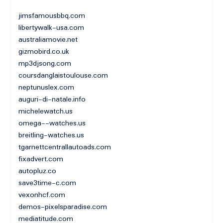
jimsfamousbbq.com
libertywalk-usa.com
australiamovie.net
gizmobird.co.uk
mp3djsong.com
coursdanglaistoulouse.com
neptunuslex.com
auguri-di-natale.info
michelewatch.us
omega--watches.us
breitling-watches.us
tgarnettcentrallautoads.com
fixadvert.com
autopluz.co
save3time-c.com
vexonhcf.com
demos-pixelsparadise.com
mediatitude.com