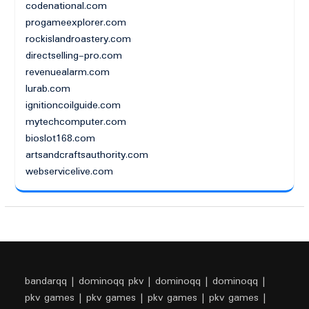
codenational.com
progameexplorer.com
rockislandroastery.com
directselling-pro.com
revenuealarm.com
lurab.com
ignitioncoilguide.com
mytechcomputer.com
bioslot168.com
artsandcraftsauthority.com
webservicelive.com
bandarqq
|
dominoqq pkv
|
dominoqq
|
dominoqq
|
pkv games
|
pkv games
|
pkv games
|
pkv games
|