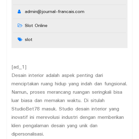
admin@journal-francais.com
Slot Online
slot
[ad_1]
Desain interior adalah aspek penting dari
menciptakan ruang hidup yang indah dan fungsional.
Namun, proses merancang ruangan seringkali bisa
luar biasa dan memakan waktu. Di situlah
StudioBet78 masuk. Studio desain interior yang
inovatif ini merevolusi industri dengan memberikan
klien pengalaman desain yang unik dan
dipersonalisasi.