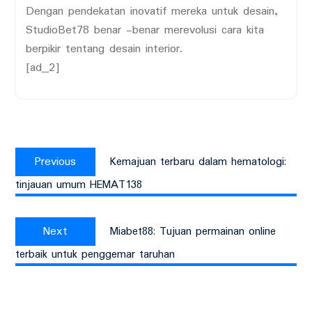
Dengan pendekatan inovatif mereka untuk desain,
StudioBet78 benar -benar merevolusi cara kita
berpikir tentang desain interior.
[ad_2]
Post
Previous
navigation
Previous
Kemajuan terbaru dalam hematologi:
post:
tinjauan umum HEMAT138
Next
Next
Miabet88: Tujuan permainan online
post:
terbaik untuk penggemar taruhan