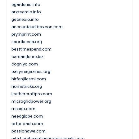
egardenio.info
arxteamio.info
getalexio.info
accountaudittaxcon.com
prymprint.com
sportkeeda.org
besttimespend.com
careandcure.biz
cogniyo.com
easymagazines.org
hirfanjilasmi.com
hometricks.org
leathercraftpro.com
microgridpower.org
mixiqo.com
needglobe.com
ortocoach.com
passionawe.com
pittsburghpaintingprofessionals.com