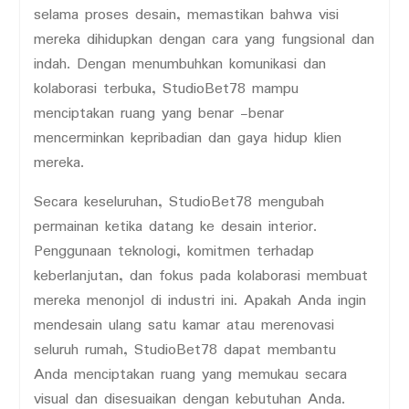
selama proses desain, memastikan bahwa visi
mereka dihidupkan dengan cara yang fungsional dan
indah. Dengan menumbuhkan komunikasi dan
kolaborasi terbuka, StudioBet78 mampu
menciptakan ruang yang benar -benar
mencerminkan kepribadian dan gaya hidup klien
mereka.
Secara keseluruhan, StudioBet78 mengubah
permainan ketika datang ke desain interior.
Penggunaan teknologi, komitmen terhadap
keberlanjutan, dan fokus pada kolaborasi membuat
mereka menonjol di industri ini. Apakah Anda ingin
mendesain ulang satu kamar atau merenovasi
seluruh rumah, StudioBet78 dapat membantu
Anda menciptakan ruang yang memukau secara
visual dan disesuaikan dengan kebutuhan Anda.