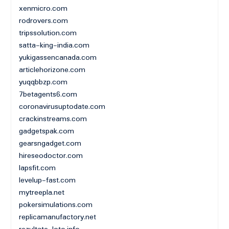
xenmicro.com
rodrovers.com
tripssolution.com
satta-king-india.com
yukigassencanada.com
articlehorizone.com
yuqqbbzp.com
7betagents6.com
coronavirusuptodate.com
crackinstreams.com
gadgetspak.com
gearsngadget.com
hireseodoctor.com
lapsfit.com
levelup-fast.com
mytreepla.net
pokersimulations.com
replicamanufactory.net