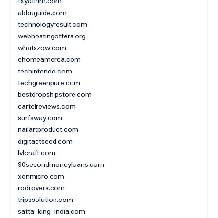
fxyatirim.com
abbuguide.com
technologyresult.com
webhostingoffers.org
whatszow.com
ehomeamerca.com
techintendo.com
techgreenpure.com
bestdropshipstore.com
cartelreviews.com
surfsway.com
nailartproduct.com
digitactseed.com
lvlcraft.com
90secondmoneyloans.com
xenmicro.com
rodrovers.com
tripssolution.com
satta-king-india.com