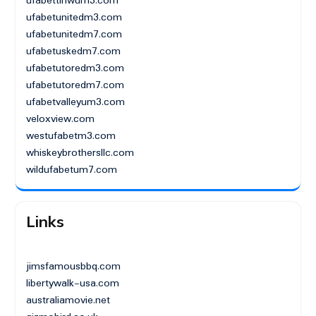
ufabettinwum3.com
ufabetunitedm3.com
ufabetunitedm7.com
ufabetuskedm7.com
ufabetutoredm3.com
ufabetutoredm7.com
ufabetvalleyum3.com
veloxview.com
westufabetm3.com
whiskeybrothersllc.com
wildufabetum7.com
Links
jimsfamousbbq.com
libertywalk-usa.com
australiamovie.net