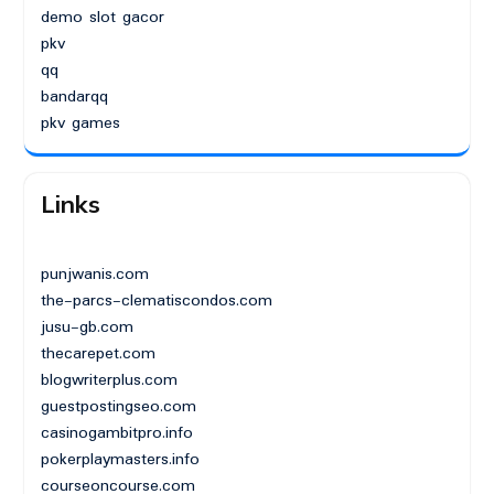
demo slot gacor
pkv
qq
bandarqq
pkv games
Links
punjwanis.com
the-parcs-clematiscondos.com
jusu-gb.com
thecarepet.com
blogwriterplus.com
guestpostingseo.com
casinogambitpro.info
pokerplaymasters.info
courseoncourse.com