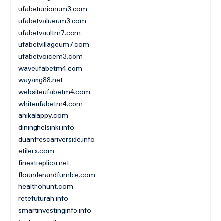
ufabetunionum3.com
ufabetvalueum3.com
ufabetvaultm7.com
ufabetvillageum7.com
ufabetvoicem3.com
waveufabetm4.com
wayang88.net
websiteufabetm4.com
whiteufabetm4.com
anikalappy.com
dininghelsinki.info
duanfrescariverside.info
etilerx.com
finestreplica.net
flounderandfumble.com
healthohunt.com
retefuturah.info
smartinvestinginfo.info