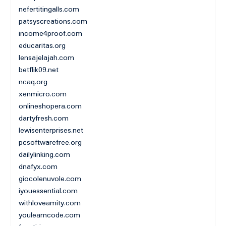
nefertitingalls.com
patsyscreations.com
income4proof.com
educaritas.org
lensajelajah.com
betflik09.net
ncaq.org
xenmicro.com
onlineshopera.com
dartyfresh.com
lewisenterprises.net
pcsoftwarefree.org
dailylinking.com
dnafyx.com
giocolenuvole.com
iyouessential.com
withloveamity.com
youlearncode.com