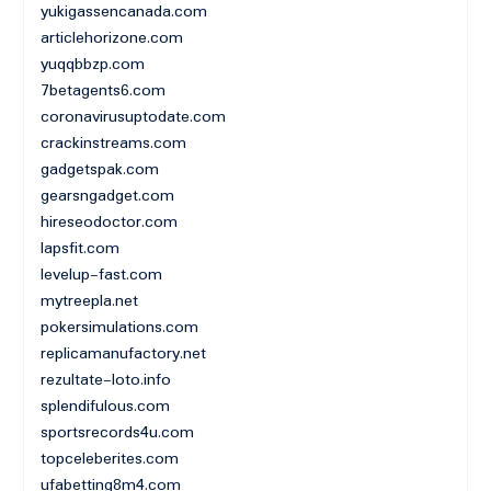
yukigassencanada.com
articlehorizone.com
yuqqbbzp.com
7betagents6.com
coronavirusuptodate.com
crackinstreams.com
gadgetspak.com
gearsngadget.com
hireseodoctor.com
lapsfit.com
levelup-fast.com
mytreepla.net
pokersimulations.com
replicamanufactory.net
rezultate-loto.info
splendifulous.com
sportsrecords4u.com
topceleberites.com
ufabetting8m4.com