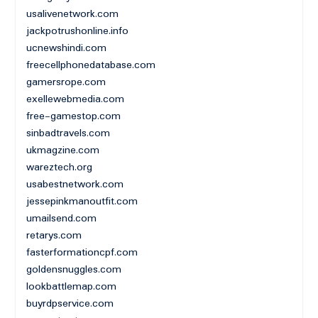
usalivenetwork.com
jackpotrushonline.info
ucnewshindi.com
freecellphonedatabase.com
gamersrope.com
exellewebmedia.com
free-gamestop.com
sinbadtravels.com
ukmagzine.com
wareztech.org
usabestnetwork.com
jessepinkmanoutfit.com
umailsend.com
retarys.com
fasterformationcpf.com
goldensnuggles.com
lookbattlemap.com
buyrdpservice.com