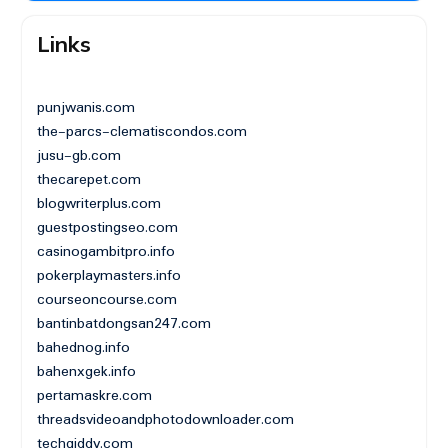
Links
punjwanis.com
the-parcs-clematiscondos.com
jusu-gb.com
thecarepet.com
blogwriterplus.com
guestpostingseo.com
casinogambitpro.info
pokerplaymasters.info
courseoncourse.com
bantinbatdongsan247.com
bahednog.info
bahenxgek.info
pertamaskre.com
threadsvideoandphotodownloader.com
techgiddy.com