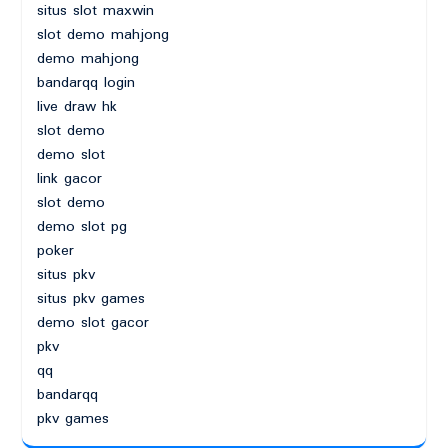
situs slot maxwin
slot demo mahjong
demo mahjong
bandarqq login
live draw hk
slot demo
demo slot
link gacor
slot demo
demo slot pg
poker
situs pkv
situs pkv games
demo slot gacor
pkv
qq
bandarqq
pkv games