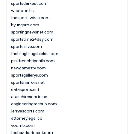
sportsdarkest.com
webtoon.biz
thesportswires.com
hyungpro.com
sportingnewsnet.com
sportstime24day.com
sporteslive.com
theblingblingshields.com
pinkfrenchtipnails.com
newgamestv.com
sportsgallerys.com
sportsmirrors.net
datasports.net
atasehirescortu.net
engineeringtechub.com
jerryescorts.com
attorneylegal.co
voomb.com
techgadgetpoint.com