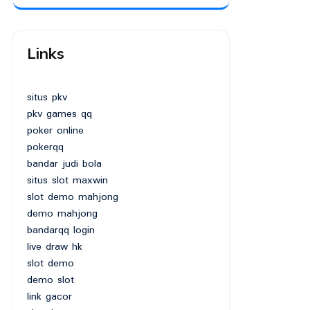
Links
situs pkv
pkv games qq
poker online
pokerqq
bandar judi bola
situs slot maxwin
slot demo mahjong
demo mahjong
bandarqq login
live draw hk
slot demo
demo slot
link gacor