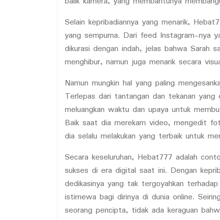
balik kamera, yang membantunya membangu
Selain kepribadiannya yang menarik, Hebat7
yang sempurna. Dari feed Instagram-nya 
dikurasi dengan indah, jelas bahwa Sarah 
menghibur, namun juga menarik secara visua
Namun mungkin hal yang paling mengesanka
Terlepas dari tantangan dan tekanan yang 
meluangkan waktu dan upaya untuk membuat
Baik saat dia merekam video, mengedit foto
dia selalu melakukan yang terbaik untuk me
Secara keseluruhan, Hebat777 adalah cont
sukses di era digital saat ini. Dengan kep
dedikasinya yang tak tergoyahkan terhadap 
istimewa bagi dirinya di dunia online. Se
seorang pencipta, tidak ada keraguan bah