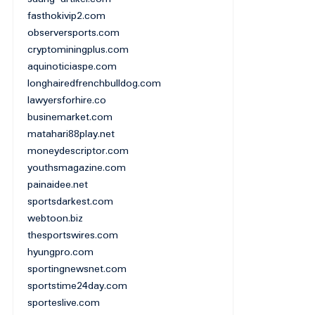
fasthokivip2.com
observersports.com
cryptominingplus.com
aquinoticiaspe.com
longhairedfrenchbulldog.com
lawyersforhire.co
businemarket.com
matahari88play.net
moneydescriptor.com
youthsmagazine.com
painaidee.net
sportsdarkest.com
webtoon.biz
thesportswires.com
hyungpro.com
sportingnewsnet.com
sportstime24day.com
sporteslive.com