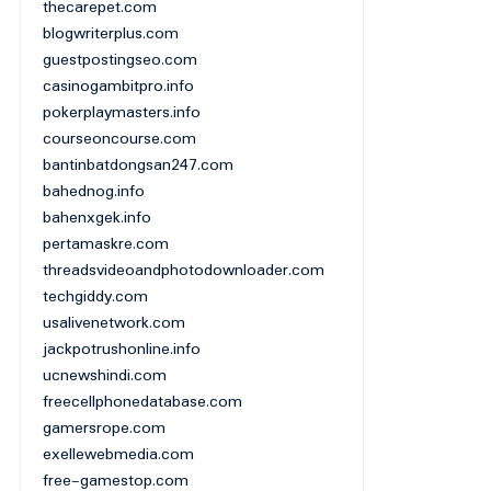
thecarepet.com
blogwriterplus.com
guestpostingseo.com
casinogambitpro.info
pokerplaymasters.info
courseoncourse.com
bantinbatdongsan247.com
bahednog.info
bahenxgek.info
pertamaskre.com
threadsvideoandphotodownloader.com
techgiddy.com
usalivenetwork.com
jackpotrushonline.info
ucnewshindi.com
freecellphonedatabase.com
gamersrope.com
exellewebmedia.com
free-gamestop.com