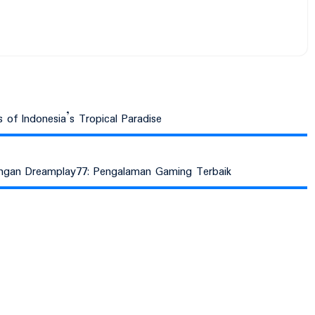
of Indonesia’s Tropical Paradise
engan Dreamplay77: Pengalaman Gaming Terbaik