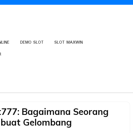
NLINE
DEMO SLOT
SLOT MAXWIN
R
t777: Bagaimana Seorang
buat Gelombang