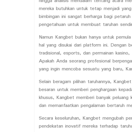
hingga analisis mendalam tentang acara 
mereka butuhkan untuk tetap menjadi yang
bimbingan ini sangat berharga bagi petaru
pengetahuan untuk membuat taruhan sendiri
Namun Kangbet bukan hanya untuk pemula 
hal yang disukai dari platform ini. Dengan 
tradisional, esports, dan permainan kasin
Apakah Anda seorang profesional berpenga
yang ingin mencoba sesuatu yang baru, K
Selain beragam pilihan taruhannya, Kangbe
besaran untuk memberi penghargaan kepada
khusus, Kangbet memberi banyak peluang 
dan memanfaatkan pengalaman bertaruh mer
Secara keseluruhan, Kangbet mengubah per
pendekatan inovatif mereka terhadap taruh