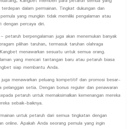
mendatang, Kangbet memberi para petaruh semua yang
 terdepan dalam permainan. Tingkat dukungan dan
h pemula yang mungkin tidak memiliki pengalaman atau
 dengan percaya diri.
– petaruh berpengalaman juga akan menemukan banyak
beragam pilihan taruhan, termasuk taruhan olahraga
o, Kangbet menawarkan sesuatu untuk semua orang.
laman yang mencari tantangan baru atau petaruh biasa
angbet siap membantu Anda.
t juga menawarkan peluang kompetitif dan promosi besar-
 pelanggan setia. Dengan bonus reguler dan penawaran
kepada petaruh untuk memaksimalkan kemenangan mereka
eka sebaik-baiknya.
mainan untuk petaruh dari semua tingkatan dengan
an online. Apakah Anda seorang pemula yang ingin