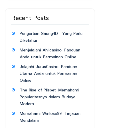
Recent Posts
Pengertian Saung4D : Yang Perlu
Diketahui
Menjelajahi Ahlicasino: Panduan
Anda untuk Permainan Online
Jelajahi JurusCasino: Panduan
Utama Anda untuk Permainan
Online
The Rise of Plisbet: Memahami
Popularitasnya dalam Budaya
Modern
Memahami Winlose99: Tinjauan
Mendalam