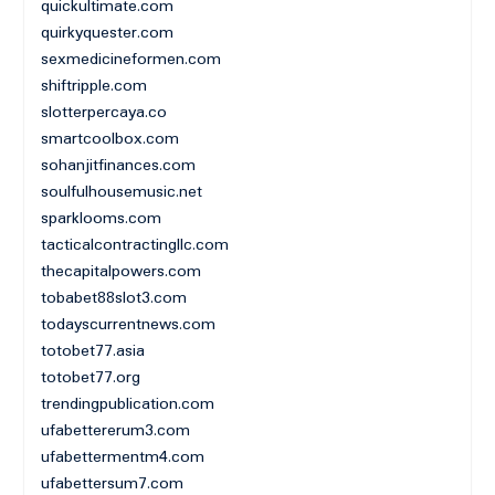
quickultimate.com
quirkyquester.com
sexmedicineformen.com
shiftripple.com
slotterpercaya.co
smartcoolbox.com
sohanjitfinances.com
soulfulhousemusic.net
sparklooms.com
tacticalcontractingllc.com
thecapitalpowers.com
tobabet88slot3.com
todayscurrentnews.com
totobet77.asia
totobet77.org
trendingpublication.com
ufabettererum3.com
ufabettermentm4.com
ufabettersum7.com