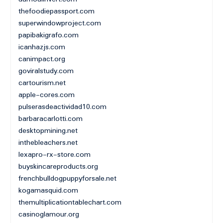
thefoodiepassport.com
superwindowproject.com
papibakigrafo.com
icanhazjs.com
canimpact.org
goviralstudy.com
cartourism.net
apple-cores.com
pulserasdeactividad10.com
barbaracarlotti.com
desktopmining.net
inthebleachers.net
lexapro-rx-store.com
buyskincareproducts.org
frenchbulldogpuppyforsale.net
kogamasquid.com
themultiplicationtablechart.com
casinoglamour.org