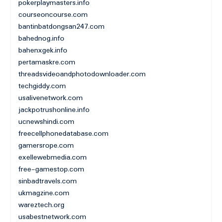
pokerplaymasters.info
courseoncourse.com
bantinbatdongsan247.com
bahednog.info
bahenxgek.info
pertamaskre.com
threadsvideoandphotodownloader.com
techgiddy.com
usalivenetwork.com
jackpotrushonline.info
ucnewshindi.com
freecellphonedatabase.com
gamersrope.com
exellewebmedia.com
free-gamestop.com
sinbadtravels.com
ukmagzine.com
wareztech.org
usabestnetwork.com