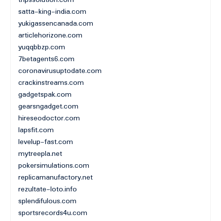
tripssolution.com
satta-king-india.com
yukigassencanada.com
articlehorizone.com
yuqqbbzp.com
7betagents6.com
coronavirusuptodate.com
crackinstreams.com
gadgetspak.com
gearsngadget.com
hireseodoctor.com
lapsfit.com
levelup-fast.com
mytreepla.net
pokersimulations.com
replicamanufactory.net
rezultate-loto.info
splendifulous.com
sportsrecords4u.com