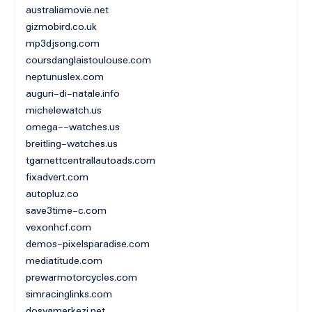
australiamovie.net
gizmobird.co.uk
mp3djsong.com
coursdanglaistoulouse.com
neptunuslex.com
auguri-di-natale.info
michelewatch.us
omega--watches.us
breitling-watches.us
tgarnettcentrallautoads.com
fixadvert.com
autopluz.co
save3time-c.com
vexonhcf.com
demos-pixelsparadise.com
mediatitude.com
prewarmotorcycles.com
simracinglinks.com
dosyamerkezi.net