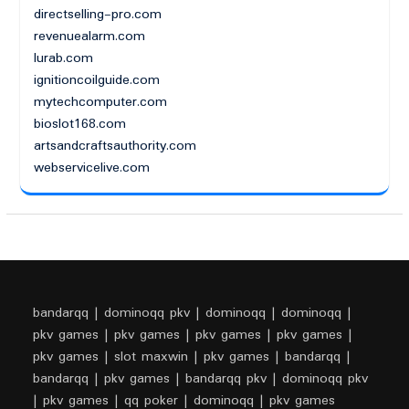
directselling-pro.com
revenuealarm.com
lurab.com
ignitioncoilguide.com
mytechcomputer.com
bioslot168.com
artsandcraftsauthority.com
webservicelive.com
bandarqq
|
dominoqq pkv
|
dominoqq
|
dominoqq
|
pkv games
|
pkv games
|
pkv games
|
pkv games
|
pkv games
|
slot maxwin
|
pkv games
|
bandarqq
|
bandarqq
|
pkv games
|
bandarqq pkv
|
dominoqq pkv
|
pkv games
|
qq poker
|
dominoqq
|
pkv games