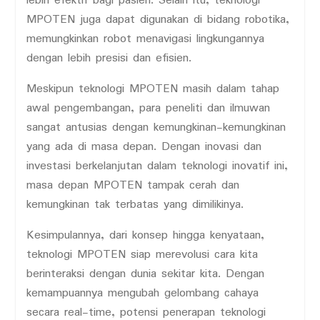
lebih efektif bagi pasien. Selain itu, teknologi
MPOTEN juga dapat digunakan di bidang robotika,
memungkinkan robot menavigasi lingkungannya
dengan lebih presisi dan efisien.
Meskipun teknologi MPOTEN masih dalam tahap
awal pengembangan, para peneliti dan ilmuwan
sangat antusias dengan kemungkinan-kemungkinan
yang ada di masa depan. Dengan inovasi dan
investasi berkelanjutan dalam teknologi inovatif ini,
masa depan MPOTEN tampak cerah dan
kemungkinan tak terbatas yang dimilikinya.
Kesimpulannya, dari konsep hingga kenyataan,
teknologi MPOTEN siap merevolusi cara kita
berinteraksi dengan dunia sekitar kita. Dengan
kemampuannya mengubah gelombang cahaya
secara real-time, potensi penerapan teknologi