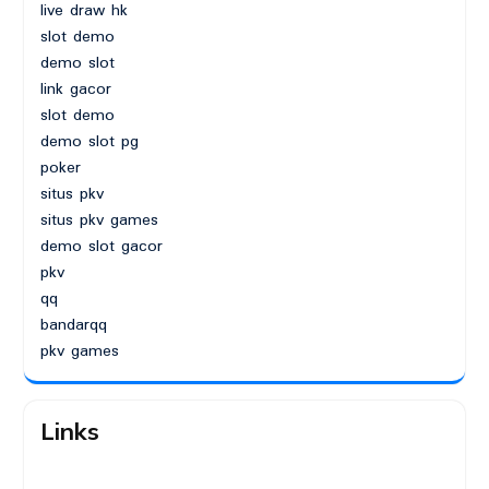
live draw hk
slot demo
demo slot
link gacor
slot demo
demo slot pg
poker
situs pkv
situs pkv games
demo slot gacor
pkv
qq
bandarqq
pkv games
Links