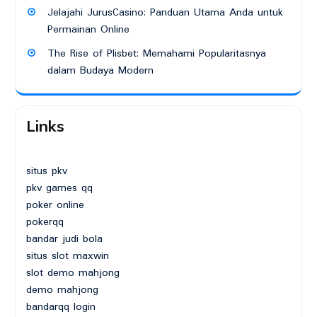
Jelajahi JurusCasino: Panduan Utama Anda untuk
Permainan Online
The Rise of Plisbet: Memahami Popularitasnya
dalam Budaya Modern
Links
situs pkv
pkv games qq
poker online
pokerqq
bandar judi bola
situs slot maxwin
slot demo mahjong
demo mahjong
bandarqq login