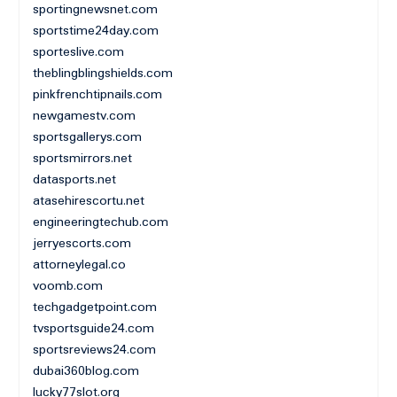
sportingnewsnet.com
sportstime24day.com
sporteslive.com
theblingblingshields.com
pinkfrenchtipnails.com
newgamestv.com
sportsgallerys.com
sportsmirrors.net
datasports.net
atasehirescortu.net
engineeringtechub.com
jerryescorts.com
attorneylegal.co
voomb.com
techgadgetpoint.com
tvsportsguide24.com
sportsreviews24.com
dubai360blog.com
lucky77slot.org