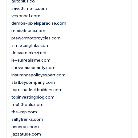
autopluz.co
save3time-c.com
vexonhcf.com
demos-pixelsparadise.com
mediatitude.com
prewarmotorcycles.com
simracinglinks.com
dosyamerkezi.net
le-surrealisme.com
showcasebeauty.com
insurancepolicyexpert.com
statkeycompany.com
carolinadeckbuilders.com
topinvestingblog.com
top50tools.com
the-rep.com
saltyfranks.com
annerani.com
jazzatude.com