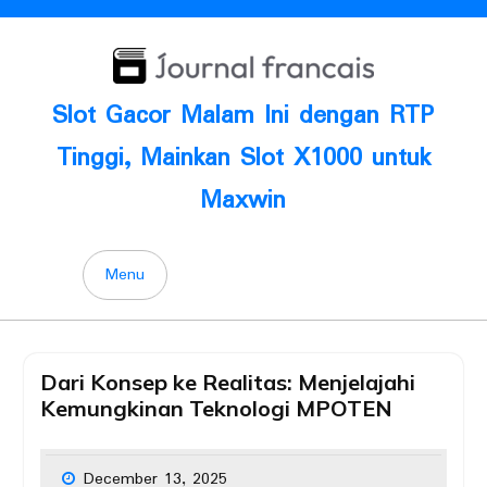
Skip
to
content
Slot Gacor Malam Ini dengan RTP
Tinggi, Mainkan Slot X1000 untuk
Maxwin
Menu
Dari Konsep ke Realitas: Menjelajahi
Kemungkinan Teknologi MPOTEN
December 13, 2025