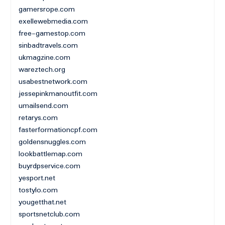
gamersrope.com
exellewebmedia.com
free-gamestop.com
sinbadtravels.com
ukmagzine.com
wareztech.org
usabestnetwork.com
jessepinkmanoutfit.com
umailsend.com
retarys.com
fasterformationcpf.com
goldensnuggles.com
lookbattlemap.com
buyrdpservice.com
yesport.net
tostylo.com
yougetthat.net
sportsnetclub.com