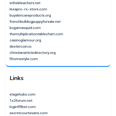
inthebleachers.net
lexapro-rx-store.com
buyskincareproducts.org
frenchbulldogpuppyforsale.net
kogamasquid.com
themultiplicationtablechart.com
casinoglamour.org
dextercoin.io
christianarticledirectory.org
5homestyle.com
Links
stagehubs.com
1x2forum.net
login99bet.com
secretcourtesans.com