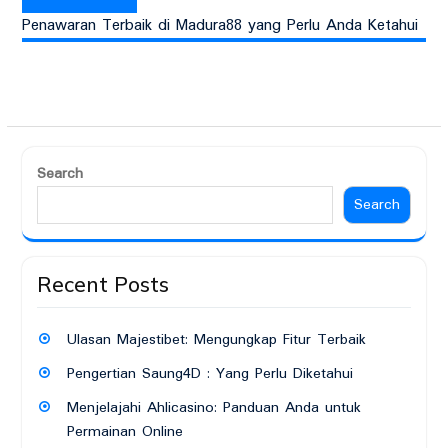
post:
Penawaran Terbaik di Madura88 yang Perlu Anda Ketahui
Search
Search
Recent Posts
Ulasan Majestibet: Mengungkap Fitur Terbaik
Pengertian Saung4D : Yang Perlu Diketahui
Menjelajahi Ahlicasino: Panduan Anda untuk
Permainan Online