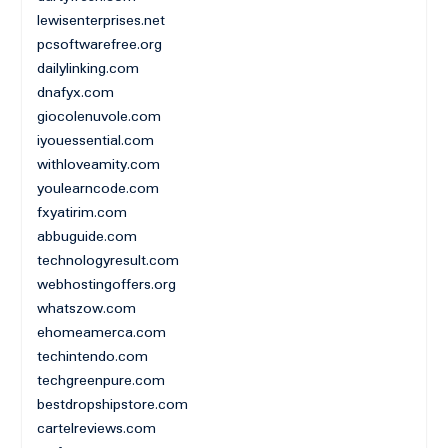
lewisenterprises.net
pcsoftwarefree.org
dailylinking.com
dnafyx.com
giocolenuvole.com
iyouessential.com
withloveamity.com
youlearncode.com
fxyatirim.com
abbuguide.com
technologyresult.com
webhostingoffers.org
whatszow.com
ehomeamerca.com
techintendo.com
techgreenpure.com
bestdropshipstore.com
cartelreviews.com