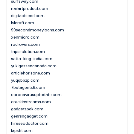
surfsway.com
nailartproduct.com
digitactseed.com
lvlcraft.com
90secondmoneyloans.com
xenmicro.com
rodrovers.com
tripssolution.com
satta-king-india.com
yukigassencanada.com
articlehorizone.com
yuqqbbzp.com
7betagents6.com
coronavirusuptodate.com
crackinstreams.com
gadgetspak.com
gearsngadget.com
hireseodoctor.com
lapsfit.com