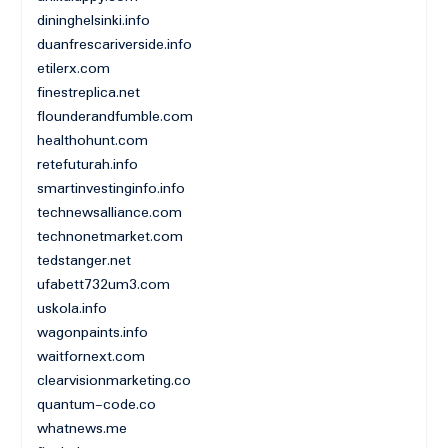
dininghelsinki.info
duanfrescariverside.info
etilerx.com
finestreplica.net
flounderandfumble.com
healthohunt.com
retefuturah.info
smartinvestinginfo.info
technewsalliance.com
technonetmarket.com
tedstanger.net
ufabett732um3.com
uskola.info
wagonpaints.info
waitfornext.com
clearvisionmarketing.co
quantum-code.co
whatnews.me