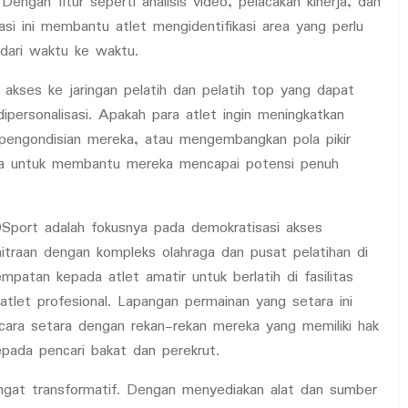
Dengan fitur seperti analisis video, pelacakan kinerja, dan
kasi ini membantu atlet mengidentifikasi area yang perlu
dari waktu ke waktu.
akses ke jaringan pelatih dan pelatih top yang dapat
personalisasi. Apakah para atlet ingin meningkatkan
pengondisian mereka, atau mengembangkan pola pikir
a untuk membantu mereka mencapai potensi penuh
OSport adalah fokusnya pada demokratisasi akses
kemitraan dengan kompleks olahraga dan pusat pelatihan di
atan kepada atlet amatir untuk berlatih di fasilitas
atlet profesional. Lapangan permainan yang setara ini
cara setara dengan rekan-rekan mereka yang memiliki hak
pada pencari bakat dan perekrut.
gat transformatif. Dengan menyediakan alat dan sumber