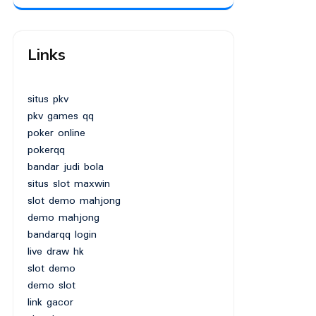
Links
situs pkv
pkv games qq
poker online
pokerqq
bandar judi bola
situs slot maxwin
slot demo mahjong
demo mahjong
bandarqq login
live draw hk
slot demo
demo slot
link gacor