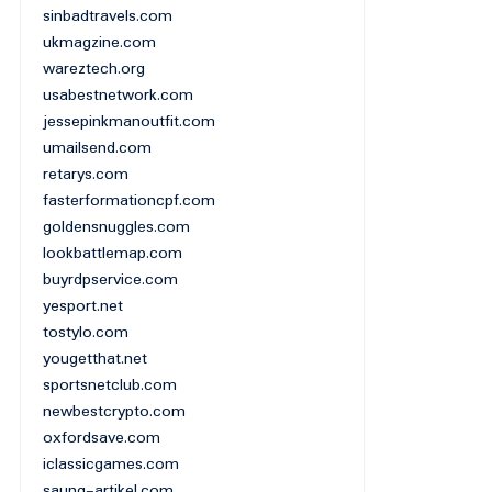
sinbadtravels.com
ukmagzine.com
wareztech.org
usabestnetwork.com
jessepinkmanoutfit.com
umailsend.com
retarys.com
fasterformationcpf.com
goldensnuggles.com
lookbattlemap.com
buyrdpservice.com
yesport.net
tostylo.com
yougetthat.net
sportsnetclub.com
newbestcrypto.com
oxfordsave.com
iclassicgames.com
saung-artikel.com