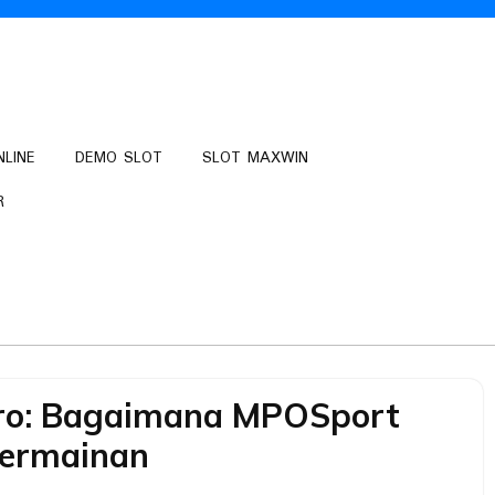
NLINE
DEMO SLOT
SLOT MAXWIN
R
Pro: Bagaimana MPOSport
Permainan