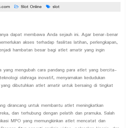
s.com
Slot Online
slot
 hanya dapat membawa Anda sejauh ini. Agar benar-benar
memerlukan akses terhadap fasilitas latihan, perlengkapan,
menjadi hambatan besar bagi atlet amatir yang ingin
ga yang mengubah cara pandang para atlet yang bercita-
teknologi olahraga inovatif, menyamakan kedudukan
ang dibutuhkan atlet amatir untuk bersaing di tingkat
ng dirancang untuk membantu atlet meningkatkan
reka, dan terhubung dengan pelatih dan pramuka. Salah
plikasi MPO yang memungkinkan atlet mencatat dan