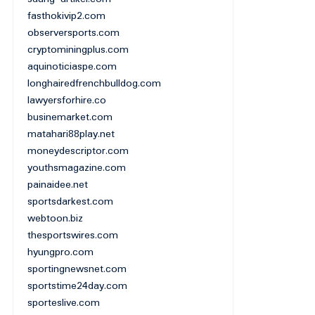
fasthokivip2.com
observersports.com
cryptominingplus.com
aquinoticiaspe.com
longhairedfrenchbulldog.com
lawyersforhire.co
businemarket.com
matahari88play.net
moneydescriptor.com
youthsmagazine.com
painaidee.net
sportsdarkest.com
webtoon.biz
thesportswires.com
hyungpro.com
sportingnewsnet.com
sportstime24day.com
sporteslive.com