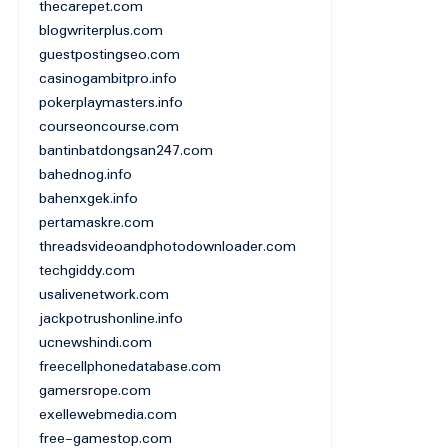
thecarepet.com
blogwriterplus.com
guestpostingseo.com
casinogambitpro.info
pokerplaymasters.info
courseoncourse.com
bantinbatdongsan247.com
bahednog.info
bahenxgek.info
pertamaskre.com
threadsvideoandphotodownloader.com
techgiddy.com
usalivenetwork.com
jackpotrushonline.info
ucnewshindi.com
freecellphonedatabase.com
gamersrope.com
exellewebmedia.com
free-gamestop.com