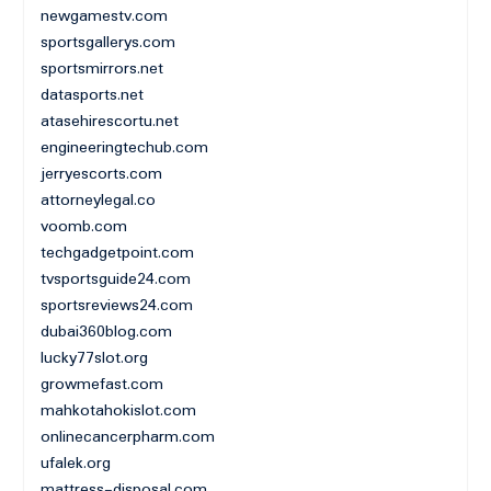
newgamestv.com
sportsgallerys.com
sportsmirrors.net
datasports.net
atasehirescortu.net
engineeringtechub.com
jerryescorts.com
attorneylegal.co
voomb.com
techgadgetpoint.com
tvsportsguide24.com
sportsreviews24.com
dubai360blog.com
lucky77slot.org
growmefast.com
mahkotahokislot.com
onlinecancerpharm.com
ufalek.org
mattress-disposal.com