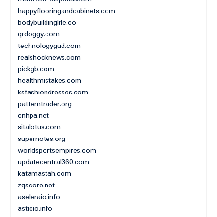
happyflooringandcabinets.com
bodybuildinglife.co
qrdoggy.com
technologygud.com
realshocknews.com
pickgb.com
healthmistakes.com
ksfashiondresses.com
patterntrader.org
cnhpa.net
sitalotus.com
supernotes.org
worldsportsempires.com
updatecentral360.com
katamastah.com
zqscore.net
aseleraio.info
asticio.info