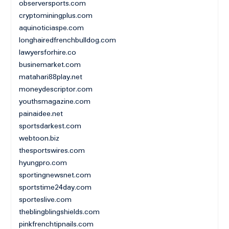
observersports.com
cryptominingplus.com
aquinoticiaspe.com
longhairedfrenchbulldog.com
lawyersforhire.co
businemarket.com
matahari88play.net
moneydescriptor.com
youthsmagazine.com
painaidee.net
sportsdarkest.com
webtoon.biz
thesportswires.com
hyungpro.com
sportingnewsnet.com
sportstime24day.com
sporteslive.com
theblingblingshields.com
pinkfrenchtipnails.com