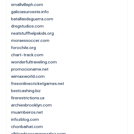
smallvilleph.com
galiciasuroeste.info
batallasdeguerra.com
dregstudios.com
neatstuffhelpskids.org
moraessoccer.com
forochile.org
chart-track.com
wonderfultraveling.com
promocioname.net
wimaxworld.com
freeonlinecricketgames.net
bestcashing.biz
firerestrictions.us
archiesbrooklyn.com
muambeiros.net
infozblog.com
chonbaihat.com