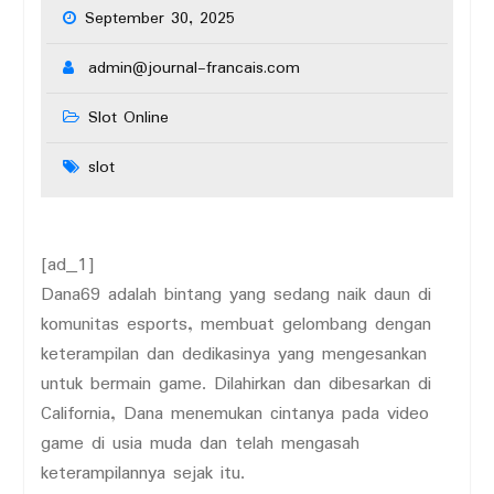
September 30, 2025
admin@journal-francais.com
Slot Online
slot
[ad_1]
Dana69 adalah bintang yang sedang naik daun di
komunitas esports, membuat gelombang dengan
keterampilan dan dedikasinya yang mengesankan
untuk bermain game. Dilahirkan dan dibesarkan di
California, Dana menemukan cintanya pada video
game di usia muda dan telah mengasah
keterampilannya sejak itu.