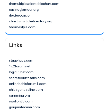
themultiplicationtablechart.com
casinoglamour.org
dextercoin.io
christianarticledirectory.org
5homestyle.com
Links
stagehubs.com
1x2forum.net
login99bet.com
secretcourtesans.com
onlinebahisforum1.com
chicagoheadline.com
camming.org
rajalion88.com
goupuntacana.com