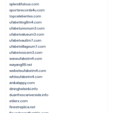
splendifulous.com
sportsrecords4u.com
topceleberites.com
ufabetting8m4.com
ufabetunionum3.com
ufabetvalueum3.com
ufabetvaultm7.com
ufabetvillageum7.com
ufabetvoicem3.com
waveufabetm4.com
wayang88.net
websiteufabetm4.com
whiteufabetm4.com
anikalappy.com
dininghelsinki.info
duanfrescariverside.info
etilerx.com
finestreplica.net