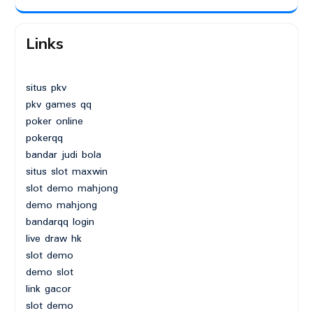
Links
situs pkv
pkv games qq
poker online
pokerqq
bandar judi bola
situs slot maxwin
slot demo mahjong
demo mahjong
bandarqq login
live draw hk
slot demo
demo slot
link gacor
slot demo