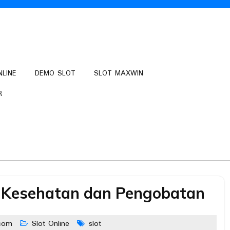
NLINE
DEMO SLOT
SLOT MAXWIN
R
Kesehatan dan Pengobatan
.com
Slot Online
slot