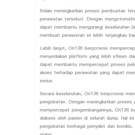
Selain meningkatkan proses pembuatan tera
perawatan tersebut. Dengan mengotomatisk
dapat membantu mengurangi keseluruhan biay
membuat perawatan ini lebih terjangkau ba
Lebih lanjut, Ori138 berpotensi memperce
menyediakan platform yang lebih efisien d
dapat membantu mempercepat proses pelunc
akses terhadap perawatan yang dapat meny
serius.
Secara keseluruhan, Ori138 berpotensi me
pengobatan. Dengan meningkatkan proses pr
mempercepat pengembangannya, Ori138 berp
diakses oleh pasien di seluruh dunia. Hal 
pengobatan berbagai penyakit dan kondisi, 
orang.