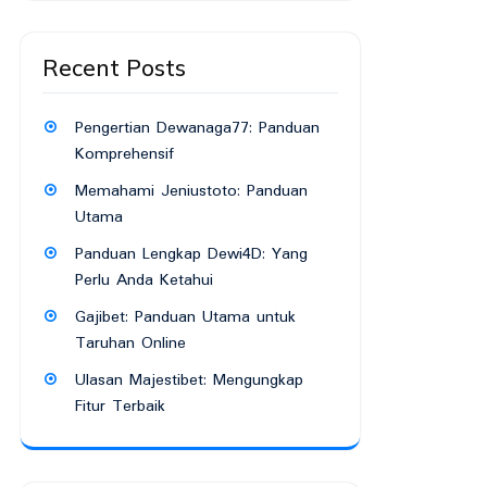
Recent Posts
Pengertian Dewanaga77: Panduan
Komprehensif
Memahami Jeniustoto: Panduan
Utama
Panduan Lengkap Dewi4D: Yang
Perlu Anda Ketahui
Gajibet: Panduan Utama untuk
Taruhan Online
Ulasan Majestibet: Mengungkap
Fitur Terbaik