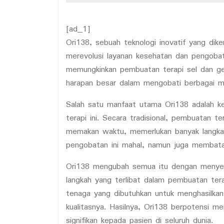
[ad_1]
Ori138, sebuah teknologi inovatif yang dik
merevolusi layanan kesehatan dan pengobata
memungkinkan pembuatan terapi sel dan ge
harapan besar dalam mengobati berbagai m
Salah satu manfaat utama Ori138 adalah 
terapi ini. Secara tradisional, pembuatan 
memakan waktu, memerlukan banyak langkah 
pengobatan ini mahal, namun juga membata
Ori138 mengubah semua itu dengan menyed
langkah yang terlibat dalam pembuatan tera
tenaga yang dibutuhkan untuk menghasilkan
kualitasnya. Hasilnya, Ori138 berpotensi me
signifikan kepada pasien di seluruh dunia.