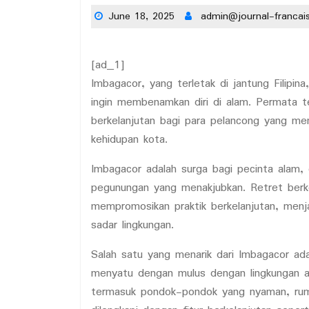
June 18, 2025
admin@journal-francai
[ad_1]
Imbagacor, yang terletak di jantung Filipin
ingin membenamkan diri di alam. Permata 
berkelanjutan bagi para pelancong yang men
kehidupan kota.
Imbagacor adalah surga bagi pecinta alam,
pegunungan yang menakjubkan. Retret berk
mempromosikan praktik berkelanjutan, menj
sadar lingkungan.
Salah satu yang menarik dari Imbagacor ad
menyatu dengan mulus dengan lingkungan ala
termasuk pondok-pondok yang nyaman, rum