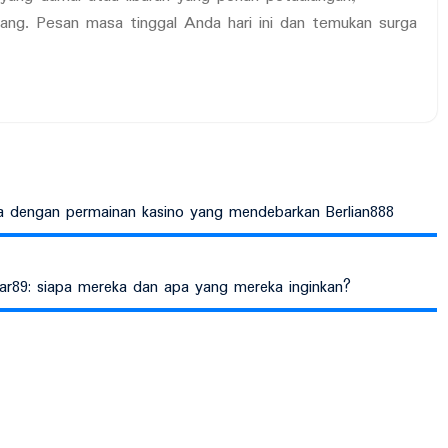
ang. Pesan masa tinggal Anda hari ini dan temukan surga
a dengan permainan kasino yang mendebarkan Berlian888
ar89: siapa mereka dan apa yang mereka inginkan?