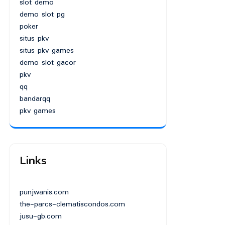
slot demo
demo slot pg
poker
situs pkv
situs pkv games
demo slot gacor
pkv
qq
bandarqq
pkv games
Links
punjwanis.com
the-parcs-clematiscondos.com
jusu-gb.com