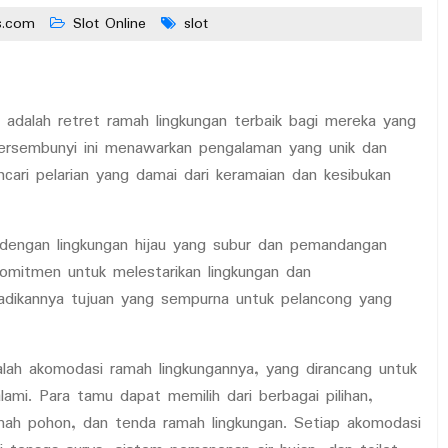
s.com
Slot Online
slot
a, adalah retret ramah lingkungan terbaik bagi mereka yang
tersembunyi ini menawarkan pengalaman yang unik dan
cari pelarian yang damai dari keramaian dan kesibukan
 dengan lingkungan hijau yang subur dan pemandangan
omitmen untuk melestarikan lingkungan dan
adikannya tujuan yang sempurna untuk pelancong yang
alah akomodasi ramah lingkungannya, yang dirancang untuk
mi. Para tamu dapat memilih dari berbagai pilihan,
ah pohon, dan tenda ramah lingkungan. Setiap akomodasi