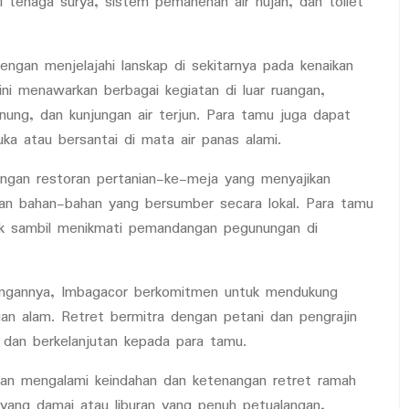
ti tenaga surya, sistem pemanenan air hujan, dan toilet
ngan menjelajahi lanskap di sekitarnya pada kenaikan
ini menawarkan berbagai kegiatan di luar ruangan,
ng, dan kunjungan air terjun. Para tamu juga dapat
uka atau bersantai di mata air panas alami.
engan restoran pertanian-ke-meja yang menyajikan
an bahan-bahan yang bersumber secara lokal. Para tamu
ik sambil menikmati pemandangan pegunungan di
kungannya, Imbagacor berkomitmen untuk mendukung
n alam. Retret bermitra dengan petani dan pengrajin
 dan berkelanjutan kepada para tamu.
dan mengalami keindahan dan ketenangan retret ramah
 yang damai atau liburan yang penuh petualangan,