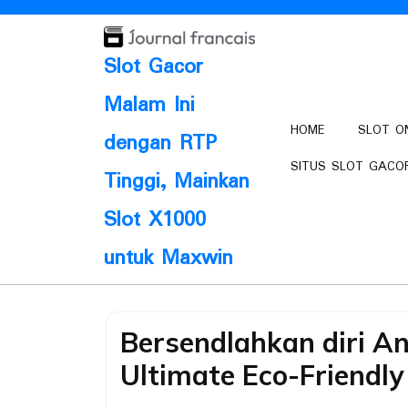
Skip
to
content
Slot Gacor
Malam Ini
HOME
SLOT O
dengan RTP
SITUS SLOT GACO
Tinggi, Mainkan
Slot X1000
untuk Maxwin
Bersendlahkan diri An
Ultimate Eco-Friendly