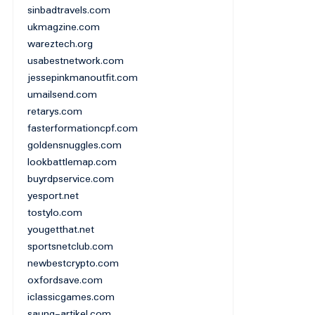
sinbadtravels.com
ukmagzine.com
wareztech.org
usabestnetwork.com
jessepinkmanoutfit.com
umailsend.com
retarys.com
fasterformationcpf.com
goldensnuggles.com
lookbattlemap.com
buyrdpservice.com
yesport.net
tostylo.com
yougetthat.net
sportsnetclub.com
newbestcrypto.com
oxfordsave.com
iclassicgames.com
saung-artikel.com