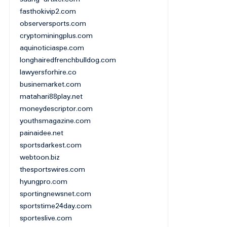
fasthokivip2.com
observersports.com
cryptominingplus.com
aquinoticiaspe.com
longhairedfrenchbulldog.com
lawyersforhire.co
businemarket.com
matahari88play.net
moneydescriptor.com
youthsmagazine.com
painaidee.net
sportsdarkest.com
webtoon.biz
thesportswires.com
hyungpro.com
sportingnewsnet.com
sportstime24day.com
sporteslive.com