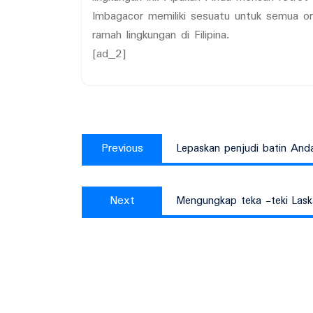
Imbagacor memiliki sesuatu untuk semua or
ramah lingkungan di Filipina.
[ad_2]
Post
Previous
navigation
Previous
Lepaskan penjudi batin And
post:
Next
Next
Mengungkap teka -teki Lask
post: