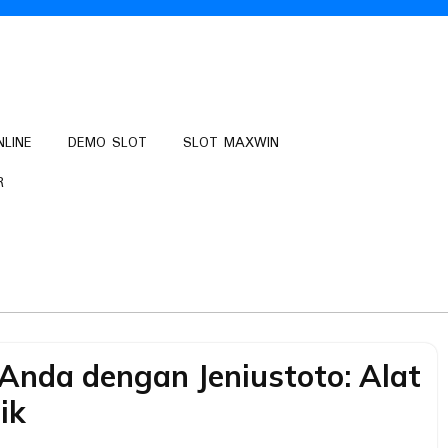
NLINE
DEMO SLOT
SLOT MAXWIN
R
Anda dengan Jeniustoto: Alat
ik