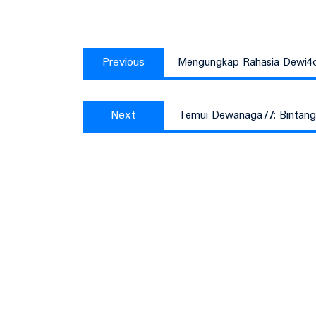
Post
Previous
navigation
Previous
Mengungkap Rahasia Dewi4d
post:
Next
Next
Temui Dewanaga77: Bintang
post: