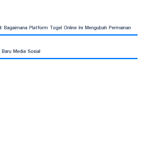
: Bagaimana Platform Togel Online Ini Mengubah Permainan
 Baru Media Sosial