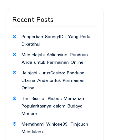
Recent Posts
Pengertian Saung4D : Yang Perlu
Diketahui
Menjelajahi Ahlicasino: Panduan
Anda untuk Permainan Online
Jelajahi JurusCasino: Panduan
Utama Anda untuk Permainan
Online
The Rise of Plisbet: Memahami
Popularitasnya dalam Budaya
Modern
Memahami Winlose99: Tinjauan
Mendalam