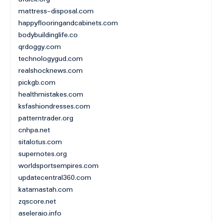
mattress-disposal.com
happyflooringandcabinets.com
bodybuildinglife.co
qrdoggy.com
technologygud.com
realshocknews.com
pickgb.com
healthmistakes.com
ksfashiondresses.com
patterntrader.org
cnhpa.net
sitalotus.com
supernotes.org
worldsportsempires.com
updatecentral360.com
katamastah.com
zqscore.net
aseleraio.info