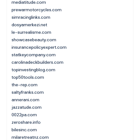
mediatitude.com
prewarmotorcycles.com
simracinglinks.com
dosyamerkezi.net
le-surrealisme.com
showcasebeauty.com
insurancepolicyexpert.com
statkeycompany.com
carolinadeckbuilders.com
topinvestingblog.com
top50tools.com
the-rep.com
saltyfranks.com
annerani.com
jazzatude.com
0022pa.com
zeroshare.info
bilesinc.com
milaretreatnz.com