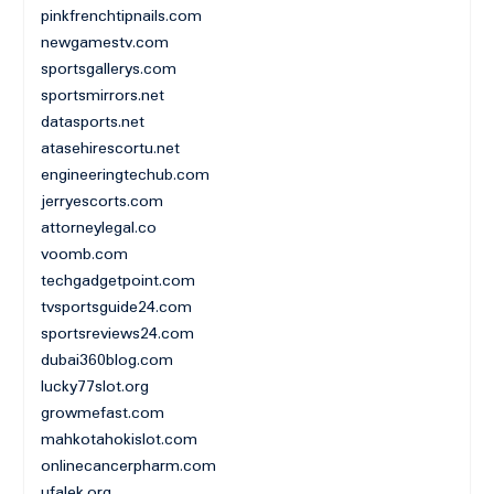
pinkfrenchtipnails.com
newgamestv.com
sportsgallerys.com
sportsmirrors.net
datasports.net
atasehirescortu.net
engineeringtechub.com
jerryescorts.com
attorneylegal.co
voomb.com
techgadgetpoint.com
tvsportsguide24.com
sportsreviews24.com
dubai360blog.com
lucky77slot.org
growmefast.com
mahkotahokislot.com
onlinecancerpharm.com
ufalek.org