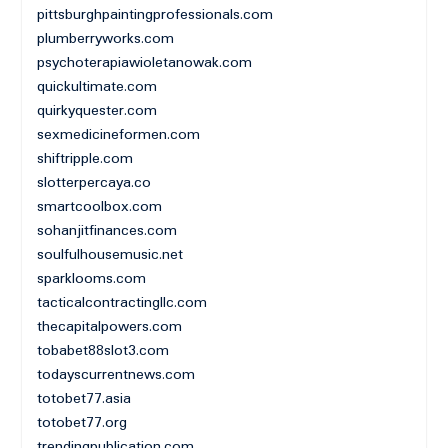
pittsburghpaintingprofessionals.com
plumberryworks.com
psychoterapiawioletanowak.com
quickultimate.com
quirkyquester.com
sexmedicineformen.com
shiftripple.com
slotterpercaya.co
smartcoolbox.com
sohanjitfinances.com
soulfulhousemusic.net
sparklooms.com
tacticalcontractingllc.com
thecapitalpowers.com
tobabet88slot3.com
todayscurrentnews.com
totobet77.asia
totobet77.org
trendingpublication.com