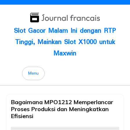
Skip
to
content
Slot Gacor Malam Ini dengan RTP
Tinggi, Mainkan Slot X1000 untuk
Maxwin
Menu
Bagaimana MPO1212 Memperlancar
Proses Produksi dan Meningkatkan
Efisiensi