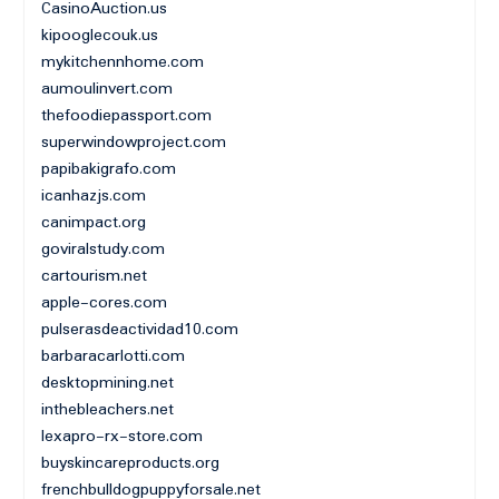
CasinoAuction.us
kipooglecouk.us
mykitchennhome.com
aumoulinvert.com
thefoodiepassport.com
superwindowproject.com
papibakigrafo.com
icanhazjs.com
canimpact.org
goviralstudy.com
cartourism.net
apple-cores.com
pulserasdeactividad10.com
barbaracarlotti.com
desktopmining.net
inthebleachers.net
lexapro-rx-store.com
buyskincareproducts.org
frenchbulldogpuppyforsale.net