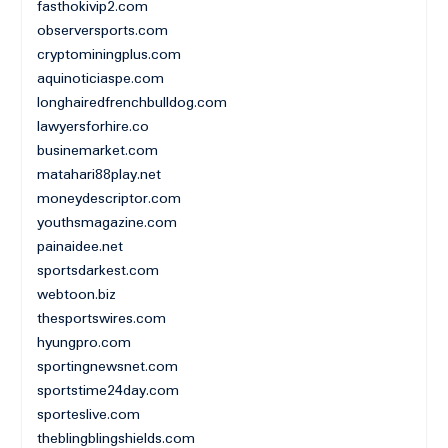
fasthokivip2.com
observersports.com
cryptominingplus.com
aquinoticiaspe.com
longhairedfrenchbulldog.com
lawyersforhire.co
businemarket.com
matahari88play.net
moneydescriptor.com
youthsmagazine.com
painaidee.net
sportsdarkest.com
webtoon.biz
thesportswires.com
hyungpro.com
sportingnewsnet.com
sportstime24day.com
sporteslive.com
theblingblingshields.com