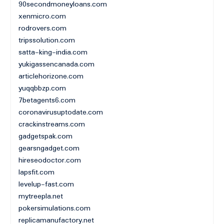
90secondmoneyloans.com
xenmicro.com
rodrovers.com
tripssolution.com
satta-king-india.com
yukigassencanada.com
articlehorizone.com
yuqqbbzp.com
7betagents6.com
coronavirusuptodate.com
crackinstreams.com
gadgetspak.com
gearsngadget.com
hireseodoctor.com
lapsfit.com
levelup-fast.com
mytreepla.net
pokersimulations.com
replicamanufactory.net