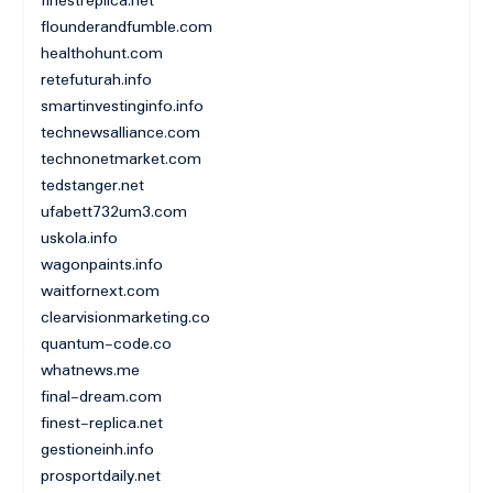
finestreplica.net
flounderandfumble.com
healthohunt.com
retefuturah.info
smartinvestinginfo.info
technewsalliance.com
technonetmarket.com
tedstanger.net
ufabett732um3.com
uskola.info
wagonpaints.info
waitfornext.com
clearvisionmarketing.co
quantum-code.co
whatnews.me
final-dream.com
finest-replica.net
gestioneinh.info
prosportdaily.net