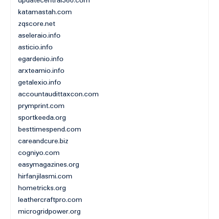
updatecentral360.com
katamastah.com
zqscore.net
aseleraio.info
asticio.info
egardenio.info
arxteamio.info
getalexio.info
accountaudittaxcon.com
prymprint.com
sportkeeda.org
besttimespend.com
careandcure.biz
cogniyo.com
easymagazines.org
hirfanjilasmi.com
hometricks.org
leathercraftpro.com
microgridpower.org