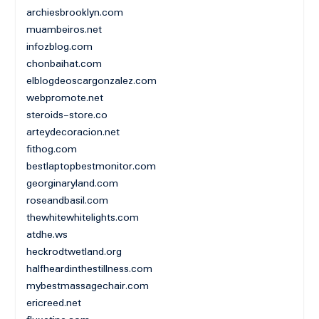
archiesbrooklyn.com
muambeiros.net
infozblog.com
chonbaihat.com
elblogdeoscargonzalez.com
webpromote.net
steroids-store.co
arteydecoracion.net
fithog.com
bestlaptopbestmonitor.com
georginaryland.com
roseandbasil.com
thewhitewhitelights.com
atdhe.ws
heckrodtwetland.org
halfheardinthestillness.com
mybestmassagechair.com
ericreed.net