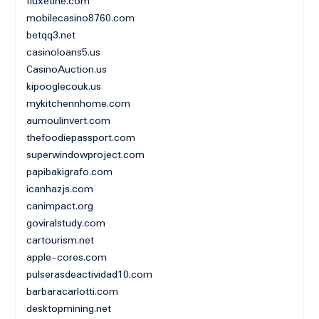
fluxetine.com
mobilecasino8760.com
betqq3.net
casinoloans5.us
CasinoAuction.us
kipooglecouk.us
mykitchennhome.com
aumoulinvert.com
thefoodiepassport.com
superwindowproject.com
papibakigrafo.com
icanhazjs.com
canimpact.org
goviralstudy.com
cartourism.net
apple-cores.com
pulserasdeactividad10.com
barbaracarlotti.com
desktopmining.net