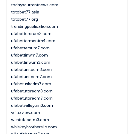
todayscurrentnews.com
totobet77.asia
totobet77.org
trendingpublication.com
ufabettererum3.com
ufabettermentm4.com
ufabettersum7.com
ufabettinwm7.com
ufabettinwum3.com
ufabetunitedm3.com
ufabetunitedm7.com
ufabetuskedm7.com
ufabetutoredm3.com
ufabetutoredm7.com
ufabetvalleyum3.com
veloxview.com
westufabetm3.com
whiskeybrothersllc.com