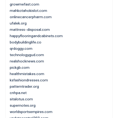
growmefast.com
mahkotahokislot.com
onlinecancerpharm.com
ufalek.org
mattress-disposal.com
happyflooringandcabinets.com
bodybuildinglife.co
qrdoggy.com
technologygud.com
realshocknews.com
pickgb.com
healthmistakes.com
ksfashiondresses.com
patterntrader.org
cnhpa.net
sitalotus.com
supernotes.org
worldsportsempires.com