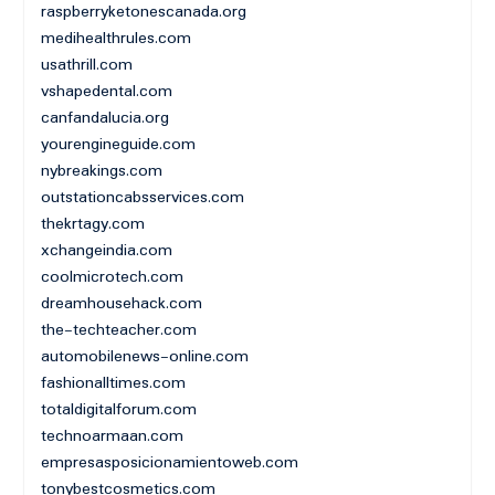
raspberryketonescanada.org
medihealthrules.com
usathrill.com
vshapedental.com
canfandalucia.org
yourengineguide.com
nybreakings.com
outstationcabsservices.com
thekrtagy.com
xchangeindia.com
coolmicrotech.com
dreamhousehack.com
the-techteacher.com
automobilenews-online.com
fashionalltimes.com
totaldigitalforum.com
technoarmaan.com
empresasposicionamientoweb.com
tonybestcosmetics.com