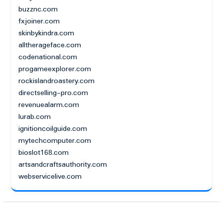
buzznc.com
fxjoiner.com
skinbykindra.com
alltherageface.com
codenational.com
progameexplorer.com
rockislandroastery.com
directselling-pro.com
revenuealarm.com
lurab.com
ignitioncoilguide.com
mytechcomputer.com
bioslot168.com
artsandcraftsauthority.com
webservicelive.com