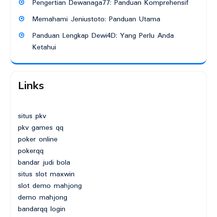
Pengertian Dewanaga77: Panduan Komprehensif
Memahami Jeniustoto: Panduan Utama
Panduan Lengkap Dewi4D: Yang Perlu Anda
Ketahui
Links
situs pkv
pkv games qq
poker online
pokerqq
bandar judi bola
situs slot maxwin
slot demo mahjong
demo mahjong
bandarqq login