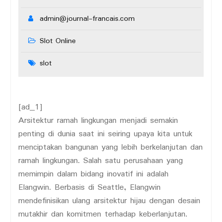
admin@journal-francais.com
Slot Online
slot
[ad_1]
Arsitektur ramah lingkungan menjadi semakin
penting di dunia saat ini seiring upaya kita untuk
menciptakan bangunan yang lebih berkelanjutan dan
ramah lingkungan. Salah satu perusahaan yang
memimpin dalam bidang inovatif ini adalah
Elangwin. Berbasis di Seattle, Elangwin
mendefinisikan ulang arsitektur hijau dengan desain
mutakhir dan komitmen terhadap keberlanjutan.