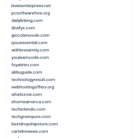
lewisenterprises.net
pcsoftwarefree.org
dailylinking.com
dnafyx.com
giocolenuvole.com
iyouessential.com
withloveamity.com
youlearncode.com
fxyatirim.com
abbuguide.com
technologyresult.com
webhostingoffers.org
whatszow.com
ehomeamerca.com
techintendo.com
techgreenpure.com
bestdropshipstore.com
cartelreviews.com