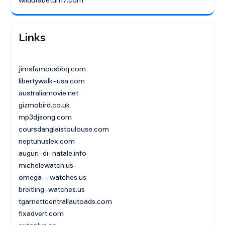
wildufabetum7.com
Links
jimsfamousbbq.com
libertywalk-usa.com
australiamovie.net
gizmobird.co.uk
mp3djsong.com
coursdanglaistoulouse.com
neptunuslex.com
auguri-di-natale.info
michelewatch.us
omega--watches.us
breitling-watches.us
tgarnettcentrallautoads.com
fixadvert.com