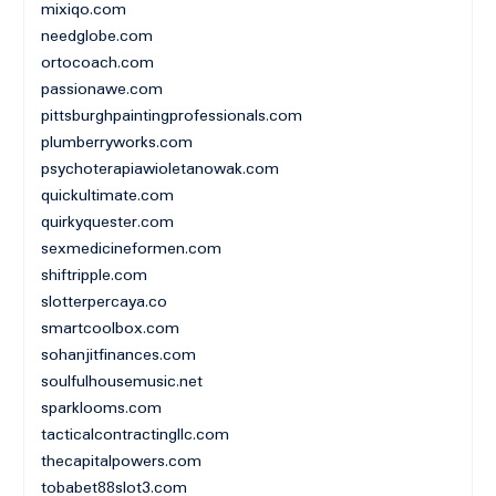
mixiqo.com
needglobe.com
ortocoach.com
passionawe.com
pittsburghpaintingprofessionals.com
plumberryworks.com
psychoterapiawioletanowak.com
quickultimate.com
quirkyquester.com
sexmedicineformen.com
shiftripple.com
slotterpercaya.co
smartcoolbox.com
sohanjitfinances.com
soulfulhousemusic.net
sparklooms.com
tacticalcontractingllc.com
thecapitalpowers.com
tobabet88slot3.com